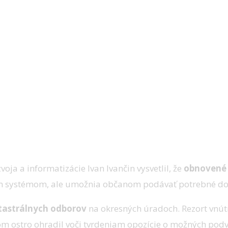
orov
voja a informatizácie Ivan Ivančin vysvetlil, že
obnovené 
ym systémom, ale umožnia občanom podávať potrebné dok
tastrálnych odborov
na okresných úradoch. Rezort vnútr
tom ostro ohradil voči tvrdeniam opozície o možných podv