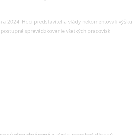
uára 2024. Hoci predstavitelia vlády nekomentovali výšku
 postupné sprevádzkovanie všetkých pracovísk.
va sú plne chránené
a všetky potrebné dáta sú