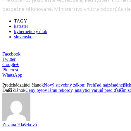
bezpečne zálohované. Ministerstvo vnútra odporúča sled
TAGY
kataster
kybernetický útok
slovensko
Facebook
Twitter
Google+
Pinterest
WhatsApp
Predchádzajúci článok
Nový stavebný zákon: Prehľad najzásadnejšíc
Ďalší článok
Ceny bytov lámu rekordy, analytici varujú pred ďalším 
Zuzana Hlašeková