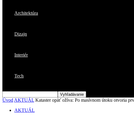
Architektúra
Dizajn
Interiér
Tech
Úvod
AKTUÁL
Kataster opäť ožíva: Po masívnom útoku otvoria pr
AKTUÁL
Kataster opäť ožíva: Po masívnom útoku o