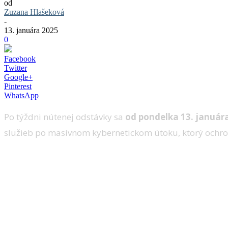
od
Zuzana Hlašeková
-
13. januára 2025
0
Facebook
Twitter
Google+
Pinterest
WhatsApp
Po týždni nútenej odstávky sa
od pondelka 13. január
služieb po masívnom kybernetickom útoku, ktorý ochrom