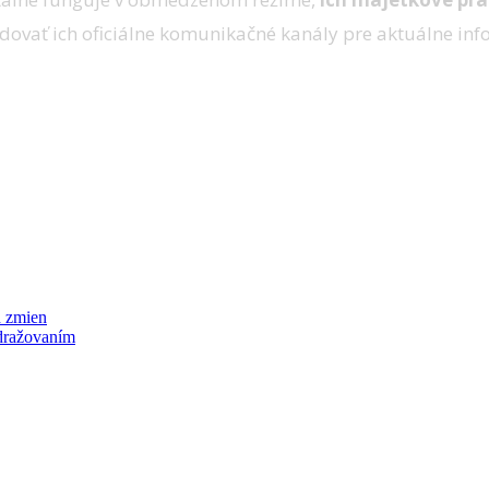
ovať ich oficiálne komunikačné kanály pre aktuálne info
h zmien
zdražovaním