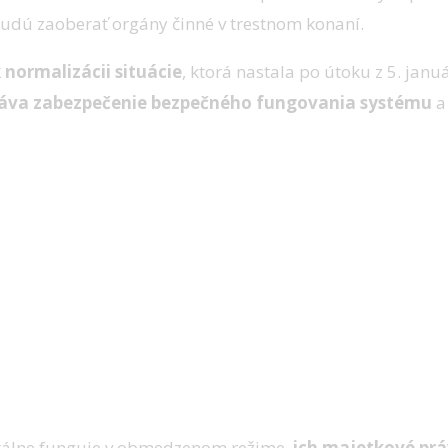
budú zaoberať orgány činné v trestnom konaní.
normalizácii situácie
, ktorá nastala po útoku z 5. jan
stáva zabezpečenie bezpečného fungovania systému
a
entálne funguje v obmedzenom režime,
ich majetkové prá