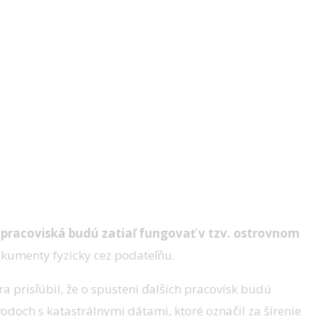
pracoviská budú zatiaľ fungovať v tzv. ostrovnom
umenty fyzicky cez podateľňu.
a prisľúbil, že o spustení ďalších pracovísk budú
odoch s katastrálnymi dátami, ktoré označil za šírenie