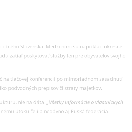
chodného Slovenska. Medzi nimi sú napríklad okresné
udú zatiaľ poskytovať služby len pre obyvateľov svojho
č na tlačovej konferencii po mimoriadnom zasadnutí
ziko podvodných prepisov či straty majetkov.
ruktúru, nie na dáta.
„Všetky informácie o vlastníckych
nému útoku čelila nedávno aj Ruská federácia.