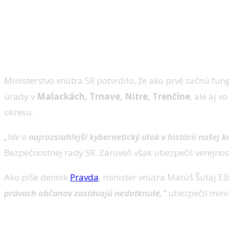
Ministerstvo vnútra SR potvrdilo, že ako prvé začnú fu
úrady v
Malackách, Trnave, Nitre, Trenčíne
, ale aj v
okresu.
„Ide o
najrozsiahlejší kybernetický útok v histórii našej k
Bezpečnostnej rady SR. Zároveň však ubezpečil verejnos
Ako píše denník
Pravda
, minister vnútra Matúš Šutaj Eš
právach občanov zostávajú nedotknuté,“
ubezpečil mini