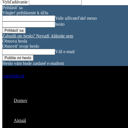
Vyhľadávanie
Prihlásiť sa
Vitajte! prihlásenie k účtu
Vaše užívateľské meno
heslo
Zabudli ste heslo? Nevadí, kliknite sem
Obnova hesla
Obnoviť svoje heslo
Váš e-mail
Heslo vám bude zaslané e-mailom
interlight.sk
Domov
Aktuál