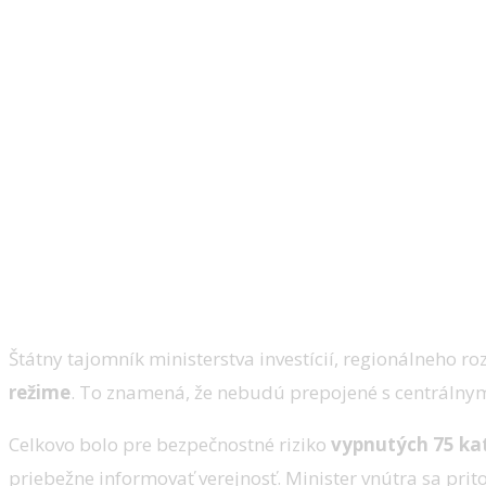
Vypli desiatky katastrálnych odb
Štátny tajomník ministerstva investícií, regionálneho roz
režime
. To znamená, že nebudú prepojené s centráln
Celkovo bolo pre bezpečnostné riziko
vypnutých 75 ka
priebežne informovať verejnosť. Minister vnútra sa pri