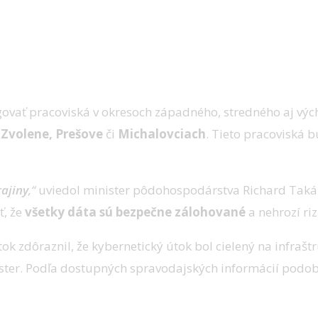
ngovať pracoviská v okresoch západného, stredného aj vý
o
Zvolene, Prešove
či
Michalovciach
. Tieto pracoviská b
rajiny
,“
uviedol minister pôdohospodárstva Richard Taká
ť, že
všetky dáta sú bezpečne zálohované
a nehrozí ri
tok zdôraznil, že kybernetický útok bol cielený na infrašt
ster. Podľa dostupných spravodajských informácií podob