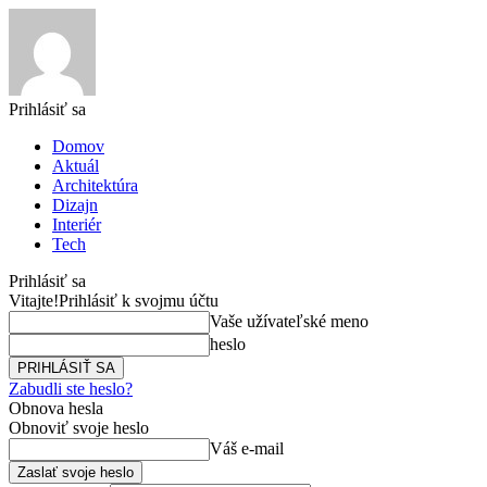
Prihlásiť sa
Domov
Aktuál
Architektúra
Dizajn
Interiér
Tech
Prihlásiť sa
Vitajte!
Prihlásiť k svojmu účtu
Vaše užívateľské meno
heslo
Zabudli ste heslo?
Obnova hesla
Obnoviť svoje heslo
Váš e-mail