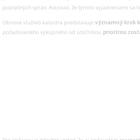
poplašných správ. Avizoval, že týmito vyjadreniami sa 
Obnova služieb katastra predstavuje
významný krok k 
požadovaného výkupného od útočníkov,
prioritou zo
Pre občanov je dôležité vedieť, že aj keď systém mom