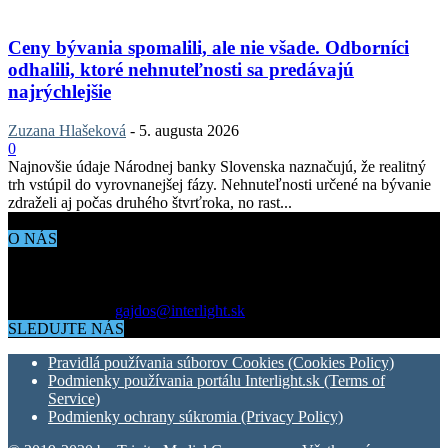
Ceny bývania spomalili, ale nie všade. Odborníci
odhalili, ktoré nehnuteľnosti sa predávajú
najrýchlejšie
Zuzana Hlašeková
-
5. augusta 2026
0
Najnovšie údaje Národnej banky Slovenska naznačujú, že realitný
trh vstúpil do vyrovnanejšej fázy. Nehnuteľnosti určené na bývanie
zdraželi aj počas druhého štvrťroka, no rast...
O NÁS
Aktuálne dianie vo svete architektúry, dizajnu, technológií či
bývania. Všetko čo potrebujete vedieť pokiaľ vás zaujíma dianie
okolo vás.
Kontaktujte nás:
gajdos@interlight.sk
SLEDUJTE NÁS
Pravidlá používania súborov Cookies (Cookies Policy)
Podmienky používania portálu Interlight.sk (Terms of
Service)
Podmienky ochrany súkromia (Privacy Policy)