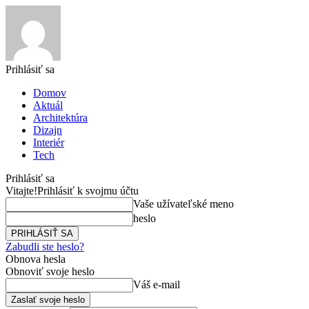
Prihlásiť sa
Domov
Aktuál
Architektúra
Dizajn
Interiér
Tech
Prihlásiť sa
Vitajte!
Prihlásiť k svojmu účtu
Vaše užívateľské meno
heslo
Zabudli ste heslo?
Obnova hesla
Obnoviť svoje heslo
Váš e-mail