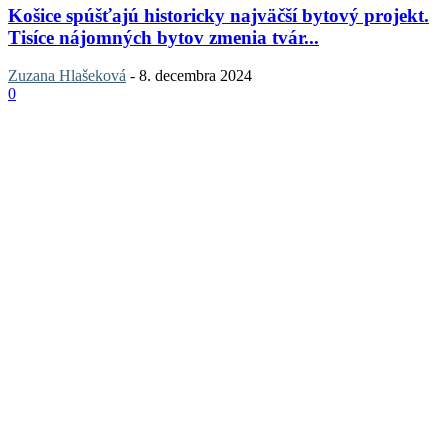
Košice spúšťajú historicky najväčší bytový projekt.
Tisíce nájomných bytov zmenia tvár...
Zuzana Hlašeková
-
8. decembra 2024
0