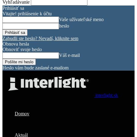
Vyhľadávanie
Prihlásiť sa
Vitajte! prihlásenie k účtu
Vaše užívateľské meno
heslo
Zabudli ste heslo? Nevadí, kliknite sem
Obnova hesla
Obnoviť svoje heslo
Váš e-mail
Heslo vám bude zaslané e-mailom
interlight.sk
Domov
Aktuál