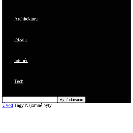
Architektúra
Dizajn
Interiér
Tech
Úvod
Tagy
Nájomné byty
Štítok: nájomné byty