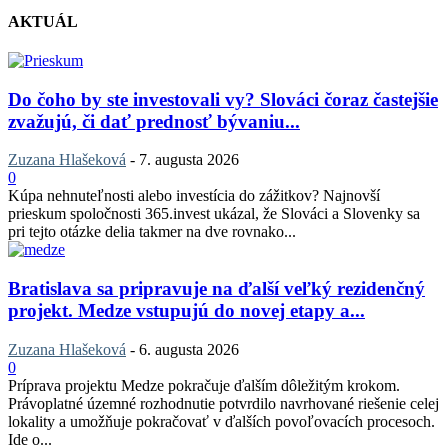
AKTUÁL
Do čoho by ste investovali vy? Slováci čoraz častejšie
zvažujú, či dať prednosť bývaniu...
Zuzana Hlašeková
-
7. augusta 2026
0
Kúpa nehnuteľnosti alebo investícia do zážitkov? Najnovší
prieskum spoločnosti 365.invest ukázal, že Slováci a Slovenky sa
pri tejto otázke delia takmer na dve rovnako...
Bratislava sa pripravuje na ďalší veľký rezidenčný
projekt. Medze vstupujú do novej etapy a...
Zuzana Hlašeková
-
6. augusta 2026
0
Príprava projektu Medze pokračuje ďalším dôležitým krokom.
Právoplatné územné rozhodnutie potvrdilo navrhované riešenie celej
lokality a umožňuje pokračovať v ďalších povoľovacích procesoch.
Ide o...