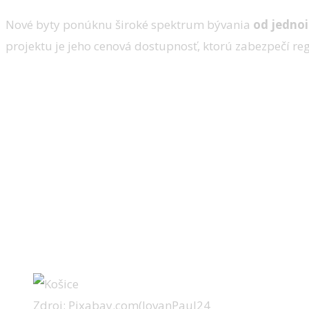
Nové byty ponúknu široké spektrum bývania
od jednoi
projektu je jeho cenová dostupnosť, ktorú zabezpečí r
Zdroj: Pixabay.com(IovanPaul24