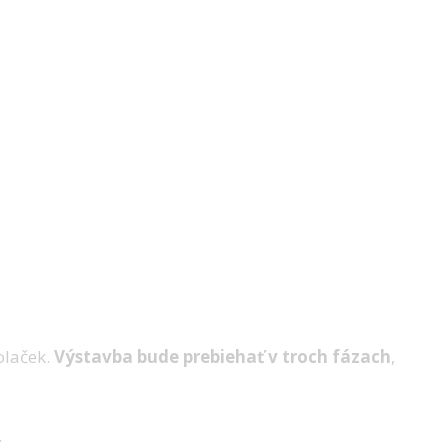
olaček.
Výstavba bude prebiehať v troch fázach
,
.