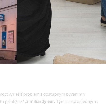
omôcť vyriešiť problém s dostupným bývaním v
tu približne
1,3 miliardy eur.
Tým sa stáva jedným z