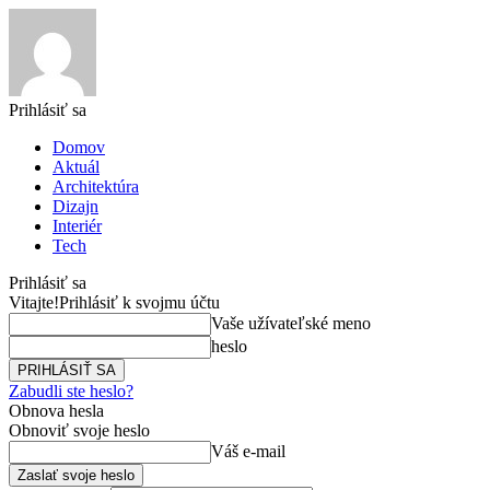
Prihlásiť sa
Domov
Aktuál
Architektúra
Dizajn
Interiér
Tech
Prihlásiť sa
Vitajte!
Prihlásiť k svojmu účtu
Vaše užívateľské meno
heslo
Zabudli ste heslo?
Obnova hesla
Obnoviť svoje heslo
Váš e-mail