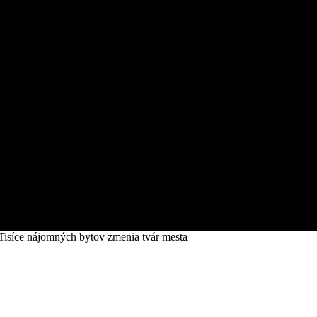
 Tisíce nájomných bytov zmenia tvár mesta
ý projekt. Tisíce nájomných bytov zmenia tv