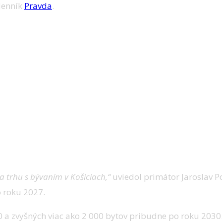
 denník
Pravda
.
a trhu s bývaním v Košiciach,“
uviedol primátor Jaroslav P
 roku 2027.
0 a zvyšných viac ako 2 000 bytov pribudne po roku 2030