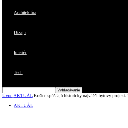
Architektúra
Dizajn
Interiér
Tech
Úvod
AKTUÁL
Košice spúšťajú historicky najväčší bytový projekt.
AKTUÁL
Košice spúšťajú historicky najväčší bytov