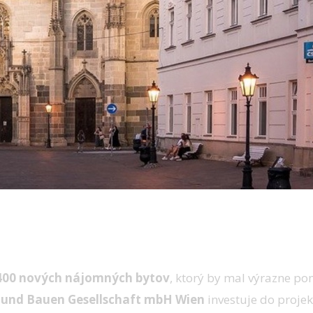
 400 nových nájomných bytov
, ktorý by mal výrazne p
und Bauen Gesellschaft mbH Wien
investuje do projek