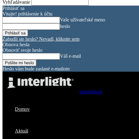
Vyhľadávanie
Prihlásiť sa
Vitajte! prihlásenie k účtu
Vaše užívateľské meno
heslo
Zabudli ste heslo? Nevadí, kliknite sem
Obnova hesla
Obnoviť svoje heslo
Váš e-mail
Heslo vám bude zaslané e-mailom
interlight.sk
Domov
Aktuál