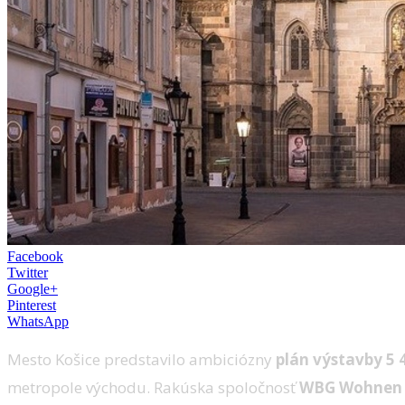
Facebook
Twitter
Google+
Pinterest
WhatsApp
Mesto Košice predstavilo ambiciózny
plán výstavby 5
metropole východu. Rakúska spoločnosť
WBG Wohnen 