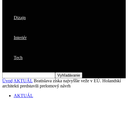
Dizajn
Interiér
Tech
Úvod
AKTUÁL
Bratislava získa najvyššie veže v EÚ. Holandskí
architekti predstavili prelomový návrh
AKTUÁL
Bratislava získa najvyššie veže v EÚ.
Holandskí architekti predstavili
prelomový návrh