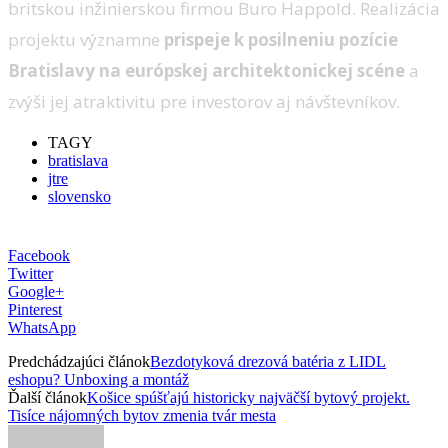
britskou inžinierskou firmou Buro Happold. Realizácia
projektu významne
prispeje k posilneniu pozície
Bratislavy na európskej architektonickej scéne
a
zvýši jej atraktivitu pre investorov aj návštevníkov.
TAGY
bratislava
jtre
slovensko
Facebook
Twitter
Google+
Pinterest
WhatsApp
Predchádzajúci článok
Bezdotyková drezová batéria z LIDL
eshopu? Unboxing a montáž
Ďalší článok
Košice spúšťajú historicky najväčší bytový projekt.
Tisíce nájomných bytov zmenia tvár mesta