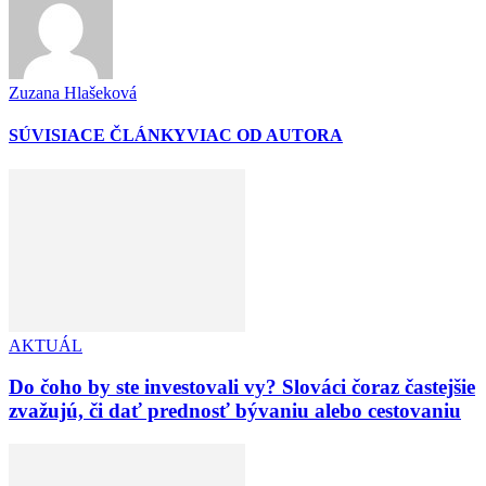
Zuzana Hlašeková
SÚVISIACE ČLÁNKY
VIAC OD AUTORA
AKTUÁL
Do čoho by ste investovali vy? Slováci čoraz častejšie
zvažujú, či dať prednosť bývaniu alebo cestovaniu