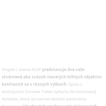
Množstvo nových bytov
Projekt z dielne KCAP
predstavuje dve veže
stvárnené ako zväzok viacerých štíhlych objektov
končiacich sa v rôznych výškach
. Spolu s
existujúcim Eurovea Tower vytvoria štruktúrovaný
komplex, ktorý významne obohatí panorámu