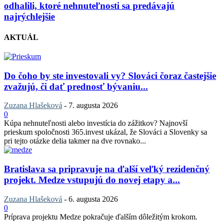
odhalili, ktoré nehnuteľnosti sa predávajú
najrýchlejšie
AKTUÁL
Do čoho by ste investovali vy? Slováci čoraz častejšie
zvažujú, či dať prednosť bývaniu...
Zuzana Hlašeková
-
7. augusta 2026
0
Kúpa nehnuteľnosti alebo investícia do zážitkov? Najnovší
prieskum spoločnosti 365.invest ukázal, že Slováci a Slovenky sa
pri tejto otázke delia takmer na dve rovnako...
Bratislava sa pripravuje na ďalší veľký rezidenčný
projekt. Medze vstupujú do novej etapy a...
Zuzana Hlašeková
-
6. augusta 2026
0
Príprava projektu Medze pokračuje ďalším dôležitým krokom.