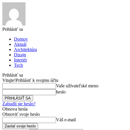
Prihlásiť sa
Domov
Aktuál
Architektúra
Dizajn
Interiér
Tech
Prihlásiť sa
Vitajte!
Prihlásiť k svojmu účtu
Vaše užívateľské meno
heslo
Zabudli ste heslo?
Obnova hesla
Obnoviť svoje heslo
Váš e-mail