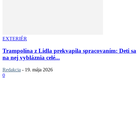
EXTERIÉR
Trampolína z Lidla prekvapila spracovaním: Deti sa
na nej vybláznia celé...
Redakcia
-
19. mája 2026
0