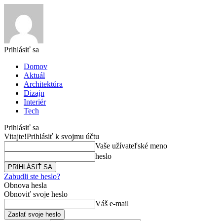
Prihlásiť sa
Domov
Aktuál
Architektúra
Dizajn
Interiér
Tech
Prihlásiť sa
Vitajte!
Prihlásiť k svojmu účtu
Vaše užívateľské meno
heslo
Zabudli ste heslo?
Obnova hesla
Obnoviť svoje heslo
Váš e-mail