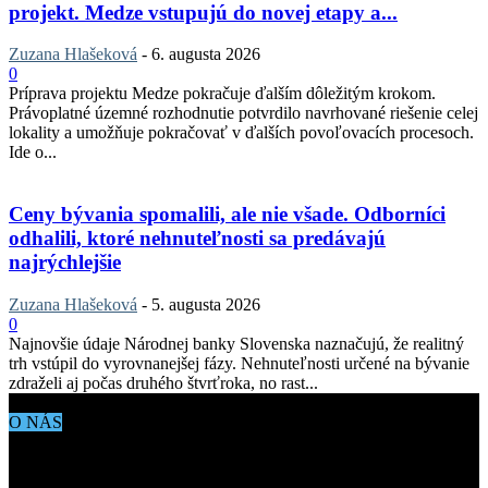
projekt. Medze vstupujú do novej etapy a...
Zuzana Hlašeková
-
6. augusta 2026
0
Príprava projektu Medze pokračuje ďalším dôležitým krokom.
Právoplatné územné rozhodnutie potvrdilo navrhované riešenie celej
lokality a umožňuje pokračovať v ďalších povoľovacích procesoch.
Ide o...
Ceny bývania spomalili, ale nie všade. Odborníci
odhalili, ktoré nehnuteľnosti sa predávajú
najrýchlejšie
Zuzana Hlašeková
-
5. augusta 2026
0
Najnovšie údaje Národnej banky Slovenska naznačujú, že realitný
trh vstúpil do vyrovnanejšej fázy. Nehnuteľnosti určené na bývanie
zdraželi aj počas druhého štvrťroka, no rast...
O NÁS
Aktuálne dianie vo svete architektúry, dizajnu, technológií či
bývania. Všetko čo potrebujete vedieť pokiaľ vás zaujíma dianie
okolo vás.