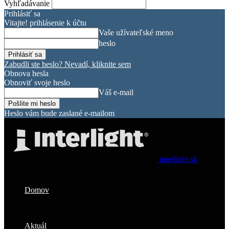
Vyhľadávanie
Prihlásiť sa
Vitajte! prihlásenie k účtu
Vaše užívateľské meno
heslo
Zabudli ste heslo? Nevadí, kliknite sem
Obnova hesla
Obnoviť svoje heslo
Váš e-mail
Heslo vám bude zaslané e-mailom
interlight.sk
Domov
Aktuál