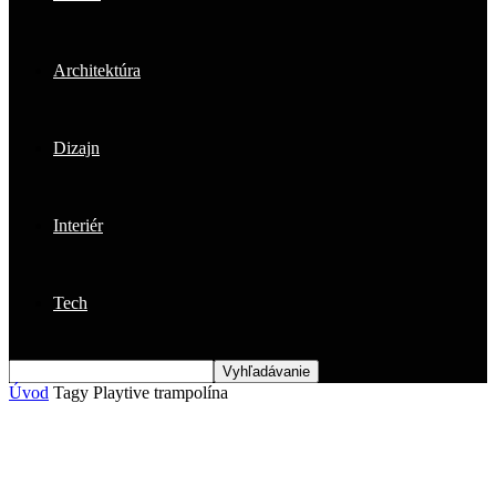
Architektúra
Dizajn
Interiér
Tech
Úvod
Tagy
Playtive trampolína
Štítok: playtive trampolína