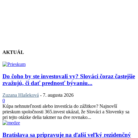
AKTUÁL
Do čoho by ste investovali vy? Slováci čoraz častejšie
zvažujú, či dať prednosť bývaniu...
Zuzana Hlašeková
-
7. augusta 2026
0
Kúpa nehnuteľnosti alebo investícia do zážitkov? Najnovší
prieskum spoločnosti 365.invest ukázal, že Slováci a Slovenky sa
pri tejto otázke delia takmer na dve rovnako...
Bratislava sa pripravuje na ďalší veľký rezidenčný