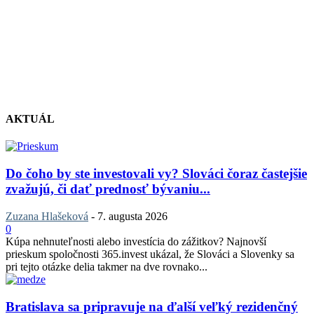
AKTUÁL
Do čoho by ste investovali vy? Slováci čoraz častejšie
zvažujú, či dať prednosť bývaniu...
Zuzana Hlašeková
-
7. augusta 2026
0
Kúpa nehnuteľnosti alebo investícia do zážitkov? Najnovší
prieskum spoločnosti 365.invest ukázal, že Slováci a Slovenky sa
pri tejto otázke delia takmer na dve rovnako...
Bratislava sa pripravuje na ďalší veľký rezidenčný