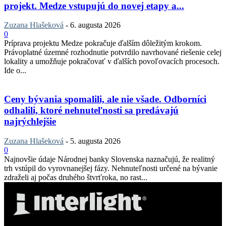
projekt. Medze vstupujú do novej etapy a...
Zuzana Hlašeková
-
6. augusta 2026
0
Príprava projektu Medze pokračuje ďalším dôležitým krokom.
Právoplatné územné rozhodnutie potvrdilo navrhované riešenie celej
lokality a umožňuje pokračovať v ďalších povoľovacích procesoch.
Ide o...
Ceny bývania spomalili, ale nie všade. Odborníci
odhalili, ktoré nehnuteľnosti sa predávajú
najrýchlejšie
Zuzana Hlašeková
-
5. augusta 2026
0
Najnovšie údaje Národnej banky Slovenska naznačujú, že realitný
trh vstúpil do vyrovnanejšej fázy. Nehnuteľnosti určené na bývanie
zdraželi aj počas druhého štvrťroka, no rast...