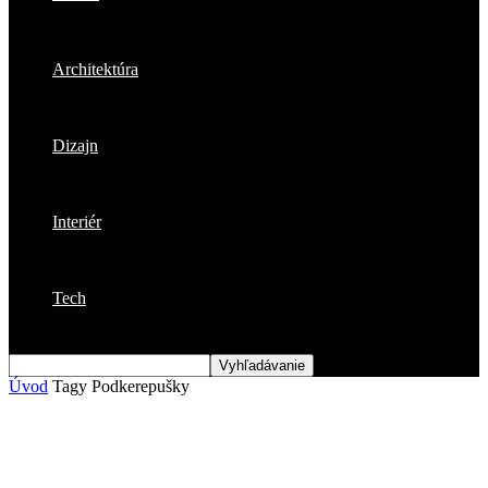
Architektúra
Dizajn
Interiér
Tech
Úvod
Tagy
Podkerepušky
Štítok: Podkerepušky