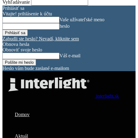
Vyhľadávanie
Prihlásiť sa
Vitajte! prihlásenie k účtu
Vaše užívateľské meno
heslo
Zabudli ste heslo? Nevadí, kliknite sem
Obnova hesla
Obnoviť svoje heslo
Váš e-mail
Heslo vám bude zaslané e-mailom
interlight.sk
Domov
Aktuál