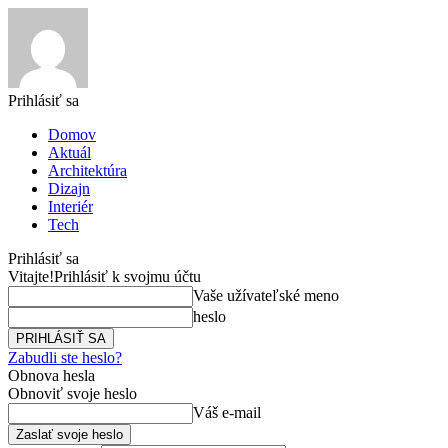
Prihlásiť sa
Domov
Aktuál
Architektúra
Dizajn
Interiér
Tech
Prihlásiť sa
Vitajte!
Prihlásiť k svojmu účtu
Vaše užívateľské meno
heslo
Zabudli ste heslo?
Obnova hesla
Obnoviť svoje heslo
Váš e-mail