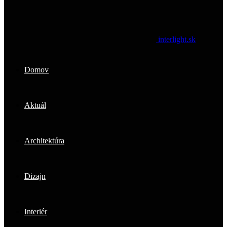
interlight.sk
Domov
Aktuál
Architektúra
Dizajn
Interiér