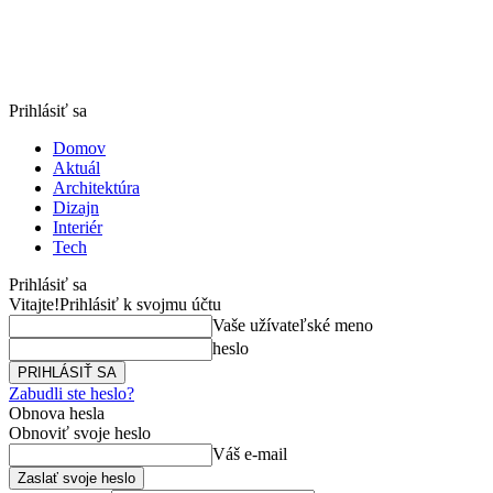
Prihlásiť sa
Domov
Aktuál
Architektúra
Dizajn
Interiér
Tech
Prihlásiť sa
Vitajte!
Prihlásiť k svojmu účtu
Vaše užívateľské meno
heslo
Zabudli ste heslo?
Obnova hesla
Obnoviť svoje heslo
Váš e-mail