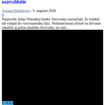
najrýchlejšie
Zuzana Hlašeková
-
5. augusta 2026
0
Najnovšie údaje Národnej banky Slovenska naznačujú, že realitný
trh vstúpil do vyrovnanejšej fázy. Nehnuteľnosti určené na bývanie
zdraželi aj počas druhého štvrťroka, no rast...
O NÁS