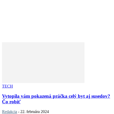
TECH
Vytopila vám pokazená práčka celý byt aj susedov?
Čo robiť
Redakcia
-
22. februára 2024