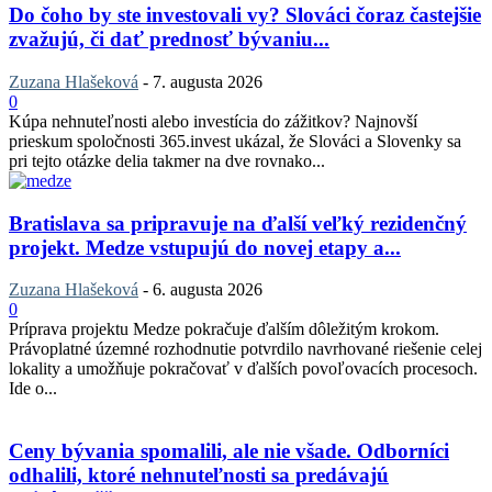
Do čoho by ste investovali vy? Slováci čoraz častejšie
zvažujú, či dať prednosť bývaniu...
Zuzana Hlašeková
-
7. augusta 2026
0
Kúpa nehnuteľnosti alebo investícia do zážitkov? Najnovší
prieskum spoločnosti 365.invest ukázal, že Slováci a Slovenky sa
pri tejto otázke delia takmer na dve rovnako...
Bratislava sa pripravuje na ďalší veľký rezidenčný
projekt. Medze vstupujú do novej etapy a...
Zuzana Hlašeková
-
6. augusta 2026
0
Príprava projektu Medze pokračuje ďalším dôležitým krokom.
Právoplatné územné rozhodnutie potvrdilo navrhované riešenie celej
lokality a umožňuje pokračovať v ďalších povoľovacích procesoch.
Ide o...
Ceny bývania spomalili, ale nie všade. Odborníci
odhalili, ktoré nehnuteľnosti sa predávajú