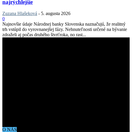
najrýchlejšie
Zuzana Hlašeková
-
5. augusta 2026
0
Najnovšie údaje Národnej banky Slovenska naznačujú, že realitný
trh vstúpil do vyrovnanejšej fázy. Nehnuteľnosti určené na bývanie
zdraželi aj počas druhého štvrťroka, no rast...
O NÁS