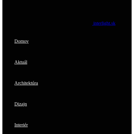
interlight.sk
Domov
Aktuál
Architektúra
Dizajn
Interiér