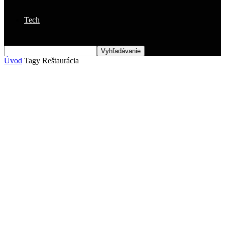
Tech
Úvod
Tagy
Reštaurácia
Štítok: reštaurácia