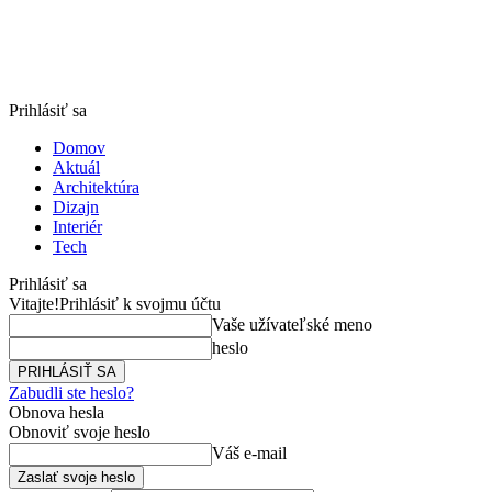
Prihlásiť sa
Domov
Aktuál
Architektúra
Dizajn
Interiér
Tech
Prihlásiť sa
Vitajte!
Prihlásiť k svojmu účtu
Vaše užívateľské meno
heslo
Zabudli ste heslo?
Obnova hesla
Obnoviť svoje heslo
Váš e-mail