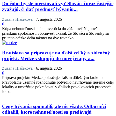
Do čoho by ste investovali vy? Slováci čoraz častejšie
zvažujú, či dať prednosť bývaniu...
Zuzana Hlašeková
-
7. augusta 2026
0
Kúpa nehnuteľnosti alebo investícia do zážitkov? Najnovší
prieskum spoločnosti 365.invest ukázal, že Slováci a Slovenky sa
pri tejto otázke delia takmer na dve rovnako...
Bratislava sa pripravuje na ďalší veľký rezidenčný
projekt. Medze vstupujú do novej etapy a...
Zuzana Hlašeková
-
6. augusta 2026
0
Príprava projektu Medze pokračuje ďalším dôležitým krokom.
Právoplatné územné rozhodnutie potvrdilo navrhované riešenie celej
lokality a umožňuje pokračovať v ďalších povoľovacích procesoch.
Ide o...
Ceny bývania spomalili, ale nie všade. Odborníci
odhalili, ktoré nehnuteľnosti sa predávajú