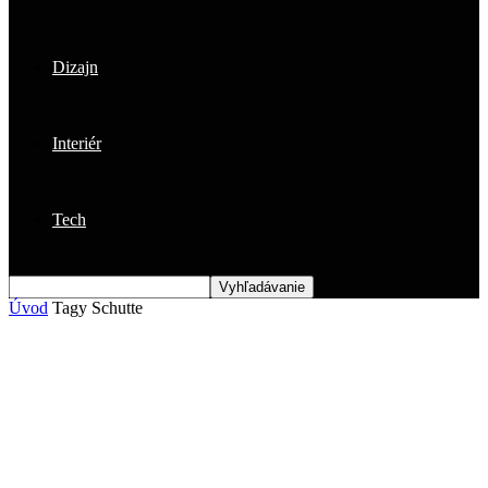
Dizajn
Interiér
Tech
Úvod
Tagy
Schutte
Štítok: schutte