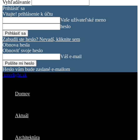
Vyhľadávanie
Prihlásiť sa
Vitajte! prihlásenie k účtu
Vaše užívateľské meno
heslo
Zabudli ste heslo? Nevadí, kliknite sem
Obnova hesla
Obnoviť svoje heslo
Váš e-mail
Heslo vám bude zaslané e-mailom
interlight.sk
Domov
Aktuál
Architektúra