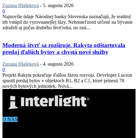
Zuzana Hlašeková
-
5. augusta 2026
0
Najnovšie údaje Národnej banky Slovenska naznačujú, že realitný
trh vstúpil do vyrovnanejšej fázy. Nehnuteľnosti určené na bývanie
zdraželi aj počas druhého štvrťroka, no rast...
Moderná štvrť sa rozširuje. Rakyta odštartovala
predaj ďalších bytov a chystá nové služby
Zuzana Hlašeková
-
4. augusta 2026
0
Projekt Rakyta pokračuje ďalšou fázou rozvoja. Developer Lucron
spustil predaj bytov v objektoch B1, B2 a C1, ktoré prinesú 78
nových bytových jednotiek. Nová...
O NÁS
Aktuálne dianie vo svete architektúry, dizajnu, technológií či
bývania. Všetko čo potrebujete vedieť pokiaľ vás zaujíma dianie
okolo vás.