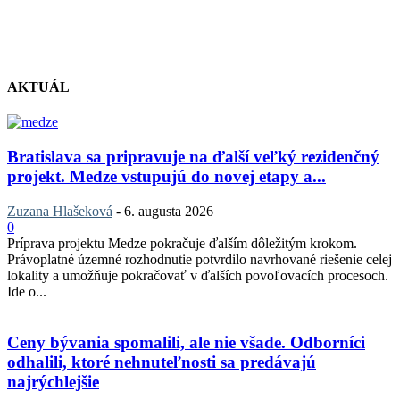
AKTUÁL
Bratislava sa pripravuje na ďalší veľký rezidenčný
projekt. Medze vstupujú do novej etapy a...
Zuzana Hlašeková
-
6. augusta 2026
0
Príprava projektu Medze pokračuje ďalším dôležitým krokom.
Právoplatné územné rozhodnutie potvrdilo navrhované riešenie celej
lokality a umožňuje pokračovať v ďalších povoľovacích procesoch.
Ide o...
Ceny bývania spomalili, ale nie všade. Odborníci
odhalili, ktoré nehnuteľnosti sa predávajú
najrýchlejšie