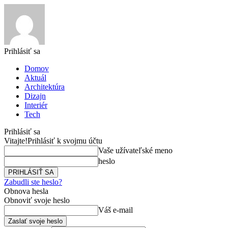
Prihlásiť sa
Domov
Aktuál
Architektúra
Dizajn
Interiér
Tech
Prihlásiť sa
Vitajte!
Prihlásiť k svojmu účtu
Vaše užívateľské meno
heslo
Zabudli ste heslo?
Obnova hesla
Obnoviť svoje heslo
Váš e-mail