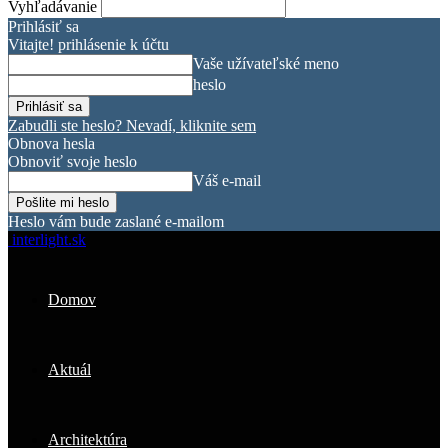
Vyhľadávanie
Prihlásiť sa
Vitajte! prihlásenie k účtu
Vaše užívateľské meno
heslo
Zabudli ste heslo? Nevadí, kliknite sem
Obnova hesla
Obnoviť svoje heslo
Váš e-mail
Heslo vám bude zaslané e-mailom
interlight.sk
Domov
Aktuál
Architektúra