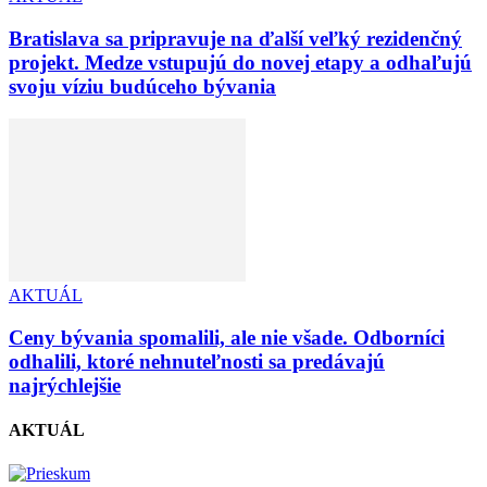
Bratislava sa pripravuje na ďalší veľký rezidenčný
projekt. Medze vstupujú do novej etapy a odhaľujú
svoju víziu budúceho bývania
AKTUÁL
Ceny bývania spomalili, ale nie všade. Odborníci
odhalili, ktoré nehnuteľnosti sa predávajú
najrýchlejšie
AKTUÁL