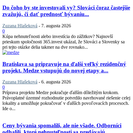
Do čoho by ste investovali vy? Slováci čoraz častejšie
zvažujú, či dať prednosť bývaniu...
Zuzana Hlašeková
-
7. augusta 2026
0
Kúpa nehnuteľnosti alebo investícia do zážitkov? Najnovší
prieskum spoločnosti 365.invest ukázal, že Slováci a Slovenky sa
pri tejto otázke delia takmer na dve rovnako...
Bratislava sa pripravuje na ďalší veľký rezidenčný
projekt. Medze vstupujú do novej etapy a...
Zuzana Hlašeková
-
6. augusta 2026
0
Príprava projektu Medze pokračuje ďalším dôležitým krokom.
Právoplatné územné rozhodnutie potvrdilo navrhované riešenie celej
lokality a umožňuje pokračovať v ďalších povoľovacích procesoch.
Ide o...
Ceny bývania spomalili, ale nie všade. Odborníci
odhalili, ktoré nehnuteľnosti sa predávajú