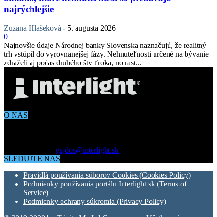
najrýchlejšie
Zuzana Hlašeková
-
5. augusta 2026
0
Najnovšie údaje Národnej banky Slovenska naznačujú, že realitný
trh vstúpil do vyrovnanejšej fázy. Nehnuteľnosti určené na bývanie
zdraželi aj počas druhého štvrťroka, no rast...
O NÁS
Aktuálne dianie vo svete architektúry, dizajnu, technológií či
bývania. Všetko čo potrebujete vedieť pokiaľ vás zaujíma dianie
okolo vás.
Kontaktujte nás:
gajdos@interlight.sk
SLEDUJTE NÁS
Pravidlá používania súborov Cookies (Cookies Policy)
Podmienky používania portálu Interlight.sk (Terms of
Service)
Podmienky ochrany súkromia (Privacy Policy)