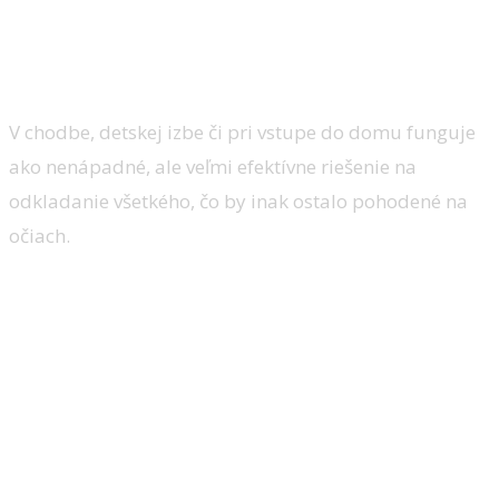
tie kúsky, ktoré dokážu priestor
okamžite upokojiť — vizuálne aj
prakticky.
V chodbe, detskej izbe či pri vstupe do domu funguje
ako nenápadné, ale veľmi efektívne riešenie na
odkladanie všetkého, čo by inak ostalo pohodené na
očiach.