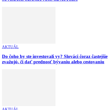
AKTUÁL
Do čoho by ste investovali vy? Slováci čoraz častejšie
zvažujú, či dať prednosť bývaniu alebo cestovaniu
AKTUÁL