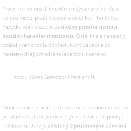
Práve pri rodinných interiéroch býva náročné nájsť
balans medzi praktickosťou a estetikou. Tento kus
nábytku však ukazuje, že
úložný priestor nemusí
narušiť charakter miestnosti
. Čisté línie a nenútený
vzhľad z neho robia doplnok, ktorý zapadne do
moderných aj prirodzene ladených interiérov.
zdroj: Marek Gorozdos interlight.sk
Ľahké ako hračka
Montáž lavice je veľmi jednoduchá a pomocou návodu
ju zvládnete zložiť pomerne rýchlo. Lavica disponuje
príklopom, ktorý je
zaistený 2 pružinovými závesmi
,