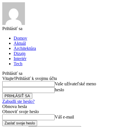
Prihlásiť sa
Domov
Aktuál
Architektúra
Dizajn
Interiér
Tech
Prihlásiť sa
Vitajte!
Prihlásiť k svojmu účtu
Vaše užívateľské meno
heslo
Zabudli ste heslo?
Obnova hesla
Obnoviť svoje heslo
Váš e-mail