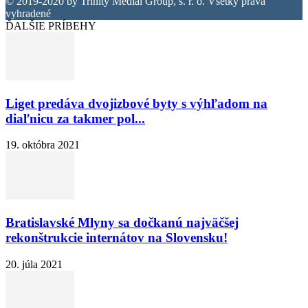
© 2019-2020 by Trinity Medial Group, s. r. o. Všetky práva
vyhradené
ĎALŠIE PRÍBEHY
Liget predáva dvojizbové byty s výhľadom na
diaľnicu za takmer pol...
19. októbra 2021
Bratislavské Mlyny sa dočkanú najväčšej
rekonštrukcie internátov na Slovensku!
20. júla 2021