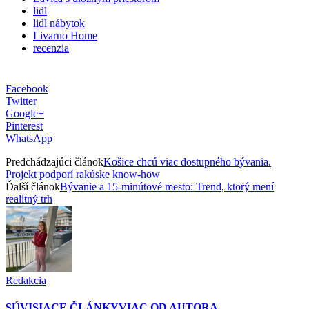
lidl
lidl nábytok
Livarno Home
recenzia
Facebook
Twitter
Google+
Pinterest
WhatsApp
Predchádzajúci článok
Košice chcú viac dostupného bývania.
Projekt podporí rakúske know-how
Ďalší článok
Bývanie a 15-minútové mesto: Trend, ktorý mení
realitný trh
Redakcia
SÚVISIACE ČLÁNKY
VIAC OD AUTORA