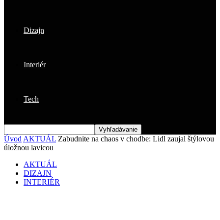
Dizajn
Interiér
Tech
Úvod
AKTUÁL
Zabudnite na chaos v chodbe: Lidl zaujal štýlovou
úložnou lavicou
AKTUÁL
DIZAJN
INTERIÉR
Zabudnite na chaos v chodbe: Lidl zaujal
štýlovou úložnou lavicou