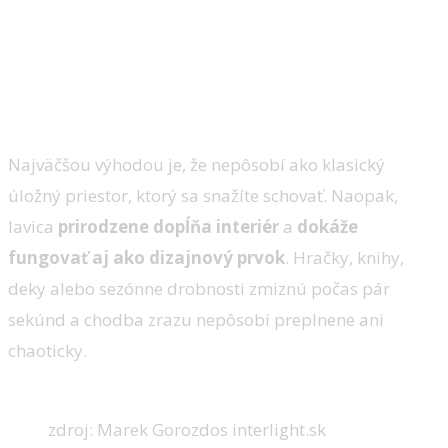
Najväčšou výhodou je, že nepôsobí ako klasický
úložný priestor, ktorý sa snažíte schovať. Naopak,
lavica
prirodzene dopĺňa interiér
a
dokáže
fungovať aj ako dizajnový prvok
. Hračky, knihy,
deky alebo sezónne drobnosti zmiznú počas pár
sekúnd a chodba zrazu nepôsobí preplnene ani
chaoticky.
zdroj: Marek Gorozdos interlight.sk