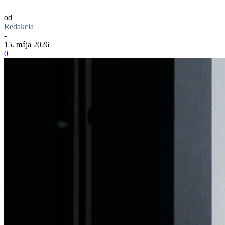
od
Redakcia
-
15. mája 2026
0