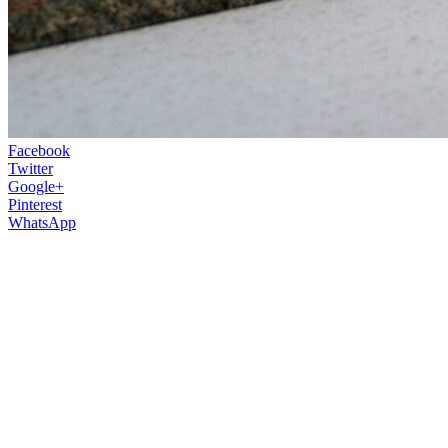
Facebook
Twitter
Google+
Pinterest
WhatsApp
Každý to poznáme, na chodbe pred
dverami často necháme pohodené
hračky, lopty alebo čokoľvek, čo sme brali
von s deťmi. Ak doma zvádzate častý boj
medzi poriadkom a detskými hračkami,
táto interiérová lavica patrí presne medzi