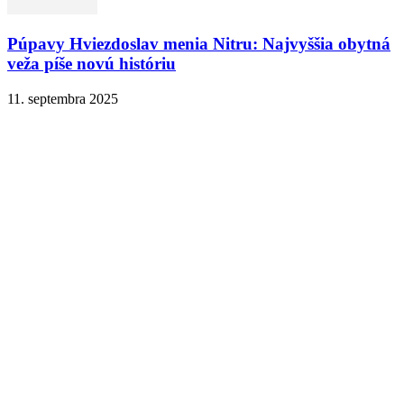
Púpavy Hviezdoslav menia Nitru: Najvyššia obytná
veža píše novú históriu
11. septembra 2025