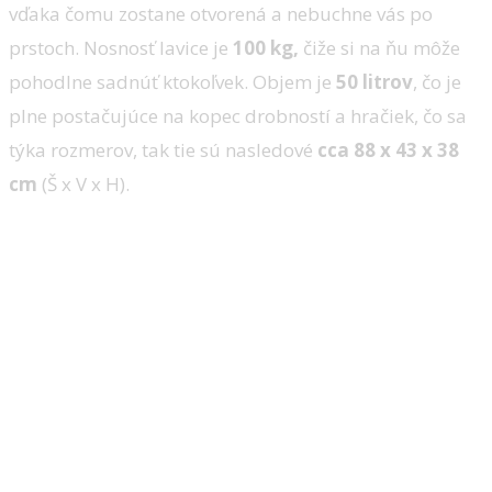
vďaka čomu zostane otvorená a nebuchne vás po
prstoch. Nosnosť lavice je
100 kg,
čiže si na ňu môže
pohodlne sadnúť ktokoľvek. Objem je
50 litrov
, čo je
plne postačujúce na kopec drobností a hračiek, čo sa
týka rozmerov, tak tie sú nasledové
cca 88 x 43 x 38
cm
(Š x V x H).