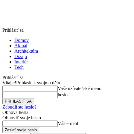
Prihlásiť sa
Domov
Aktuál
Architektúra
Dizajn
Interiér
Tech
Prihlásiť sa
Vitajte!
Prihlásiť k svojmu účtu
Vaše užívateľské meno
heslo
Zabudli ste heslo?
Obnova hesla
Obnoviť svoje heslo
Váš e-mail