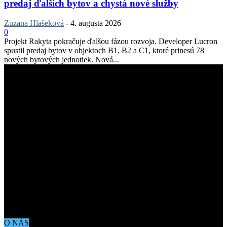
predaj ďalších bytov a chystá nové služby
Zuzana Hlašeková
-
4. augusta 2026
0
Projekt Rakyta pokračuje ďalšou fázou rozvoja. Developer Lucron
spustil predaj bytov v objektoch B1, B2 a C1, ktoré prinesú 78
nových bytových jednotiek. Nová...
O NÁS