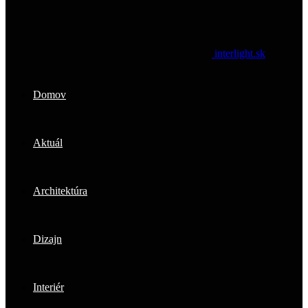
interlight.sk
Domov
Aktuál
Architektúra
Dizajn
Interiér