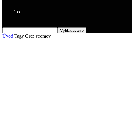
Tech
Úvod
Tagy
Orez stromov
Štítok: orez stromov