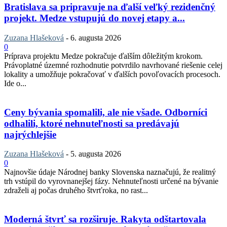
Bratislava sa pripravuje na ďalší veľký rezidenčný
projekt. Medze vstupujú do novej etapy a...
Zuzana Hlašeková
-
6. augusta 2026
0
Príprava projektu Medze pokračuje ďalším dôležitým krokom.
Právoplatné územné rozhodnutie potvrdilo navrhované riešenie celej
lokality a umožňuje pokračovať v ďalších povoľovacích procesoch.
Ide o...
Ceny bývania spomalili, ale nie všade. Odborníci
odhalili, ktoré nehnuteľnosti sa predávajú
najrýchlejšie
Zuzana Hlašeková
-
5. augusta 2026
0
Najnovšie údaje Národnej banky Slovenska naznačujú, že realitný
trh vstúpil do vyrovnanejšej fázy. Nehnuteľnosti určené na bývanie
zdraželi aj počas druhého štvrťroka, no rast...
Moderná štvrť sa rozširuje. Rakyta odštartovala