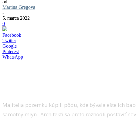
od
Martina Gregova
-
5. marca 2022
0
Facebook
Twitter
Google+
Pinterest
WhatsApp
Ateliér RDTH architekti projekt postavili
našli im nové využitie či už ako spoločen
potoka, sa otvára do súkromného priestor
Majitelia pozemku kúpili pôdu, kde bývala ešte ich ba
samotný mlyn. Architekti sa preto rozhodli postaviť n