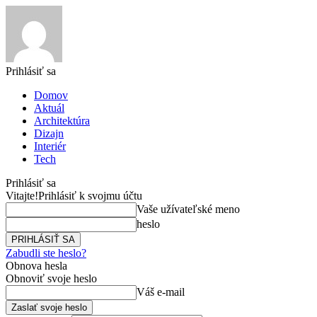
Prihlásiť sa
Domov
Aktuál
Architektúra
Dizajn
Interiér
Tech
Prihlásiť sa
Vitajte!
Prihlásiť k svojmu účtu
Vaše užívateľské meno
heslo
Zabudli ste heslo?
Obnova hesla
Obnoviť svoje heslo
Váš e-mail