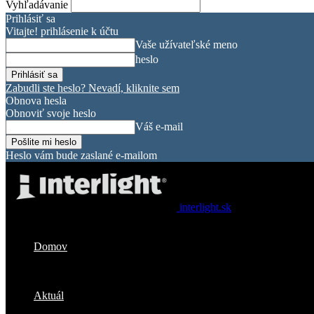
Vyhľadávanie
Prihlásiť sa
Vitajte! prihlásenie k účtu
Vaše užívateľské meno
heslo
Zabudli ste heslo? Nevadí, kliknite sem
Obnova hesla
Obnoviť svoje heslo
Váš e-mail
Heslo vám bude zaslané e-mailom
interlight.sk
Domov
Aktuál