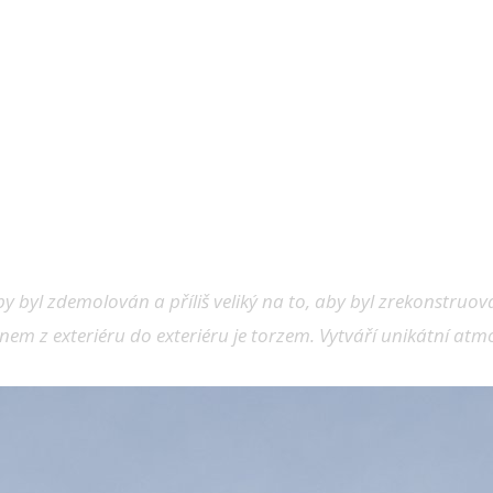
aby byl zdemolován a příliš veliký na to, aby byl zrekonstruo
knem z exteriéru do exteriéru je torzem. Vytváří unikátní