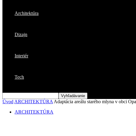
Architektúra
Dizajn
Interiér
Tech
Úvod
ARCHITEKTÚRA
Adaptácia areálu starého mlyna v obci Op
ARCHITEKTÚRA
Adaptácia areálu starého mlyna v obci Op