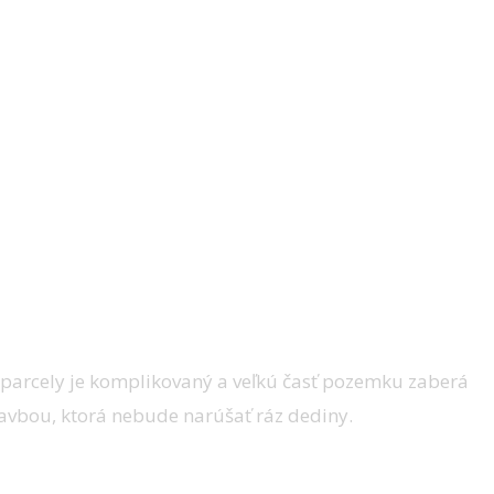
zhodli sa ponechať zachované časti mlyna a
ba, uzatvárajúca parcelu smerom od
 parcely je komplikovaný a veľkú časť pozemku zaberá
avbou, ktorá nebude narúšať ráz dediny.