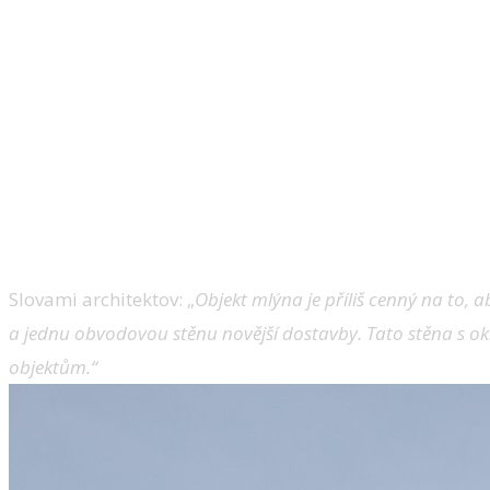
Slovami architektov: „
Objekt mlýna je příliš cenný na to, 
a jednu obvodovou stěnu novější dostavby. Tato stěna s o
objektům.“