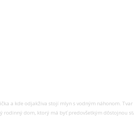
 na myšlienke spojenia starého a nového. Ro
ská zóna alebo priestor pre prácu. Novostav
u záhrady.
bička a kde odjakživa stojí mlyn s vodným náhonom. Tvar
ový rodinný dom, ktorý má byť predovšetkým dôstojnou st