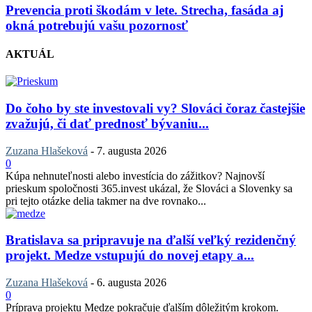
Prevencia proti škodám v lete. Strecha, fasáda aj
okná potrebujú vašu pozornosť
AKTUÁL
Do čoho by ste investovali vy? Slováci čoraz častejšie
zvažujú, či dať prednosť bývaniu...
Zuzana Hlašeková
-
7. augusta 2026
0
Kúpa nehnuteľnosti alebo investícia do zážitkov? Najnovší
prieskum spoločnosti 365.invest ukázal, že Slováci a Slovenky sa
pri tejto otázke delia takmer na dve rovnako...
Bratislava sa pripravuje na ďalší veľký rezidenčný
projekt. Medze vstupujú do novej etapy a...
Zuzana Hlašeková
-
6. augusta 2026
0
Príprava projektu Medze pokračuje ďalším dôležitým krokom.