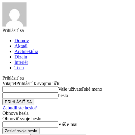
Prihlásiť sa
Domov
Aktuál
Architektúra
Dizajn
Interiér
Tech
Prihlásiť sa
Vitajte!
Prihlásiť k svojmu účtu
Vaše užívateľské meno
heslo
Zabudli ste heslo?
Obnova hesla
Obnoviť svoje heslo
Váš e-mail