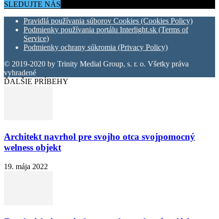
SLEDUJTE NÁS
Pravidlá používania súborov Cookies (Cookies Policy)
Podmienky používania portálu Interlight.sk (Terms of
Service)
Podmienky ochrany súkromia (Privacy Policy)
© 2019-2020 by Trinity Medial Group, s. r. o. Všetky práva
vyhradené
ĎALŠIE PRÍBEHY
Architekt navrhol pre svojho otca svojpomocný
welness objekt
19. mája 2022