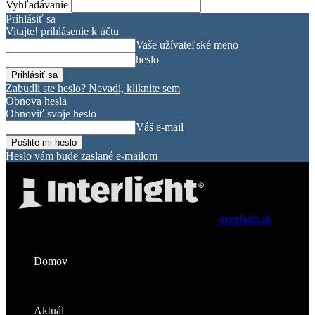
Vyhľadávanie
Prihlásiť sa
Vitajte! prihlásenie k účtu
Vaše užívateľské meno
heslo
Zabudli ste heslo? Nevadí, kliknite sem
Obnova hesla
Obnoviť svoje heslo
Váš e-mail
Heslo vám bude zaslané e-mailom
interlight.sk
Domov
Aktuál