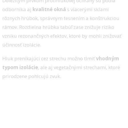
Dôležitým prvkom protihlukovej ochrany sú podľa
odborníka aj
kvalitné okná
s viacerými sklami
rôznych hrúbok, správnym tesnením a konštrukciou
rámov. Rozdielna hrúbka tabúľ zase znižuje riziko
vzniku rezonančných efektov, ktoré by mohli znižovať
účinnosť izolácie.
Hluk prenikajúci cez strechu možno tlmiť
vhodným
typom izolácie
, ale aj vegetačnými strechami, ktoré
prirodzene pohlcujú zvuk.