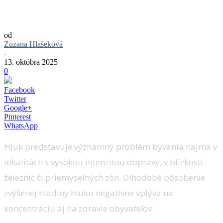
Znížte hluk vo svojom dome. Pomôže
správna skladba stien aj okná
od
Zuzana Hlašeková
-
13. októbra 2025
0
Facebook
Twitter
Google+
Pinterest
WhatsApp
Hluk predstavuje významný problém bývania najmä v
lokalitách s vysokou intenzitou dopravy, v blízkosti
železníc či priemyselných zón. Dlhodobé pôsobenie
zvýšenej hladiny hluku negatívne vplýva na
koncentráciu aj na zdravie obyvateľov.