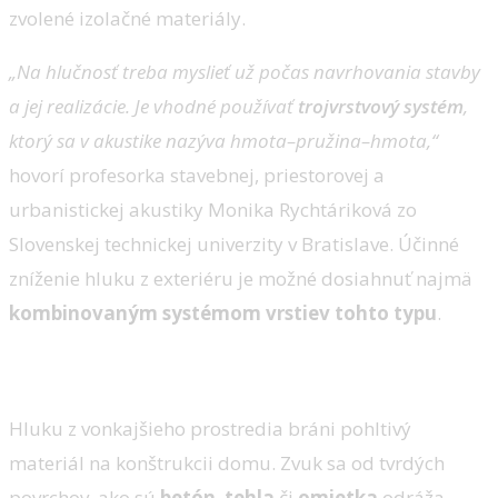
zvolené izolačné materiály.
„Na hlučnosť treba myslieť už počas navrhovania stavby
a jej realizácie. Je vhodné používať
trojvrstvový systém
,
ktorý sa v akustike nazýva hmota–pružina–hmota,“
hovorí profesorka stavebnej, priestorovej a
urbanistickej akustiky Monika Rychtáriková zo
Slovenskej technickej univerzity v Bratislave. Účinné
zníženie hluku z exteriéru je možné dosiahnuť najmä
kombinovaným systémom vrstiev tohto typu
.
Aký materiál zvoliť?
Hluku z vonkajšieho prostredia bráni pohltivý
materiál na konštrukcii domu. Zvuk sa od tvrdých
povrchov, ako sú
betón
,
tehla
či
omietka
odráža,