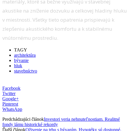
materiály, ktoré sa bežne využívajú v stavebnej
akustike na zníženie dozvuku a celkovej hladiny hluku
v miestnosti. Všetky tieto opatrenia prispievajú k
zlepšeniu akustického komfortu a k stabilnému
vnútornému prostrediu.
TAGY
architektúra
bývanie
hluk
stavebníctvo
Facebook
Twitter
Google+
Pinterest
WhatsApp
Predchádzajúci článok
Investori veria nehnuteľnostiam. Realitné
fondy lámu historické rekordy
Ďalší článok
Oživenie na trhu s bývaním. Hypotéky sú dostupné,