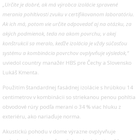
„Určite je dobré, ak má výrobca izolácie spravené
merania pohltivosti zvuku v certifikovanom laboratóriu.
Ak ich má, potom vie určite odpovedať aj na otázku, za
akých podmienok, teda na akom povrchu, v akej
konštrukcii sa meralo, keďže izolácia je vždy súčasťou
systému a kombinácia povrchov ovplyvňuje výsledok,“
uviedol country manažér HBS pre Čechy a Slovensko
Lukáš Kmenta.
Použitím štandardnej fasádnej izolácie s hrúbkou 14
centimetrov v kombinácii so striekanou penou pohltia
obvodové rúry podľa meraní o 34 % viac hluku z
exteriéru, ako nariaďuje norma.
Akustickú pohodu v dome výrazne ovplyvňuje