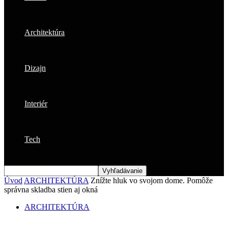
Architektúra
Dizajn
Interiér
Tech
Úvod
ARCHITEKTÚRA
Znížte hluk vo svojom dome. Pomôže
správna skladba stien aj okná
ARCHITEKTÚRA