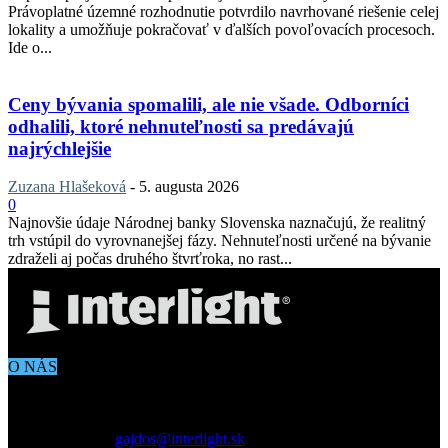
Právoplatné územné rozhodnutie potvrdilo navrhované riešenie celej
lokality a umožňuje pokračovať v ďalších povoľovacích procesoch.
Ide o...
Ceny bývania spomalili, ale nie všade. Odborníci
odhalili, ktoré nehnuteľnosti sa predávajú
najrýchlejšie
Zuzana Hlašeková
-
5. augusta 2026
0
Najnovšie údaje Národnej banky Slovenska naznačujú, že realitný
trh vstúpil do vyrovnanejšej fázy. Nehnuteľnosti určené na bývanie
zdraželi aj počas druhého štvrťroka, no rast...
O NÁS
Aktuálne dianie vo svete architektúry, dizajnu, technológií či
bývania. Všetko čo potrebujete vedieť pokiaľ vás zaujíma dianie
okolo vás.
Kontaktujte nás:
gajdos@interlight.sk