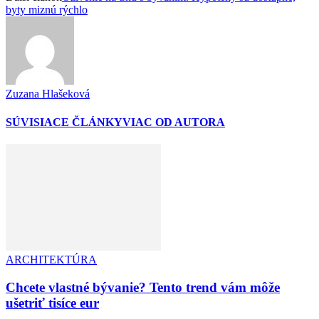
byty miznú rýchlo
Zuzana Hlašeková
SÚVISIACE ČLÁNKY
VIAC OD AUTORA
ARCHITEKTÚRA
Chcete vlastné bývanie? Tento trend vám môže
ušetriť tisíce eur