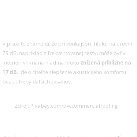
V praxi to znamená, že pri vonkajšom hluku na úrovni
75 dB, napríklad z frekventovanej cesty, môže byť v
interiéri vnímaná hladina hluku
znížená približne na
17 dB
. Ide o citeľné zlepšenie akustického komfortu
bez potreby ďalších zásahov.
Zdroj: Pixabay.com/dvccommercialroofing
Pomôžu aj okná