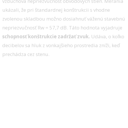
vzduchová nepriezvučnosť obvodových stien. Merania
ukázali, že pri štandardnej konštrukcii s vhodne
zvolenou skladbou možno dosiahnuť váženú stavebnú
nepriezvučnosť Rw = 57,7 dB. Táto hodnota vyjadruje
schopnosť konštrukcie zadržať zvuk.
Udáva, o koľko
decibelov sa hluk z vonkajšieho prostredia zníži, keď
prechádza cez stenu.