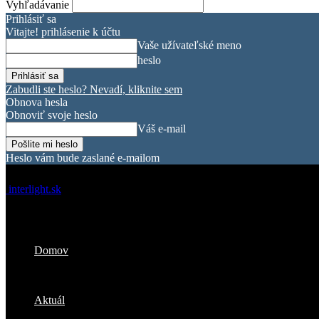
Vyhľadávanie
Prihlásiť sa
Vitajte! prihlásenie k účtu
Vaše užívateľské meno
heslo
Zabudli ste heslo? Nevadí, kliknite sem
Obnova hesla
Obnoviť svoje heslo
Váš e-mail
Heslo vám bude zaslané e-mailom
interlight.sk
Domov
Aktuál