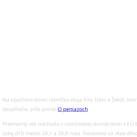
Na opačnom konci rebríčka stoja Fíni, Dáni a Švédi, kt
desaťročie, píše portál
O peniazoch
.
Priemerný vek odchodu z rodičovskej domácnosti v EÚ 
údaj drží medzi 26,1 a 26,8 roka. Slovensko sa však dl