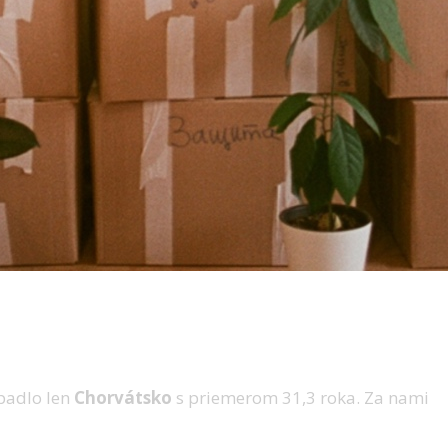
opadlo len
Chorvátsko
s priemerom 31,3 roka. Za nami