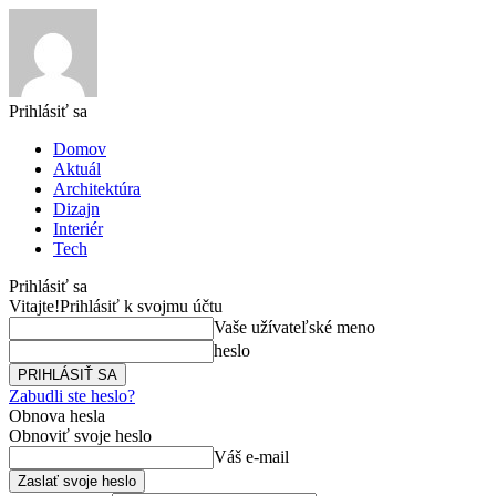
Prihlásiť sa
Domov
Aktuál
Architektúra
Dizajn
Interiér
Tech
Prihlásiť sa
Vitajte!
Prihlásiť k svojmu účtu
Vaše užívateľské meno
heslo
Zabudli ste heslo?
Obnova hesla
Obnoviť svoje heslo
Váš e-mail