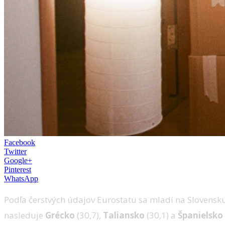
Facebook
Twitter
Google+
Pinterest
WhatsApp
Podľa čerstvých údajov Eurostatu sa mladí na Slovens
nasleduje
Grécko
(30,7),
Taliansko
(30,1) a
Španielsko