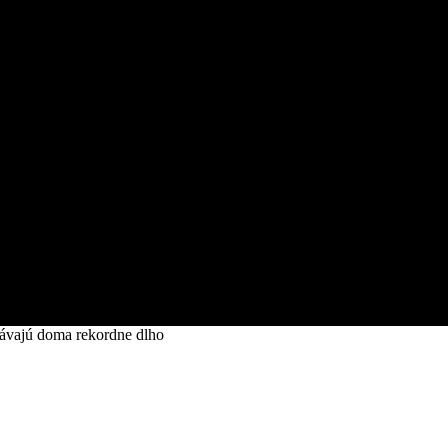
távajú doma rekordne dlho
lováci zostávajú doma rekordne dlho