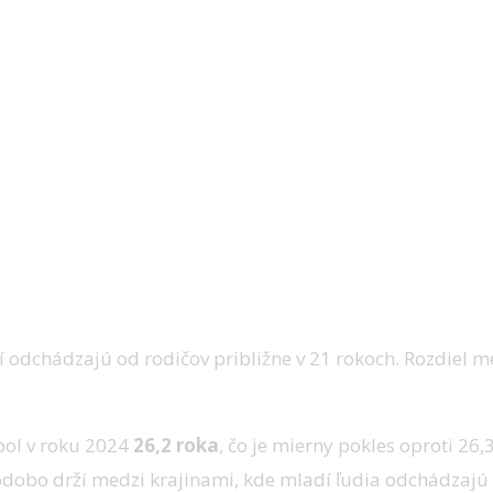
orí odchádzajú od rodičov približne v 21 rokoch. Rozdiel
bol v roku 2024
26,2 roka
, čo je mierny pokles oproti 26
hodobo drží medzi krajinami, kde mladí ľudia odchádzajú