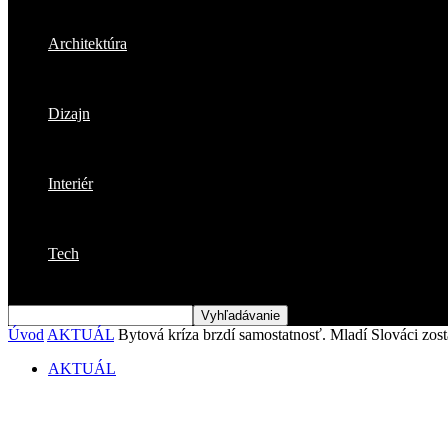
Architektúra
Dizajn
Interiér
Tech
Úvod
AKTUÁL
Bytová kríza brzdí samostatnosť. Mladí Slováci zos
AKTUÁL
Bytová kríza brzdí samostatnosť. Mladí S