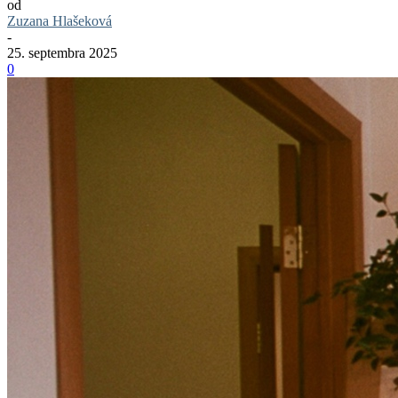
od
Zuzana Hlašeková
-
25. septembra 2025
0