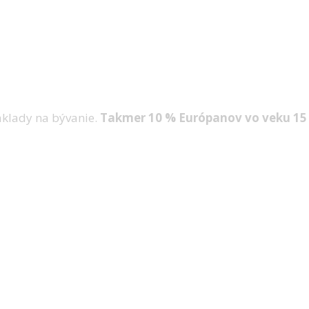
ríjmov
áklady na bývanie.
Takmer 10 % Európanov vo veku 15 