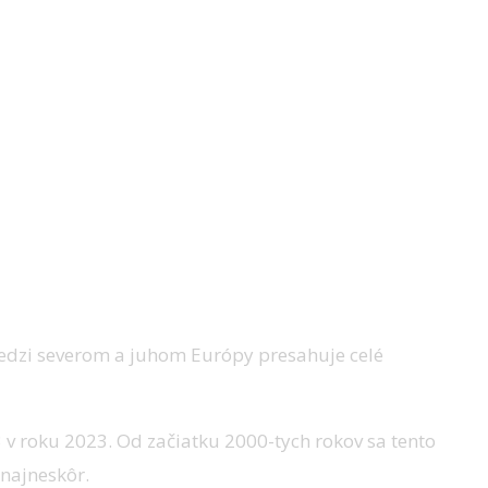
 medzi severom a juhom Európy presahuje celé
,3 v roku 2023. Od začiatku 2000-tych rokov sa tento
 najneskôr.