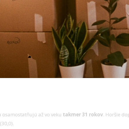
ku osamostatňujú až vo veku
takmer 31 rokov
. Horšie d
(30,0).