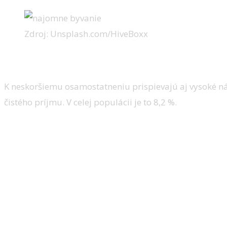
Zdroj: Unsplash.com/HiveBoxx
Bývanie odčerpáva značnú časť p
K neskoršiemu osamostatneniu prispievajú aj vysoké n
čistého príjmu. V celej populácii je to 8,2 %.