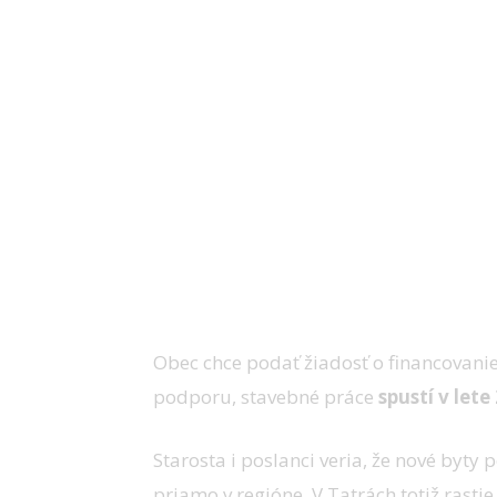
Obec chce podať žiadosť o financovani
podporu, stavebné práce
spustí v lete
Starosta i poslanci veria, že nové by
priamo v regióne. V Tatrách totiž rast