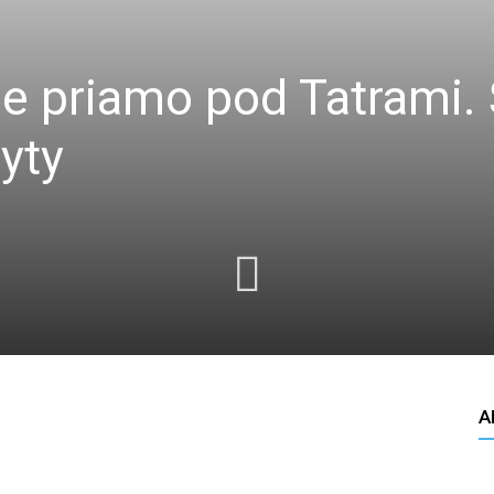
 priamo pod Tatrami. Š
yty
A