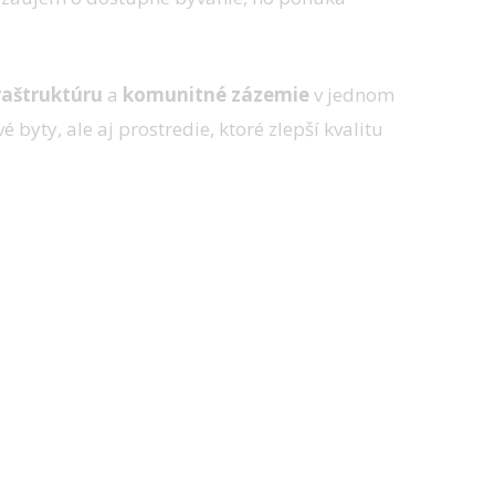
raštruktúru
a
komunitné zázemie
v jednom
 byty, ale aj prostredie, ktoré zlepší kvalitu