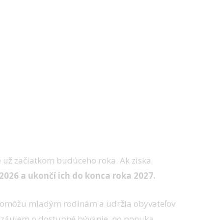
e už začiatkom budúceho roka. Ak získa
 2026 a ukončí ich do konca roka 2027.
ty pomôžu mladým rodinám a udržia obyvateľov
ie záujem o dostupné bývanie, no ponuka