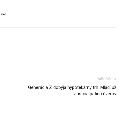
nsko
Ďalší článok
Generácia Z dobýja hypotekárny trh. Mladí už
vlastnia pätinu úverov