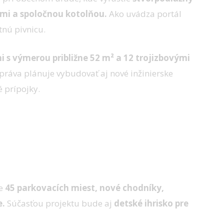
i a spoločnou kotolňou.
Ako uvádza portál
tnú pivnicu.
 s výmerou približne 52 m² a 12 trojizbovými
ráva plánuje vybudovať aj nové inžinierske
é prípojky.
e bytového domu
e
45 parkovacích miest, nové chodníky,
e.
Súčasťou projektu bude aj
detské ihrisko pre