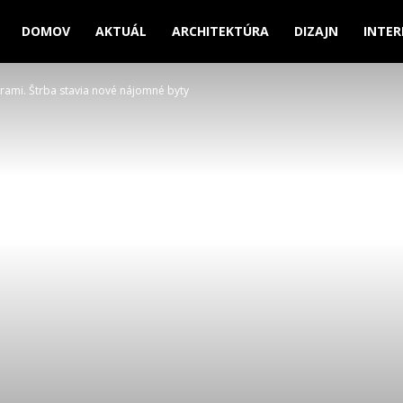
interlight.sk
DOMOV
AKTUÁL
ARCHITEKTÚRA
DIZAJN
INTER
ami. Štrba stavia nové nájomné byty