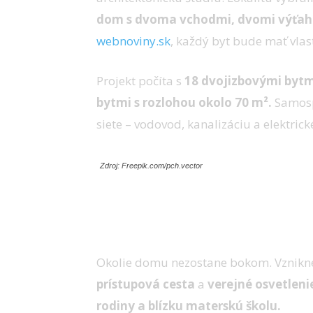
dom s dvoma vchodmi, dvomi výťahm
webnoviny.sk
, každý byt bude mať vlas
Projekt počíta s
18 dvojizbovými bytmi
bytmi s rozlohou okolo 70 m².
Samosp
siete – vodovod, kanalizáciu a elektrick
Zdroj: Freepik.com/pch.vector
Premenou prejde aj okoli
Okolie domu nezostane bokom. Vznikn
prístupová cesta
a
verejné osvetleni
rodiny a blízku materskú školu.