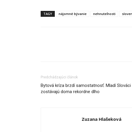
TAGY
nájomné bývanie
nehnuteľnosti
slove
Predchádzajúci článok
Bytová kríza brzdí samostatnosť. Mladí Slováci
zostávajú doma rekordne dlho
Zuzana Hlašeková