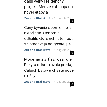
ďalší veľký rezidenčný
projekt. Medze vstupujú do
novej etapy a...
Zuzana Hlašeková
-
6. augusta 2026
0
Ceny bývania spomalili, ale
nie všade. Odborníci
odhalili, ktoré nehnuteľnosti
sa predávajú najrýchlejšie
Zuzana Hlašeková
-
5. augusta 2026
0
Moderná štvrť sa rozširuje.
Rakyta odštartovala predaj
ďalších bytov a chystá nové
služby
Zuzana Hlašeková
-
4. augusta 2026
0