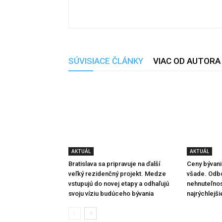
SÚVISIACE ČLÁNKY
VIAC OD AUTORA
AKTUÁL
AKTUÁL
Bratislava sa pripravuje na ďalší
Ceny bývania
veľký rezidenčný projekt. Medze
všade. Odbor
vstupujú do novej etapy a odhaľujú
nehnuteľnos
svoju víziu budúceho bývania
najrýchlejši