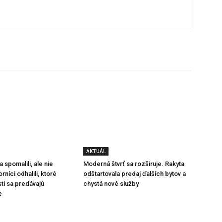
AKTUÁL
 spomalili, ale nie
Moderná štvrť sa rozširuje. Rakyta
níci odhalili, ktoré
odštartovala predaj ďalších bytov a
ti sa predávajú
chystá nové služby
e