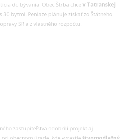
stícia do bývania. Obec Štrba chce
v Tatranskej
s 30 bytmi. Peniaze plánuje získať zo Štátneho
dopravy SR a z vlastného rozpočtu.
ho zastupiteľstva odobrili projekt aj
li pri obecnom úrade, kde vyrastie
štvorpodlažný