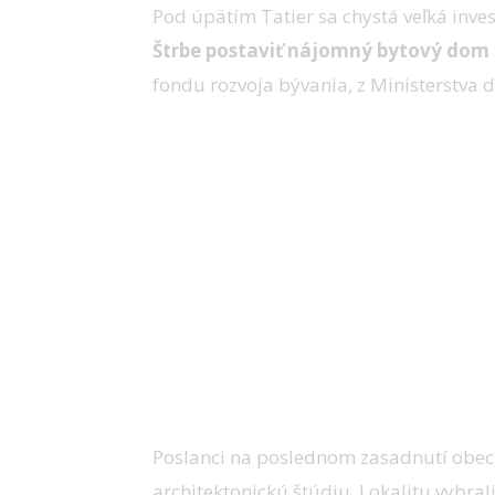
Pod úpätím Tatier sa chystá veľká inve
Štrbe postaviť nájomný bytový dom
fondu rozvoja bývania, z Ministerstva 
Poslanci na poslednom zasadnutí obecné
architektonickú štúdiu. Lokalitu vybra