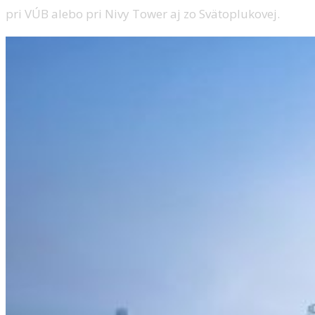
pri VÚB alebo pri Nivy Tower aj zo Svätoplukovej.