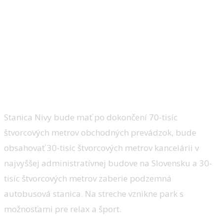
aj nákupné centrum, tržnica a výšková
administratívna budova. Očakávané
otvorenie sa stanovilo na tretí kvartál
tohto roku. Autormi projektu sú
architekti Benoy / Siebert + Talaš. Ako
bude komplex vyzerať a v čom spočívajú
jeho najväčšie kvality?
Stanica Nivy bude mať po dokončení 70-tisíc
štvorcových metrov obchodných prevádzok, bude
obsahovať 30-tisíc štvorcových metrov kancelárii v
najvyššej administratívnej budove na Slovensku a 30-
tisíc štvorcových metrov zaberie podzemná
autobusová stanica. Na streche vznikne park s
možnosťami pre relax a šport.