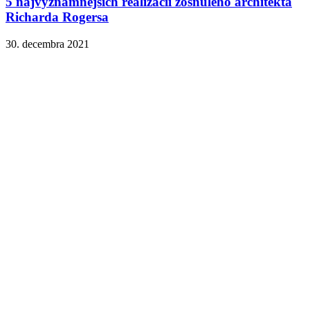
5 najvýznamnejších realizácii zosnulého architekta
Richarda Rogersa
30. decembra 2021