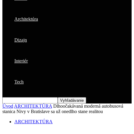
Architektúra
Dizajn
Interiér
Tech
Úvod
ARCHITEKTÚRA
Dlhoočakávaná moderná autobusová
stanica Nivy v Bratislave sa už onedlho stane realitou
ARCHITEKTÚRA