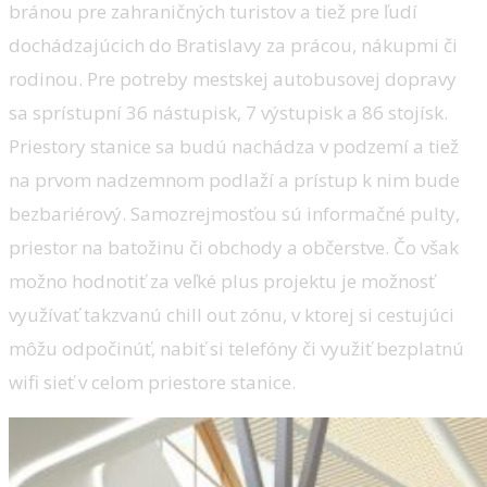
bránou pre zahraničných turistov a tiež pre ľudí
dochádzajúcich do Bratislavy za prácou, nákupmi či
rodinou. Pre potreby mestskej autobusovej dopravy
sa sprístupní 36 nástupisk, 7 výstupisk a 86 stojísk.
Priestory stanice sa budú nachádza v podzemí a tiež
na prvom nadzemnom podlaží a prístup k nim bude
bezbariérový. Samozrejmosťou sú informačné pulty,
priestor na batožinu či obchody a občerstve. Čo však
možno hodnotiť za veľké plus projektu je možnosť
využívať takzvanú chill out zónu, v ktorej si cestujúci
môžu odpočinúť, nabiť si telefóny či využiť bezplatnú
wifi sieť v celom priestore stanice.