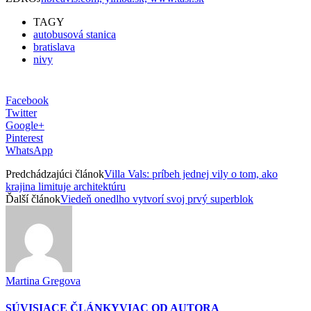
TAGY
autobusová stanica
bratislava
nivy
Facebook
Twitter
Google+
Pinterest
WhatsApp
Predchádzajúci článok
Villa Vals: príbeh jednej vily o tom, ako
krajina limituje architektúru
Ďalší článok
Viedeň onedlho vytvorí svoj prvý superblok
Martina Gregova
SÚVISIACE ČLÁNKY
VIAC OD AUTORA