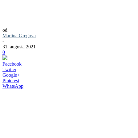
Dlhoočakávaná moderná autobusová
stanica Nivy v Bratislave sa už onedlho
stane realitou
od
Martina Gregova
-
31. augusta 2021
0
Facebook
Twitter
Google+
Pinterest
WhatsApp
Za krátko sa otvorí dlho očakávaný
komplex Nivy na ulici Mlynské Nivy v
Bratislave. V komplexe sa bude okrem
samotnej autobusovej stanice nachádzať