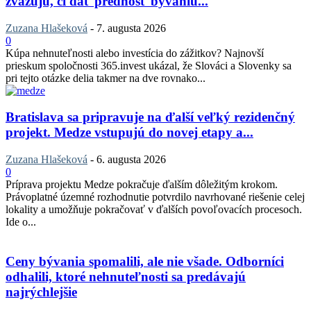
zvažujú, či dať prednosť bývaniu...
Zuzana Hlašeková
-
7. augusta 2026
0
Kúpa nehnuteľnosti alebo investícia do zážitkov? Najnovší
prieskum spoločnosti 365.invest ukázal, že Slováci a Slovenky sa
pri tejto otázke delia takmer na dve rovnako...
Bratislava sa pripravuje na ďalší veľký rezidenčný
projekt. Medze vstupujú do novej etapy a...
Zuzana Hlašeková
-
6. augusta 2026
0
Príprava projektu Medze pokračuje ďalším dôležitým krokom.
Právoplatné územné rozhodnutie potvrdilo navrhované riešenie celej
lokality a umožňuje pokračovať v ďalších povoľovacích procesoch.
Ide o...
Ceny bývania spomalili, ale nie všade. Odborníci
odhalili, ktoré nehnuteľnosti sa predávajú
najrýchlejšie