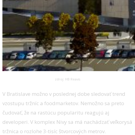
zdroj: HB Reavis
V Bratislave možno v poslednej dobe sledovať trend
vzostupu tržníc a foodmarketov. Nemožno sa preto
čudovať, že na rastúcu popularitu reagujú aj
developeri. V komplex Nivy sa má nachádzať veľkorysá
tržnica o rozlohe 3-tisíc štvorcových metrov.