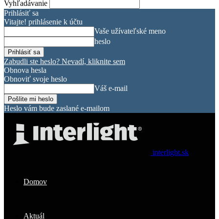
Vyhľadávanie
Prihlásiť sa
Vitajte! prihlásenie k účtu
Vaše užívateľské meno
heslo
Zabudli ste heslo? Nevadí, kliknite sem
Obnova hesla
Obnoviť svoje heslo
Váš e-mail
Heslo vám bude zaslané e-mailom
interlight.sk
Domov
Aktuál