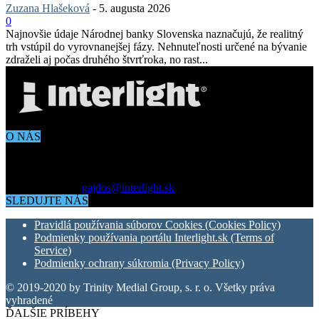
Zuzana Hlašeková
-
5. augusta 2026
0
Najnovšie údaje Národnej banky Slovenska naznačujú, že realitný
trh vstúpil do vyrovnanejšej fázy. Nehnuteľnosti určené na bývanie
zdraželi aj počas druhého štvrťroka, no rast...
O NÁS
Aktuálne dianie vo svete architektúry, dizajnu, technológií či
bývania. Všetko čo potrebujete vedieť pokiaľ vás zaujíma dianie
okolo vás.
Kontaktujte nás:
gajdos@interlight.sk
SLEDUJTE NÁS
Pravidlá používania súborov Cookies (Cookies Policy)
Podmienky používania portálu Interlight.sk (Terms of
Service)
Podmienky ochrany súkromia (Privacy Policy)
© 2019-2020 by Trinity Medial Group, s. r. o. Všetky práva
vyhradené
ĎALŠIE PRÍBEHY