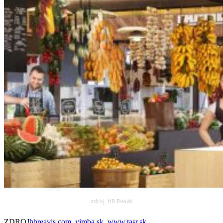
zdroj: HB Reavis
ZDROJ
hbreavis.com, yimba.sk, www.tasr.sk