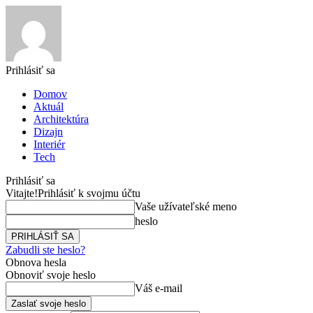
Prihlásiť sa
Domov
Aktuál
Architektúra
Dizajn
Interiér
Tech
Prihlásiť sa
Vitajte!
Prihlásiť k svojmu účtu
Vaše užívateľské meno
heslo
Zabudli ste heslo?
Obnova hesla
Obnoviť svoje heslo
Váš e-mail