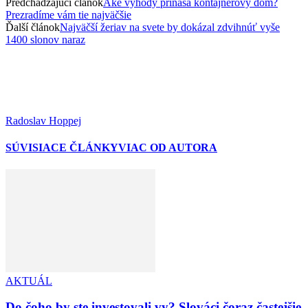
Predchádzajúci článok
Aké výhody prináša kontajnerový dom?
Prezradíme vám tie najväčšie
Ďalší článok
Najväčší žeriav na svete by dokázal zdvihnúť vyše
1400 slonov naraz
Radoslav Hoppej
SÚVISIACE ČLÁNKY
VIAC OD AUTORA
AKTUÁL
Do čoho by ste investovali vy? Slováci čoraz častejšie