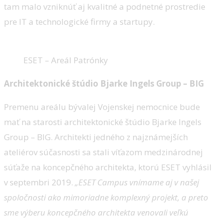
tam malo vzniknúť aj kvalitné a podnetné prostredie
pre IT a technologické firmy a startupy.
ESET – Areál Patrónky
Architektonické štúdio Bjarke Ingels Group – BIG
Premenu areálu bývalej Vojenskej nemocnice bude
mať na starosti architektonické štúdio Bjarke Ingels
Group – BIG. Architekti jedného z najznámejších
ateliérov súčasnosti sa stali víťazom medzinárodnej
súťaže na koncepčného architekta, ktorú ESET vyhlásil
v septembri 2019.
„ESET Campus vnímame aj v našej
spoločnosti ako mimoriadne komplexný projekt, a preto
sme výberu koncepčného architekta venovali veľkú