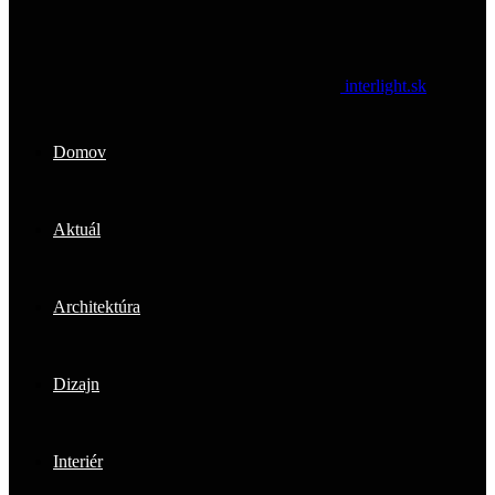
interlight.sk
Domov
Aktuál
Architektúra
Dizajn
Interiér