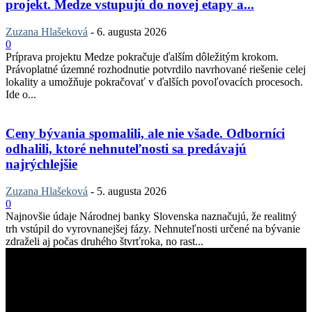
projekt. Medze vstupujú do novej etapy a...
Zuzana Hlašeková
-
6. augusta 2026
0
Príprava projektu Medze pokračuje ďalším dôležitým krokom.
Právoplatné územné rozhodnutie potvrdilo navrhované riešenie celej
lokality a umožňuje pokračovať v ďalších povoľovacích procesoch.
Ide o...
Ceny bývania spomalili, ale nie všade. Odborníci
odhalili, ktoré nehnuteľnosti sa predávajú
najrýchlejšie
Zuzana Hlašeková
-
5. augusta 2026
0
Najnovšie údaje Národnej banky Slovenska naznačujú, že realitný
trh vstúpil do vyrovnanejšej fázy. Nehnuteľnosti určené na bývanie
zdraželi aj počas druhého štvrťroka, no rast...