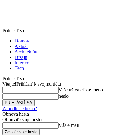
Prihlásiť sa
Domov
Aktuál
Architektúra
Dizajn
Interiér
Tech
Prihlásiť sa
Vitajte!
Prihlásiť k svojmu účtu
Vaše užívateľské meno
heslo
Zabudli ste heslo?
Obnova hesla
Obnoviť svoje heslo
Váš e-mail