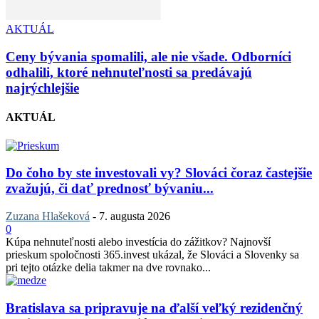
AKTUÁL
Ceny bývania spomalili, ale nie všade. Odborníci
odhalili, ktoré nehnuteľnosti sa predávajú
najrýchlejšie
AKTUÁL
Do čoho by ste investovali vy? Slováci čoraz častejšie
zvažujú, či dať prednosť bývaniu...
Zuzana Hlašeková
-
7. augusta 2026
0
Kúpa nehnuteľnosti alebo investícia do zážitkov? Najnovší
prieskum spoločnosti 365.invest ukázal, že Slováci a Slovenky sa
pri tejto otázke delia takmer na dve rovnako...
Bratislava sa pripravuje na ďalší veľký rezidenčný