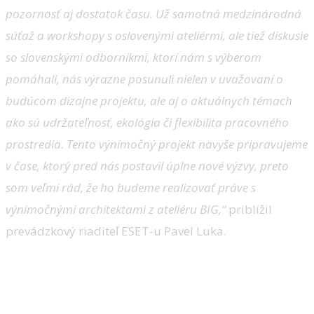
pozornosť aj dostatok času. Už samotná medzinárodná
súťaž a workshopy s oslovenými ateliérmi, ale tiež diskusie
so slovenskými odborníkmi, ktorí nám s výberom
pomáhali, nás výrazne posunuli nielen v uvažovaní o
budúcom dizajne projektu, ale aj o aktuálnych témach
ako sú udržateľnosť, ekológia či flexibilita pracovného
prostredia. Tento výnimočný projekt navyše pripravujeme
v čase, ktorý pred nás postavil úplne nové výzvy, preto
som veľmi rád, že ho budeme realizovať práve s
výnimočnými architektami z ateliéru BIG,“
priblížil
prevádzkový riaditeľ ESET-u Pavel Luka.