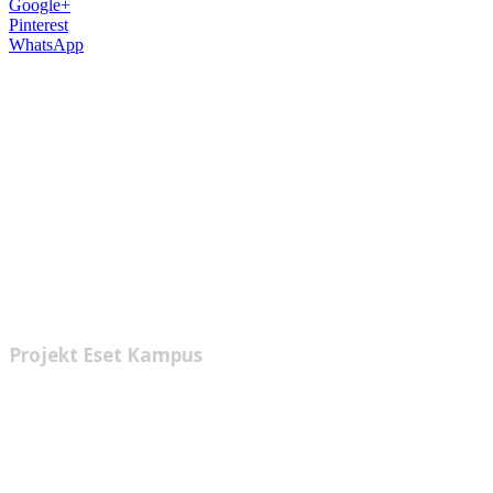
Google+
Pinterest
WhatsApp
Eset Kampus je jedným z
najzaujímavejších projektov posledných
rokov. Bratislava sa aj vďaka nemu stane
opäť zaujímavejším a vyhľadávanejším
mestom.
Kde sa bude Kampus nachádzať a
na čo bude slúžiť? Nielen to sa dozviete v
nasledujúcom článku.
Projekt Eset Kampus