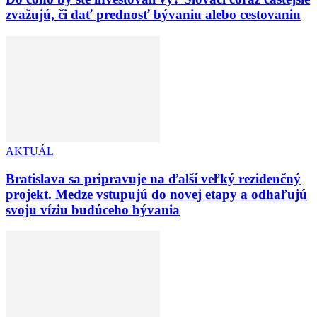
zvažujú, či dať prednosť bývaniu alebo cestovaniu
AKTUÁL
Bratislava sa pripravuje na ďalší veľký rezidenčný
projekt. Medze vstupujú do novej etapy a odhaľujú
svoju víziu budúceho bývania