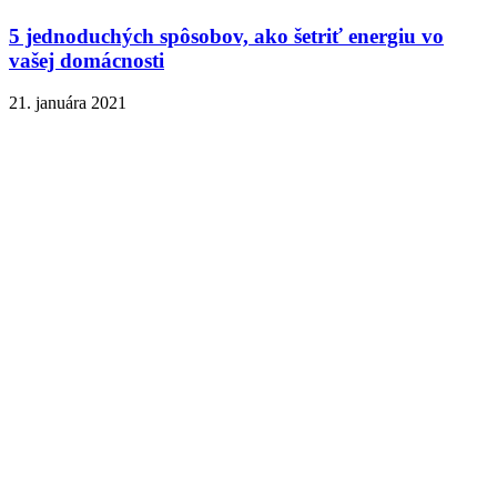
5 jednoduchých spôsobov, ako šetriť energiu vo
vašej domácnosti
21. januára 2021