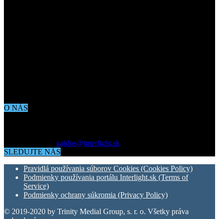
O NÁS
Aktuálne dianie vo svete architektúry, dizajnu, technológií či
bývania. Všetko čo potrebujete vedieť pokiaľ vás zaujíma dianie
okolo vás.
Kontaktujte nás:
gajdos@interlight.sk
SLEDUJTE NÁS
Pravidlá používania súborov Cookies (Cookies Policy)
Podmienky používania portálu Interlight.sk (Terms of
Service)
Podmienky ochrany súkromia (Privacy Policy)
© 2019-2020 by Trinity Medial Group, s. r. o. Všetky práva