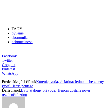
TAGY
bývanie
ekonomika
nehnuteľnosti
Facebook
Twitter
Google+
Pinterest
WhatsApp
Predchádzajúci článok
Kúrenie, voda, elektrina: Jednoduché zmeny,
ktoré ušetria peniaze
Ďalší článok
Byty aj domy pri vode. Trenčín dostane novú
rezidenčnú zónu