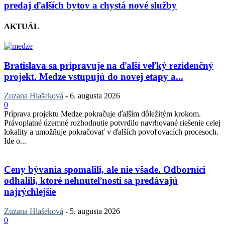
predaj ďalších bytov a chystá nové služby
AKTUÁL
Bratislava sa pripravuje na ďalší veľký rezidenčný
projekt. Medze vstupujú do novej etapy a...
Zuzana Hlašeková
-
6. augusta 2026
0
Príprava projektu Medze pokračuje ďalším dôležitým krokom.
Právoplatné územné rozhodnutie potvrdilo navrhované riešenie celej
lokality a umožňuje pokračovať v ďalších povoľovacích procesoch.
Ide o...
Ceny bývania spomalili, ale nie všade. Odborníci
odhalili, ktoré nehnuteľnosti sa predávajú
najrýchlejšie
Zuzana Hlašeková
-
5. augusta 2026
0