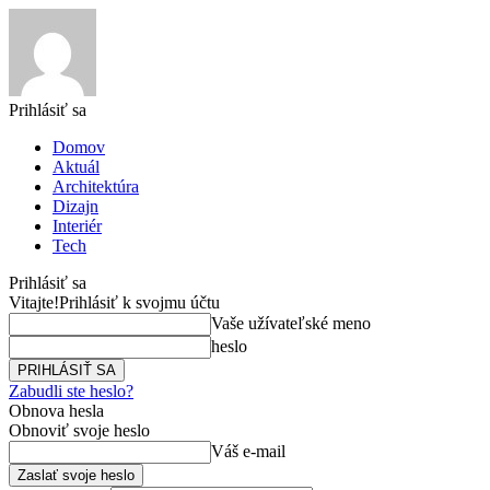
Prihlásiť sa
Domov
Aktuál
Architektúra
Dizajn
Interiér
Tech
Prihlásiť sa
Vitajte!
Prihlásiť k svojmu účtu
Vaše užívateľské meno
heslo
Zabudli ste heslo?
Obnova hesla
Obnoviť svoje heslo
Váš e-mail