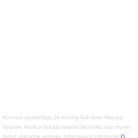
Komisia upozorňuje, že milióny ľudí dnes hľadajú
bývanie, ktoré si dokážu dovoliť bez toho, aby museli
škrtať základné výdavky. Informuje o tom portál
O