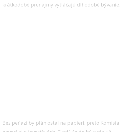
krátkodobé prenájmy vytláčajú dlhodobé bývanie.
Bez peňazí by plán ostal na papieri, preto Komisia
hovorí aj o investíciách. Tvrdí, že do bývania už