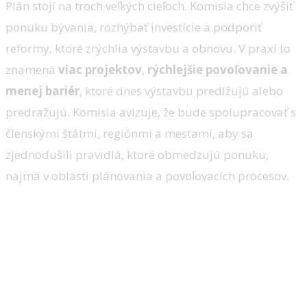
Plán stojí na troch veľkých cieľoch. Komisia chce zvýšiť
ponuku bývania, rozhýbať investície a podporiť
reformy, ktoré zrýchlia výstavbu a obnovu. V praxi to
znamená
viac projektov
,
rýchlejšie povoľovanie a
menej bariér
, ktoré dnes výstavbu predlžujú alebo
predražujú. Komisia avizuje, že bude spolupracovať s
členskými štátmi, regiónmi a mestami, aby sa
zjednodušili pravidlá, ktoré obmedzujú ponuku,
najmä v oblasti plánovania a povoľovacích procesov.