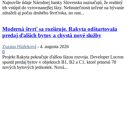
Najnovšie údaje Národnej banky Slovenska naznačujú, že realitný
trh vstúpil do vyrovnanejšej fázy. Nehnuteľnosti určené na bývanie
zdraželi aj počas druhého štvrťroka, no rast...
Moderná štvrť sa rozširuje. Rakyta odštartovala
predaj ďalších bytov a chystá nové služby
Zuzana Hlašeková
-
4. augusta 2026
0
Projekt Rakyta pokračuje ďalšou fázou rozvoja. Developer Lucron
spustil predaj bytov v objektoch B1, B2 a C1, ktoré prinesú 78
nových bytových jednotiek. Nová...