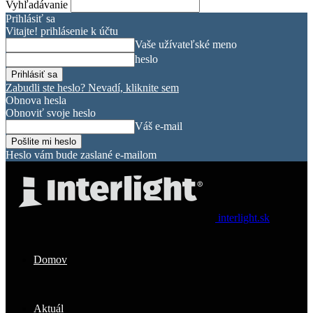
Vyhľadávanie
Prihlásiť sa
Vitajte! prihlásenie k účtu
Vaše užívateľské meno
heslo
Zabudli ste heslo? Nevadí, kliknite sem
Obnova hesla
Obnoviť svoje heslo
Váš e-mail
Heslo vám bude zaslané e-mailom
interlight.sk
Domov
Aktuál