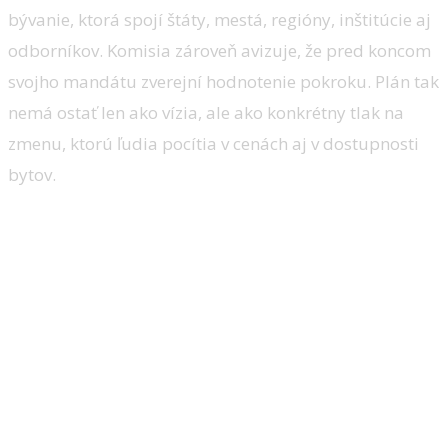
bývanie, ktorá spojí štáty, mestá, regióny, inštitúcie aj
odborníkov. Komisia zároveň avizuje, že pred koncom
svojho mandátu zverejní hodnotenie pokroku. Plán tak
nemá ostať len ako vízia, ale ako konkrétny tlak na
zmenu, ktorú ľudia pocítia v cenách aj v dostupnosti
bytov.