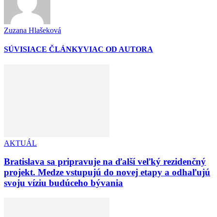
Zuzana Hlašeková
SÚVISIACE ČLÁNKY
VIAC OD AUTORA
AKTUÁL
Bratislava sa pripravuje na ďalší veľký rezidenčný
projekt. Medze vstupujú do novej etapy a odhaľujú
svoju víziu budúceho bývania