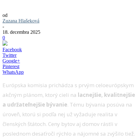
bývanie. Pomôže to aj Slovensku?
od
Zuzana Hlašeková
-
18. decembra 2025
0
Facebook
Twitter
Google+
Pinterest
WhatsApp
Európska komisia prichádza s prvým celoeurópskym
akčným plánom, ktorý cieli na
lacnejšie, kvalitnejšie
a udržateľnejšie bývanie
. Tému bývania posúva na
úroveň, ktorú si podľa nej už vyžaduje realita v
členských štátoch. Ceny bytov aj domov rástli v
poslednom desaťročí rýchlo a nájomné sa zvýšilo tiež.