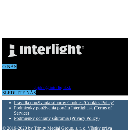
O NÁS
Aktuálne dianie vo svete architektúry, dizajnu, technológií či
bývania. Všetko čo potrebujete vedieť pokiaľ vás zaujíma dianie
okolo vás.
Kontaktujte nás:
gajdos@interlight.sk
SLEDUJTE NÁS
Pravidlá používania súborov Cookies (Cookies Policy)
Podmienky používania portálu Interlight.sk (Terms of
Service)
Podmienky ochrany súkromia (Privacy Policy)
© 2019-2020 by Trinity Medial Group, s. r. o. Všetky práva