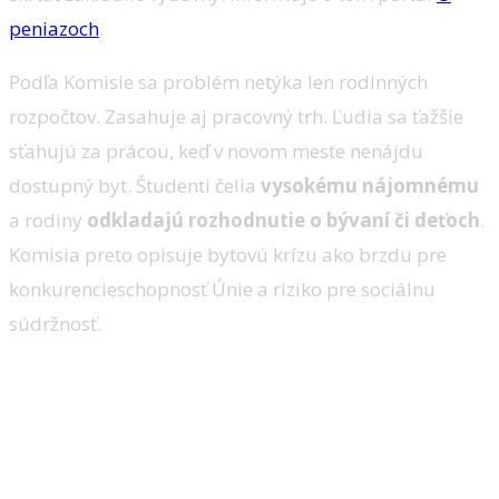
peniazoch
.
Podľa Komisie sa problém netýka len rodinných
rozpočtov. Zasahuje aj pracovný trh. Ľudia sa ťažšie
sťahujú za prácou, keď v novom meste nenájdu
dostupný byt. Študenti čelia
vysokému nájomnému
a rodiny
odkladajú rozhodnutie o bývaní či deťoch
.
Komisia preto opisuje bytovú krízu ako brzdu pre
konkurencieschopnosť Únie a riziko pre sociálnu
súdržnosť.
Viac bytov, jednoduchšie
pravidlá a tlak na krátkodobé
prenájmy