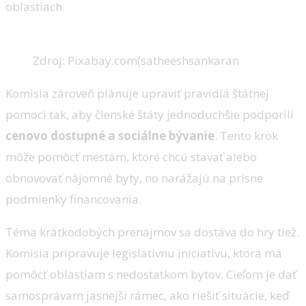
oblastiach.
Zdroj: Pixabay.com(satheeshsankaran
Komisia zároveň plánuje upraviť pravidlá štátnej
pomoci tak, aby členské štáty jednoduchšie podporili
cenovo dostupné a sociálne bývanie
. Tento krok
môže pomôcť mestám, ktoré chcú stavať alebo
obnovovať nájomné byty, no narážajú na prísne
podmienky financovania.
Téma krátkodobých prenájmov sa dostáva do hry tiež.
Komisia pripravuje legislatívnu iniciatívu, ktorá má
pomôcť oblastiam s nedostatkom bytov. Cieľom je dať
samosprávam jasnejší rámec, ako riešiť situácie, keď