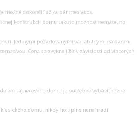
je možné dokončiť už za pár mesiacov.
adičnej konštrukcii domu takúto možnosť nemáte, no
cenou. Jedinými požadovanými variabilnými nákladmi
rnatívou. Cena sa zvykne líšiť v závislosti od viacerých
de kontajnerového domu je potrebné vybaviť rôzne
 klasického domu, nikdy ho úplne nenahradí.