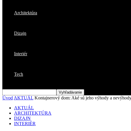
Architektúra
Dizajn
Interiér
Tech
Úvod
AKTUÁL
Kontajnerový dom: Aké sú jeho výhody a nevýhod
AKTUÁL
ARCHITEKTÚRA
DIZAJN
INTERIÉR