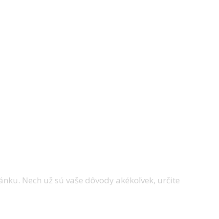
 aj na Slovensku. Premýšľate nad takýmto
ánku. Nech už sú vaše dôvody akékoľvek, určite