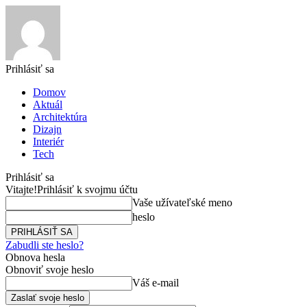
Prihlásiť sa
Domov
Aktuál
Architektúra
Dizajn
Interiér
Tech
Prihlásiť sa
Vitajte!
Prihlásiť k svojmu účtu
Vaše užívateľské meno
heslo
Zabudli ste heslo?
Obnova hesla
Obnoviť svoje heslo
Váš e-mail