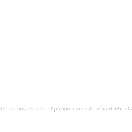
nevýhody?
nejší a pomaličky si svoje miesto nachádza
výhodách a nevýhodách.
teľov a hostí či siahnuť po ňom namiesto záhradného alt