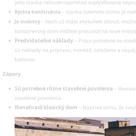
jeho stavba nebude napríklad ovplyvňovaná nepr
– stavba takéhoto domu je oveľ
Rýchla konštrukcia
–
Nech už máte akýkoľvek dôvod, možno 
Je mobilný
kontajnerový dom môžete presunúť na nové miesto t
Predvídateľné náklady
– Práce potrebné na stav
sú náklady na prípravu, montáž, založenie a napájan
faktorov.
Zápory
Sú potrebné rôzne stavebné povolenia
– Rovnako
stavebné povolenia.
Nenahradí klasický dom
– Napriek tomu, že svoj