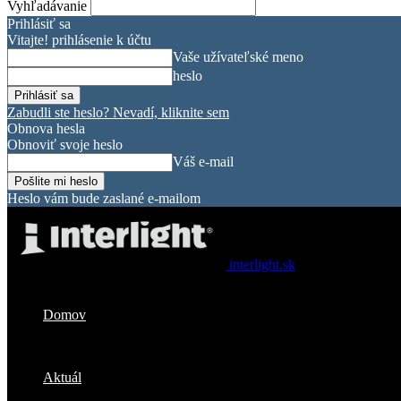
Vyhľadávanie
Prihlásiť sa
Vitajte! prihlásenie k účtu
Vaše užívateľské meno
heslo
Zabudli ste heslo? Nevadí, kliknite sem
Obnova hesla
Obnoviť svoje heslo
Váš e-mail
Heslo vám bude zaslané e-mailom
interlight.sk
Domov
Aktuál