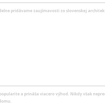
idelne pridávame zaujímavosti zo slovenskej architek
opularite a prináša viacero výhod. Nikdy však nepre
 domu.