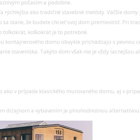
iaznivým počasím a podobne.
a rýchlejšia ako tradičné stavebné metódy.
Väčšie domy 
sa stane, že budete chcieť svoj dom premiestniť.
Pri tr
oľkokrát, koľkokrát je to potrebné.
bu kontajnerového domu obvykle prichádzajú s pevnou 
ie staveniska. Takýto dom však nie je vždy lacnejšou alte
 ako v prípade klasického murovaného domu, aj v prípa
ím dizajnom a vybavením je plnohodnotnou alternatívou