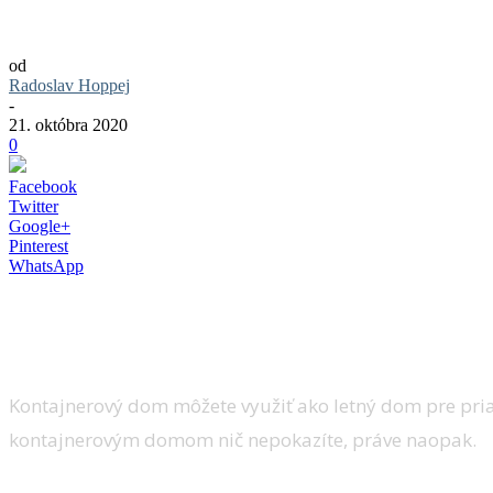
Kontajnerový dom: Aké sú jeho výhody a 
od
Radoslav Hoppej
-
21. októbra 2020
0
Facebook
Twitter
Google+
Pinterest
WhatsApp
Kontajnerový dom je vo svete čoraz obľúbe
typom domu? Prečítajte si článok o jeho 
Kontajnerový dom môžete využiť ako letný dom pre pria
kontajnerovým domom nič nepokazíte, práve naopak.