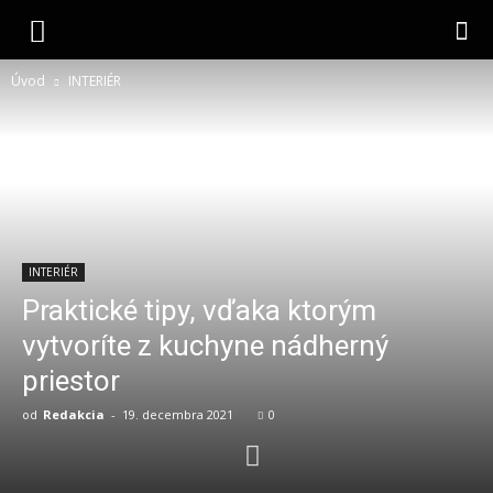
interlight.sk
Úvod
INTERIÉR
INTERIÉR
Praktické tipy, vďaka ktorým
vytvoríte z kuchyne nádherný
priestor
od
Redakcia
-
19. decembra 2021
0