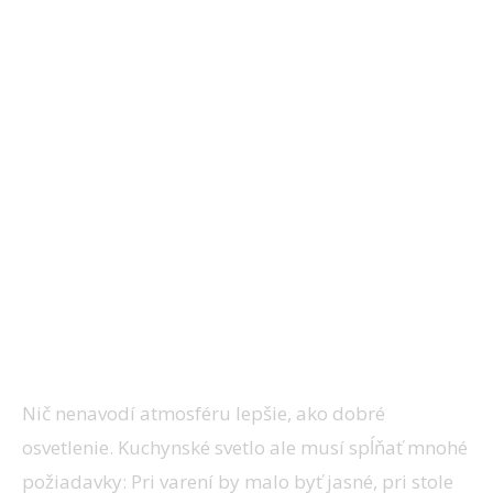
Ako prvé potrebujete súvislé osvetlenie
Nič nenavodí atmosféru lepšie, ako dobré
osvetlenie. Kuchynské svetlo ale musí spĺňať mnohé
požiadavky: Pri varení by malo byť jasné, pri stole