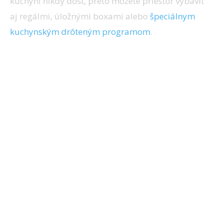
kuchyni nikdy dosť, preto môžete priestor vybaviť
aj regálmi, úložnými boxami alebo
špeciálnym
kuchynským drôteným programom
.