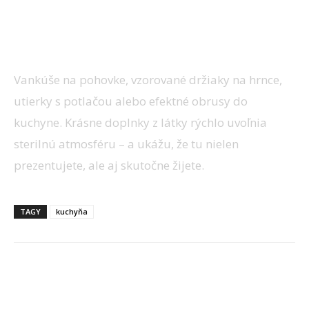
Jemné textílie
Vankúše na pohovke, vzorované držiaky na hrnce,
utierky s potlačou alebo efektné obrusy do
kuchyne. Krásne doplnky z látky rýchlo uvoľnia
sterilnú atmosféru – a ukážu, že tu nielen
prezentujete, ale aj skutočne žijete.
TAGY
kuchyňa