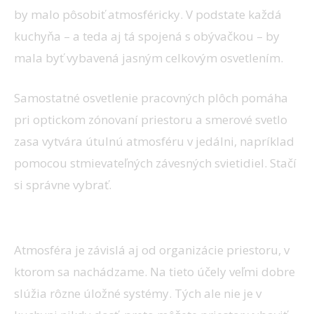
by malo pôsobiť atmosféricky. V podstate každá
kuchyňa – a teda aj tá spojená s obývačkou – by
mala byť vybavená jasným celkovým osvetlením.
Samostatné osvetlenie pracovných plôch pomáha
pri optickom zónovaní priestoru a smerové svetlo
zasa vytvára útulnú atmosféru v jedálni, napríklad
pomocou stmievateľných závesných svietidiel. Stačí
si správne vybrať.
Dostatok úložného priestoru
Atmosféra je závislá aj od organizácie priestoru, v
ktorom sa nachádzame. Na tieto účely veľmi dobre
slúžia rôzne úložné systémy. Tých ale nie je v