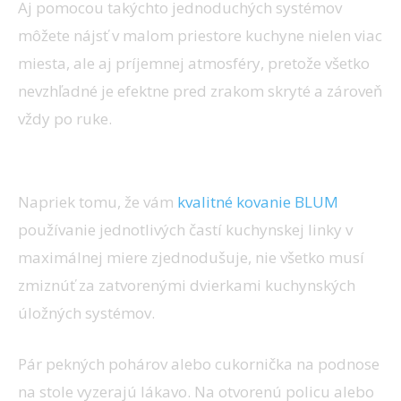
Aj pomocou takýchto jednoduchých systémov
môžete nájsť v malom priestore kuchyne nielen viac
miesta, ale aj príjemnej atmosféry, pretože všetko
nevzhľadné je efektne pred zrakom skryté a zároveň
vždy po ruke.
Dekoratívne doplnky
Napriek tomu, že vám
kvalitné kovanie BLUM
používanie jednotlivých častí kuchynskej linky v
maximálnej miere zjednodušuje, nie všetko musí
zmiznúť za zatvorenými dvierkami kuchynských
úložných systémov.
Pár pekných pohárov alebo cukornička na podnose
na stole vyzerajú lákavo. Na otvorenú policu alebo