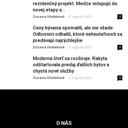
rezidenčný projekt. Medze vstupujú do
novej etapy a...
Zuzana Hlašeková
-
6. augusta 2026
0
Ceny bývania spomalili, ale nie všade.
Odborníci odhalili, ktoré nehnuteľnosti sa
predávajú najrýchlejšie
Zuzana Hlašeková
-
5. augusta 2026
0
Moderná štvrť sa rozširuje. Rakyta
odštartovala predaj ďalších bytov a
chystá nové služby
Zuzana Hlašeková
-
4. augusta 2026
0
O NÁS