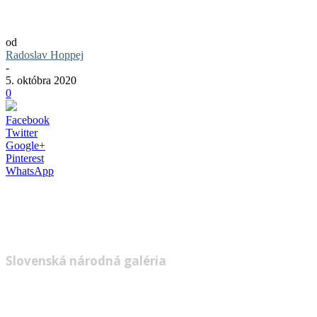
Rekonštrukcia SNG: Koľko bude stáť a k
od
Radoslav Hoppej
-
5. októbra 2020
0
Facebook
Twitter
Google+
Pinterest
WhatsApp
Harmonogram rekonštrukcie Slovenskej nár
to bolo v dôsledku odhalenia nových konšt
Slovenská národná galéria