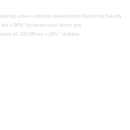
nalecký ústav v odbore stavebníctvo Stavebnej fakulty
 eur s DPH,“
konkretizoval rezort pre
vanie 26 320 000 eur s DPH,“
dodáva.