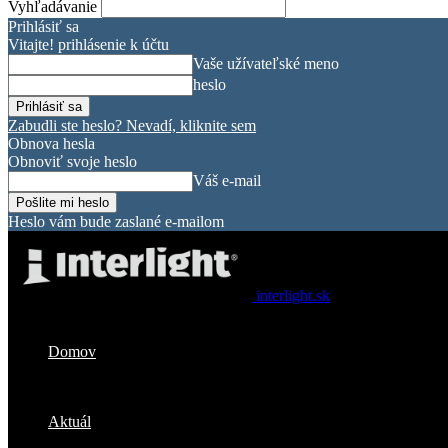
Vyhľadávanie
Prihlásiť sa
Vitajte! prihlásenie k účtu
Vaše užívateľské meno
heslo
Zabudli ste heslo? Nevadí, kliknite sem
Obnova hesla
Obnoviť svoje heslo
Váš e-mail
Heslo vám bude zaslané e-mailom
interlight.sk
Domov
Aktuál