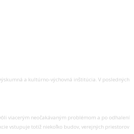
ovýskumná a kultúrno-výchovná inštitúcia. V posledných
o kvôli viacerým neočakávaným problémom a po odhalení
cie vstupuje totiž niekoľko budov, verejných priestorov