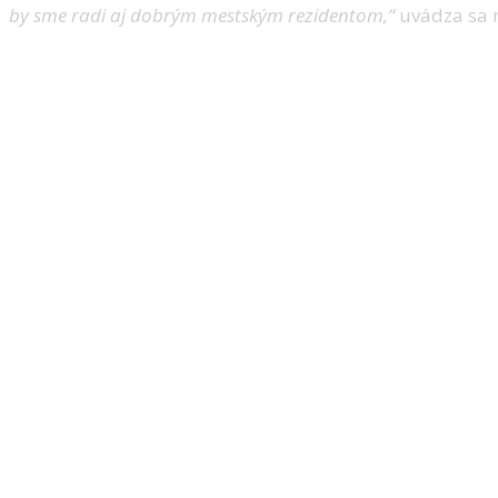
by sme radi aj dobrým mestským rezidentom,“
uvádza sa n