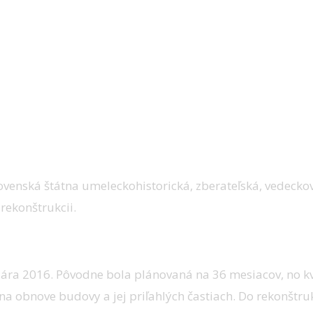
slovenská štátna umeleckohistorická, zberateľská, vedeck
 rekonštrukcii.
januára 2016. Pôvodne bola plánovaná na 36 mesiacov, n
na obnove budovy a jej priľahlých častiach. Do rekonštruk