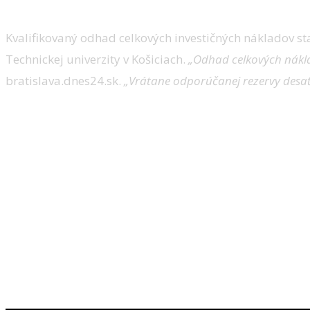
Kvalifikovaný odhad celkových investičných nákladov sta
Technickej univerzity v Košiciach.
„Odhad celkových nákla
bratislava.dnes24.sk.
„Vrátane odporúčanej rezervy desať