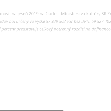
novil na jeseň 2019 na žiadosť Ministerstva kultúry SR Z
dov bol určený vo výške 57 939 502 eur bez DPH, 69 527 402
 percent predstavuje celkový potrebný rozdiel na dofinanco