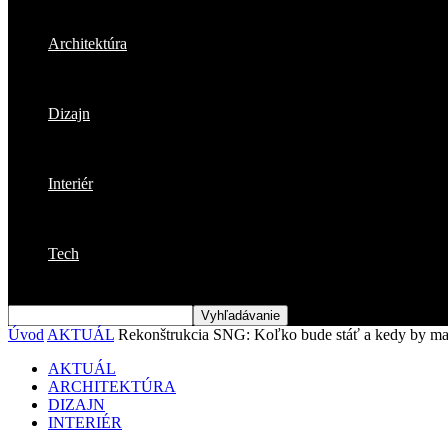
Architektúra
Dizajn
Interiér
Tech
Úvod
AKTUÁL
Rekonštrukcia SNG: Koľko bude stáť a kedy by ma
AKTUÁL
ARCHITEKTÚRA
DIZAJN
INTERIÉR