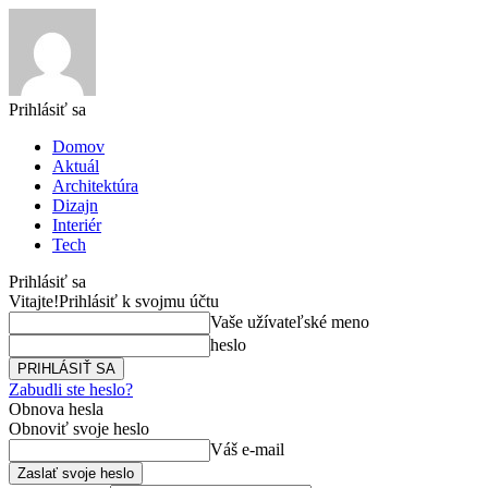
Prihlásiť sa
Domov
Aktuál
Architektúra
Dizajn
Interiér
Tech
Prihlásiť sa
Vitajte!
Prihlásiť k svojmu účtu
Vaše užívateľské meno
heslo
Zabudli ste heslo?
Obnova hesla
Obnoviť svoje heslo
Váš e-mail