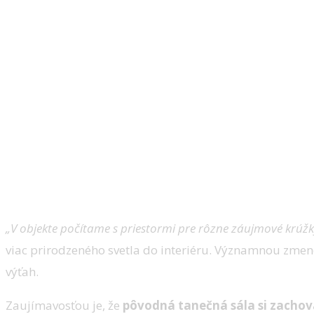
„V objekte počítame s priestormi pre rôzne záujmové krúžk
viac prirodzeného svetla do interiéru. Významnou zm
výťah.
Zaujímavosťou je, že
pôvodná tanečná sála si zachov