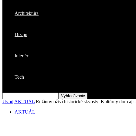
Architektúra
Dizajn
Interiér
Tech
Úvod
AKTUÁL
Ružinov oživí historické skvosty: Kultúrny dom aj 
AKTUÁL
Ružinov oživí historické skvosty: Kultúr