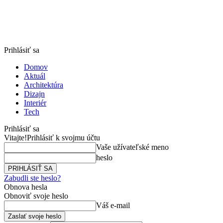
Prihlásiť sa
Domov
Aktuál
Architektúra
Dizajn
Interiér
Tech
Prihlásiť sa
Vitajte!
Prihlásiť k svojmu účtu
Vaše užívateľské meno
heslo
Zabudli ste heslo?
Obnova hesla
Obnoviť svoje heslo
Váš e-mail