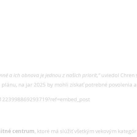
 a ich obnova je jednou z našich priorít,“
uviedol Chren s
a plánu, na jar 2025 by mohli získať potrebné povolenia a
ts/1223998869293719?ref=embed_post
itné centrum
, ktoré má slúžiť všetkým vekovým kategó