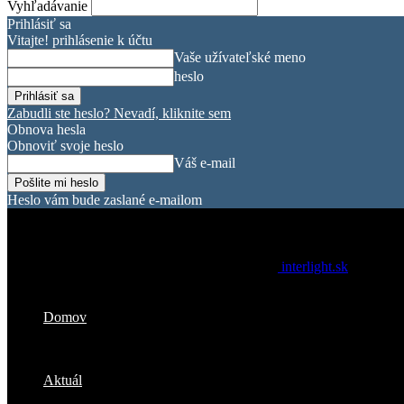
Vyhľadávanie
Prihlásiť sa
Vitajte! prihlásenie k účtu
Vaše užívateľské meno
heslo
Zabudli ste heslo? Nevadí, kliknite sem
Obnova hesla
Obnoviť svoje heslo
Váš e-mail
Heslo vám bude zaslané e-mailom
interlight.sk
Domov
Aktuál