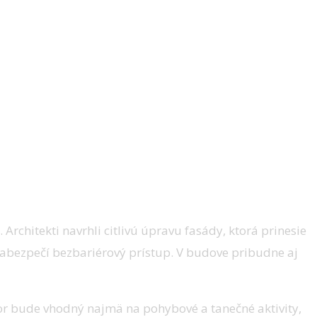
. Architekti navrhli citlivú úpravu fasády, ktorá prinesie
 zabezpečí bezbariérový prístup. V budove pribudne aj
tor bude vhodný najmä na pohybové a tanečné aktivity,