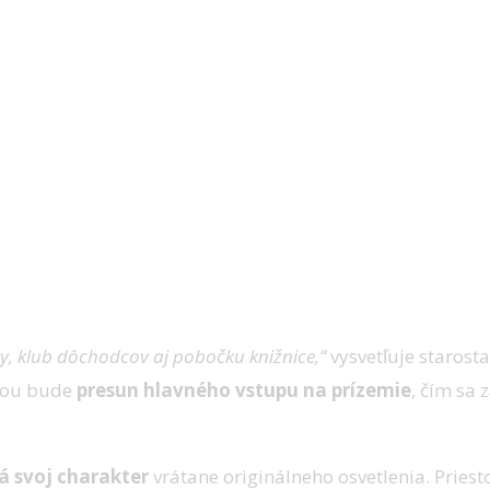
y, klub dôchodcov aj pobočku knižnice,“
vysvetľuje starosta
enou bude
presun hlavného vstupu na prízemie
, čím sa
á svoj charakter
vrátane originálneho osvetlenia. Pries