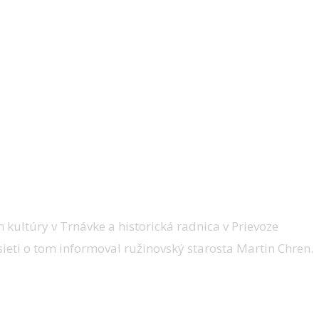
 kultúry v Trnávke a historická radnica v Prievoze
ieti o tom informoval ružinovský starosta Martin Chren.