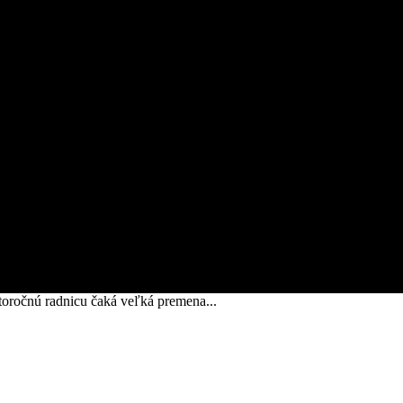
storočnú radnicu čaká veľká premena...
ny dom aj storočnú radnicu čaká veľká pre