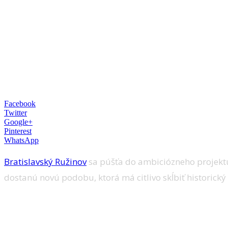
Facebook
Twitter
Google+
Pinterest
WhatsApp
Bratislavský Ružinov
sa púšťa do ambiciózneho projek
dostanú novú podobu, ktorá má citlivo skĺbiť historick