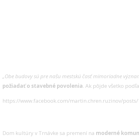
„Obe budovy sú pre našu mestskú časť mimoriadne významné
požiadať o stavebné povolenia
. Ak pôjde všetko podľ
https://www.facebook.com/martin.chren.ruzinov/pos
Čo všetko Ružinov premení?
Dom kultúry v Trnávke sa premení na
moderné komun