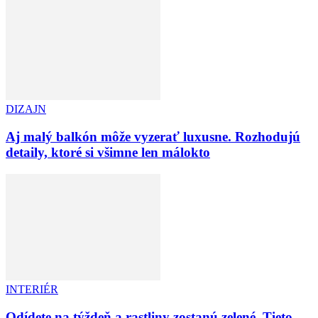
DIZAJN
Aj malý balkón môže vyzerať luxusne. Rozhodujú
detaily, ktoré si všimne len málokto
INTERIÉR
Odídete na týždeň a rastliny zostanú zelené. Tieto