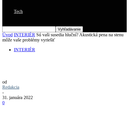
Tech
Úvod
INTERIÉR
Sú vaši susedia hluční? Akustická pena na stenu
môže vaše problémy vyriešiť
INTERIÉR
Sú vaši susedia hluční? Akustická pena na
stenu môže vaše problémy vyriešiť
od
Redakcia
-
31. januára 2022
0