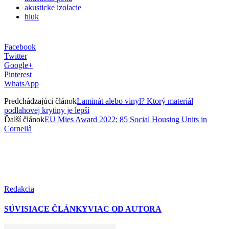
akusticke izolacie
hluk
Facebook
Twitter
Google+
Pinterest
WhatsApp
Predchádzajúci článok
Laminát alebo vinyl? Ktorý materiál
podlahovej krytiny je lepší
Ďalší článok
EU Mies Award 2022: 85 Social Housing Units in
Cornellà
Redakcia
SÚVISIACE ČLÁNKY
VIAC OD AUTORA