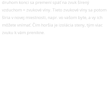
druhom konci sa premení späť na zvuk šírený
vzduchom = zvukové vlny. Tieto zvukové vlny sa potom
šíria v novej miestnosti, napr. vo vašom byte, a vy ich
môžete vnímať. Čím horšia je izolácia steny, tým viac
zvuku k vám prenikne.