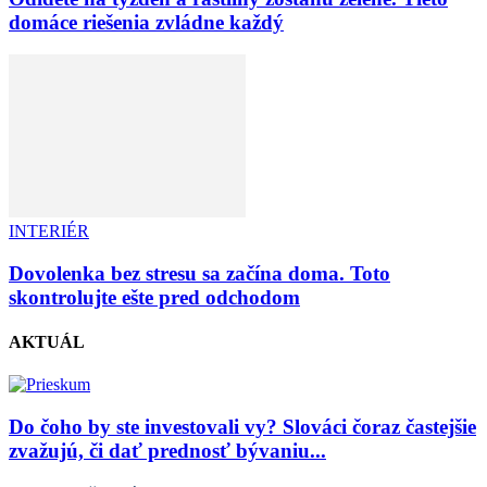
domáce riešenia zvládne každý
INTERIÉR
Dovolenka bez stresu sa začína doma. Toto
skontrolujte ešte pred odchodom
AKTUÁL
Do čoho by ste investovali vy? Slováci čoraz častejšie
zvažujú, či dať prednosť bývaniu...