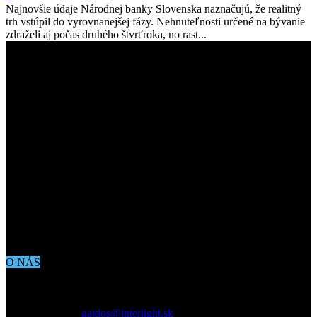
Najnovšie údaje Národnej banky Slovenska naznačujú, že realitný
trh vstúpil do vyrovnanejšej fázy. Nehnuteľnosti určené na bývanie
zdraželi aj počas druhého štvrťroka, no rast...
O NÁS
Aktuálne dianie vo svete architektúry, dizajnu, technológií či
bývania. Všetko čo potrebujete vedieť pokiaľ vás zaujíma dianie
okolo vás.
Kontaktujte nás:
gajdos@interlight.sk