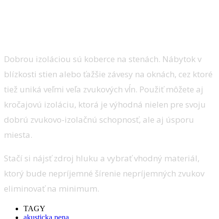
Dobrou izoláciou sú koberce na stenách. Nábytok v
blízkosti stien alebo ťažšie závesy na oknách, cez ktoré
tiež uniká veľmi veľa zvukových vĺn. Použiť môžete aj
kročajovú izoláciu, ktorá je výhodná nielen pre svoju
dobrú zvukovo-izolačnú schopnosť, ale aj úsporu
miesta.
Stačí si nájsť zdroj hluku a vybrať vhodný materiál,
ktorý bude nepríjemné šírenie nepríjemných zvukov
eliminovať na minimum.
TAGY
akusticka pena