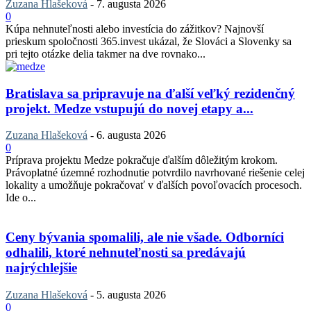
Zuzana Hlašeková
-
7. augusta 2026
0
Kúpa nehnuteľnosti alebo investícia do zážitkov? Najnovší
prieskum spoločnosti 365.invest ukázal, že Slováci a Slovenky sa
pri tejto otázke delia takmer na dve rovnako...
Bratislava sa pripravuje na ďalší veľký rezidenčný
projekt. Medze vstupujú do novej etapy a...
Zuzana Hlašeková
-
6. augusta 2026
0
Príprava projektu Medze pokračuje ďalším dôležitým krokom.
Právoplatné územné rozhodnutie potvrdilo navrhované riešenie celej
lokality a umožňuje pokračovať v ďalších povoľovacích procesoch.
Ide o...
Ceny bývania spomalili, ale nie všade. Odborníci
odhalili, ktoré nehnuteľnosti sa predávajú
najrýchlejšie
Zuzana Hlašeková
-
5. augusta 2026
0