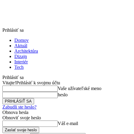
Prihlásiť sa
Domov
Aktuál
Architektúra
Dizajn
Interiér
Tech
Prihlásiť sa
Vitajte!
Prihlásiť k svojmu účtu
Vaše užívateľské meno
heslo
Zabudli ste heslo?
Obnova hesla
Obnoviť svoje heslo
Váš e-mail