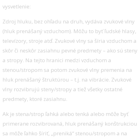
vysvetlenie:
Zdroj hluku, bez ohľadu na druh, vydáva zvukové vlny
(hluk prenášaný vzduchom). Môžu to byť ľudské hlasy,
televízory, stroje atď. Zvukové vlny sa šíria vzduchom a
skôr či neskôr zasiahnu pevné predmety – ako sú steny
a stropy. Na tejto hranici medzi vzduchom a
stenou/stropom sa potom zvukové vlny premenia na
hluk prenášaný štruktúrou – t.j. na vibrácie. Zvukové
vlny rozvibrujú steny/stropy a tiež všetky ostatné
predmety, ktoré zasiahnu.
Ak je stena/strop ľahká alebo tenká alebo môže byť
primerane rozvibrovaná, hluk prenášaný konštrukciou
sa môže ľahko šíriť, „preniká“ stenou/stropom a na