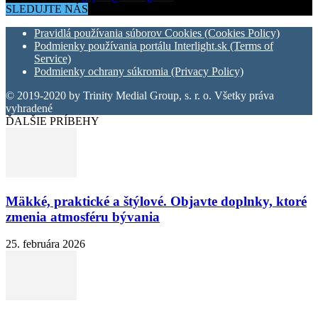
SLEDUJTE NÁS
Pravidlá používania súborov Cookies (Cookies Policy)
Podmienky používania portálu Interlight.sk (Terms of
Service)
Podmienky ochrany súkromia (Privacy Policy)
© 2019-2020 by Trinity Medial Group, s. r. o. Všetky práva
vyhradené
ĎALŠIE PRÍBEHY
Mäkké, praktické a štýlové. Objavte doplnky, ktoré
zmenia atmosféru bývania
25. februára 2026