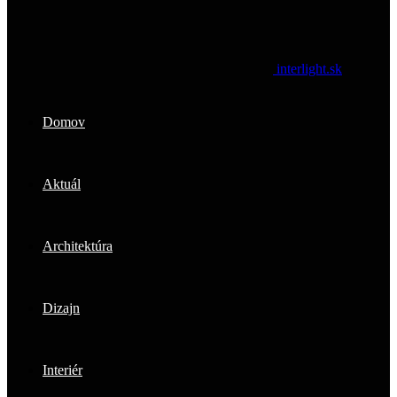
interlight.sk
Domov
Aktuál
Architektúra
Dizajn
Interiér