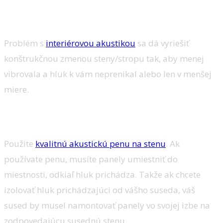
Problém s
interiérovou akustikou
sa dá vyriešiť
konštrukčnou zmenou steny/stropu tak, aby menej
vibrovala a hluk k vám neprenikal alebo len v menšej
miere.
Ako odhlučniť steny
Použite
kvalitnú akustickú penu na stenu
. Ak
používate penu, musíte panely umiestniť do
miestnosti, odkiaľ hluk prichádza. Takže ak chcete
izolovať hluk prichádzajúci od vášho suseda, váš
sused by musel namontovať panely vo svojej izbe na
zodpovedajúcu susednú stenu.