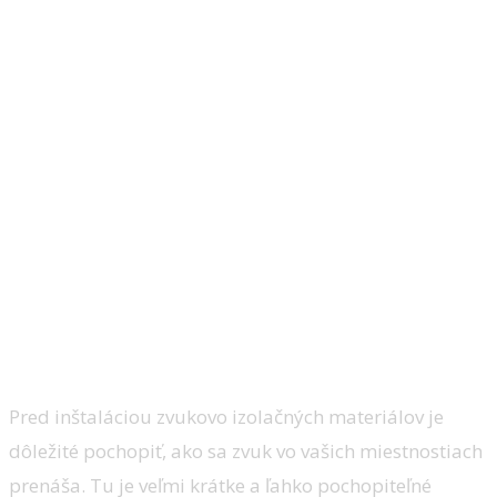
Základné informácie o šírení hluku
Pred inštaláciou zvukovo izolačných materiálov je
dôležité pochopiť, ako sa zvuk vo vašich miestnostiach
prenáša. Tu je veľmi krátke a ľahko pochopiteľné