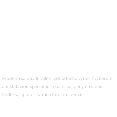
Pri výstavbe dnešných budov sa často z
nákladových dôvodov vynecháva dobrá
izolácia, alebo sa na ňu jednoducho
nemyslí. Táto oblasť je jedným z
najčastejších problémov, s ktorými sa
majitelia starších aj nových bytov
stretávajú. Hluční susedia potom vedia
naše bývanie a komfort poriadne narušiť.
Problém sa dá ale veľmi jednoducho vyriešiť výberom
a inštaláciou špeciálnej akustickej peny na stenu.
Poďte sa spolu s nami o tom presvedčiť.