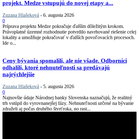
projekt. Medze vstupujú do novej etapy a...
Zuzana Hlašeková
-
6. augusta 2026
0
Príprava projektu Medze pokračuje ďalším dôležitým krokom.
Právoplatné územné rozhodnutie potvrdilo navrhované riešenie celej
lokality a umožňuje pokračovať v ďalších povoľovacích procesoch.
Ide o...
Ceny bývania spomalili, ale nie všade. Odborníci
odhalili, ktoré nehnuteľnosti sa predávajú
najrýchlejšie
Zuzana Hlašeková
-
5. augusta 2026
0
Najnovšie údaje Národnej banky Slovenska naznačujú, že realitný
trh vstúpil do vyrovnanejšej fázy. Nehnuteľnosti určené na bývanie
zdraželi aj počas druhého štvrťroka, no rast...