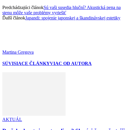
Predchádzajúci článok
Sú vaši susedia hluční? Akustická pena na
stenu môže vaše problémy vyriešiť
Ďalší článok
Japandi: spojenie japonskej a škandinávskej estetiky
Martina Gregova
SÚVISIACE ČLÁNKY
VIAC OD AUTORA
AKTUÁL