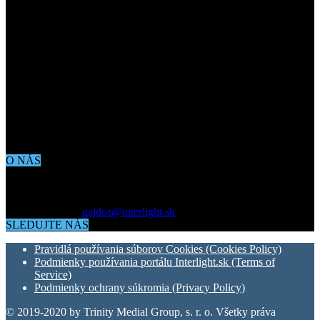
O NÁS
Aktuálne dianie vo svete architektúry, dizajnu, technológií či
bývania. Všetko čo potrebujete vedieť pokiaľ vás zaujíma dianie
okolo vás.
Kontaktujte nás:
gajdos@interlight.sk
SLEDUJTE NÁS
Pravidlá používania súborov Cookies (Cookies Policy)
Podmienky používania portálu Interlight.sk (Terms of
Service)
Podmienky ochrany súkromia (Privacy Policy)
© 2019-2020 by Trinity Medial Group, s. r. o. Všetky práva