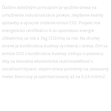
Ďalším dôležitým princípom je využitie dreva na
umožnenie industrializácie prvkov, zlepšenie kvality
výstavby a výrazné zníženie emisií C02. Projekt má
energetickú certifikáciu A so spotrebou energie
20kwh/mq za rok a 3kg CO2/mq za rok. Na druhej
strane je konštrukcia budovy vyrobená z dreva, čím sa
emisie CO2 z konštrukcie budovy znižujú o polovicu.
Aby sa dosiahla ekonomická realizovateľnosť v
sociálnom bývaní, objem dreva potrebný na zastavaný
meter štvorcový je optimalizovaný až na 0,24 m3/m2.