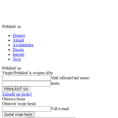
Prihlásiť sa
Domov
Aktuál
Architektúra
Dizajn
Interiér
Tech
Prihlásiť sa
Vitajte!
Prihlásiť k svojmu účtu
Vaše užívateľské meno
heslo
Zabudli ste heslo?
Obnova hesla
Obnoviť svoje heslo
Váš e-mail