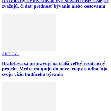
Do čoho by ste investovali vy? Slováci čoraz častejšie
zvažujú, či dať prednosť bývaniu alebo cestovaniu
AKTUÁL
Bratislava sa pripravuje na ďalší veľký rezidenčný
projekt. Medze vstupujú do novej etapy a odhaľujú
svoju víziu budúceho bývania