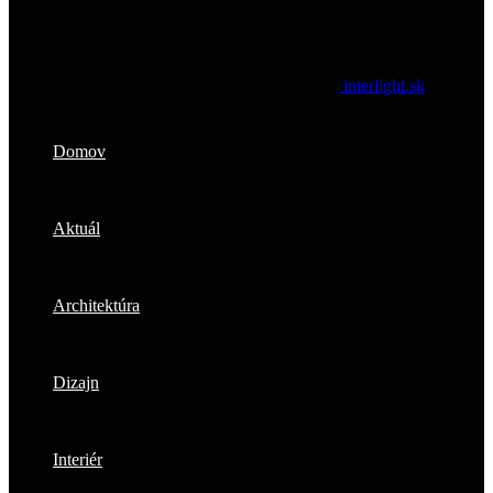
interlight.sk
Domov
Aktuál
Architektúra
Dizajn
Interiér