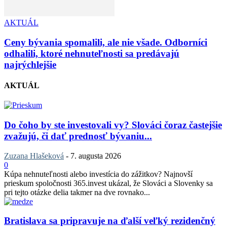
AKTUÁL
Ceny bývania spomalili, ale nie všade. Odborníci
odhalili, ktoré nehnuteľnosti sa predávajú
najrýchlejšie
AKTUÁL
Do čoho by ste investovali vy? Slováci čoraz častejšie
zvažujú, či dať prednosť bývaniu...
Zuzana Hlašeková
-
7. augusta 2026
0
Kúpa nehnuteľnosti alebo investícia do zážitkov? Najnovší
prieskum spoločnosti 365.invest ukázal, že Slováci a Slovenky sa
pri tejto otázke delia takmer na dve rovnako...
Bratislava sa pripravuje na ďalší veľký rezidenčný