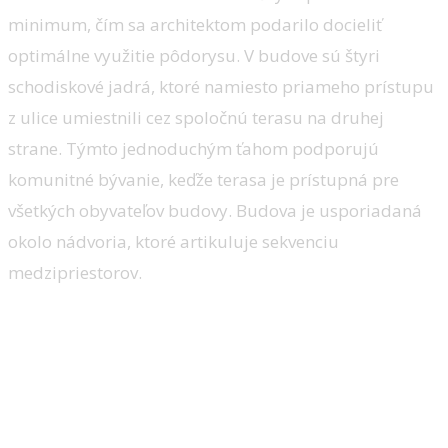
minimum, čím sa architektom podarilo docieliť
optimálne využitie pôdorysu. V budove sú štyri
schodiskové jadrá, ktoré namiesto priameho prístupu
z ulice umiestnili cez spoločnú terasu na druhej
strane. Týmto jednoduchým ťahom podporujú
komunitné bývanie, keďže terasa je prístupná pre
všetkých obyvateľov budovy. Budova je usporiadaná
okolo nádvoria, ktoré artikuluje sekvenciu
medzipriestorov.