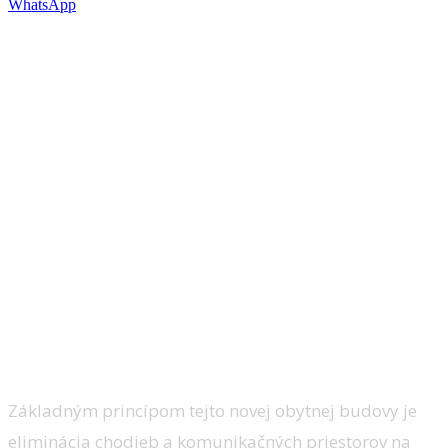
WhatsApp
Ďalšie z architektonických diel, ktoré sa
dostalo medzi 40 prác nominovaných na
najprestížnejšie architektonické
ocenenie na európskom kontinente je aj
sociálne bývanie v Cornellá z pera
architektov PERIS + TORAL ARQUITECTES
SCPP. Na zastavanej ploche 10 000 m2
novej budovy v Cornellà de Llobregat je
umiestnených dokopy 85 jednotiek
sociálneho bývania rozmiestnených na
piatich podlažiach.
Základným princípom tejto novej obytnej budovy je
eliminácia chodieb a komunikačných priestorov na