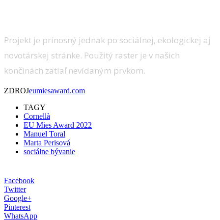
Projekt je prínosný jednak po sociálnej, ekologickej aj
novotárskej stránke. Použitý raster je v našich
končinách zatiaľ nevídaným prvkom.
ZDROJ
eumiesaward.com
TAGY
Cornellà
EU Mies Award 2022
Manuel Toral
Marta Perisová
sociálne bývanie
Facebook
Twitter
Google+
Pinterest
WhatsApp