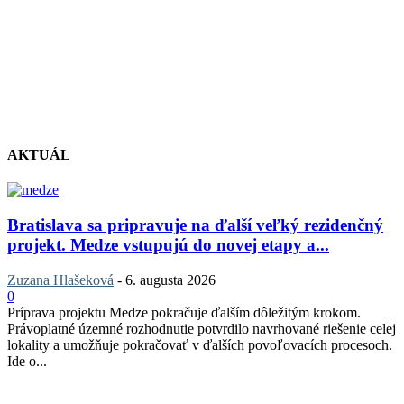
AKTUÁL
Bratislava sa pripravuje na ďalší veľký rezidenčný
projekt. Medze vstupujú do novej etapy a...
Zuzana Hlašeková
-
6. augusta 2026
0
Príprava projektu Medze pokračuje ďalším dôležitým krokom.
Právoplatné územné rozhodnutie potvrdilo navrhované riešenie celej
lokality a umožňuje pokračovať v ďalších povoľovacích procesoch.
Ide o...