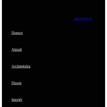
interlight.sk
Domov
Aktuál
Architektúra
Dizajn
Interiér