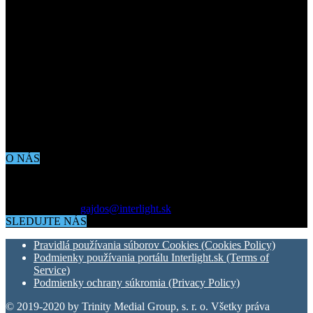
O NÁS
Aktuálne dianie vo svete architektúry, dizajnu, technológií či
bývania. Všetko čo potrebujete vedieť pokiaľ vás zaujíma dianie
okolo vás.
Kontaktujte nás:
gajdos@interlight.sk
SLEDUJTE NÁS
Pravidlá používania súborov Cookies (Cookies Policy)
Podmienky používania portálu Interlight.sk (Terms of
Service)
Podmienky ochrany súkromia (Privacy Policy)
© 2019-2020 by Trinity Medial Group, s. r. o. Všetky práva