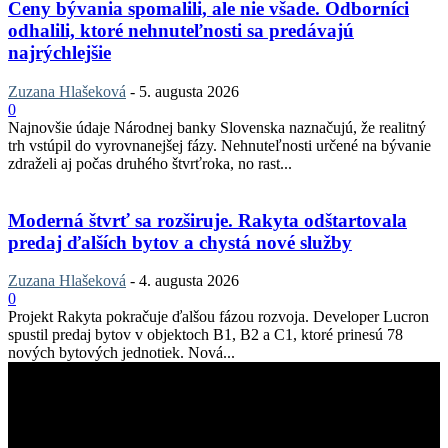
Ceny bývania spomalili, ale nie všade. Odborníci
odhalili, ktoré nehnuteľnosti sa predávajú
najrýchlejšie
Zuzana Hlašeková
-
5. augusta 2026
0
Najnovšie údaje Národnej banky Slovenska naznačujú, že realitný
trh vstúpil do vyrovnanejšej fázy. Nehnuteľnosti určené na bývanie
zdraželi aj počas druhého štvrťroka, no rast...
Moderná štvrť sa rozširuje. Rakyta odštartovala
predaj ďalších bytov a chystá nové služby
Zuzana Hlašeková
-
4. augusta 2026
0
Projekt Rakyta pokračuje ďalšou fázou rozvoja. Developer Lucron
spustil predaj bytov v objektoch B1, B2 a C1, ktoré prinesú 78
nových bytových jednotiek. Nová...