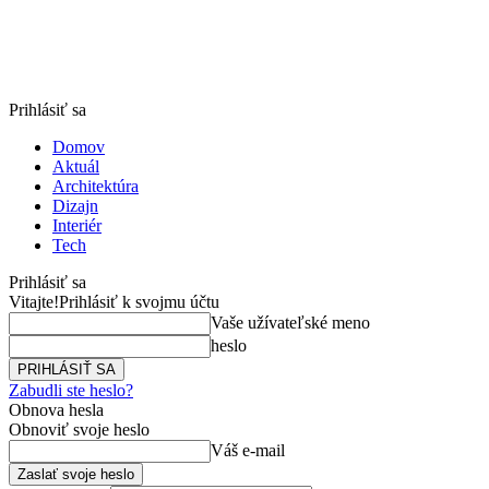
Prihlásiť sa
Domov
Aktuál
Architektúra
Dizajn
Interiér
Tech
Prihlásiť sa
Vitajte!
Prihlásiť k svojmu účtu
Vaše užívateľské meno
heslo
Zabudli ste heslo?
Obnova hesla
Obnoviť svoje heslo
Váš e-mail