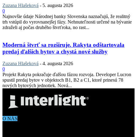
Zuzana Hlašeková
-
5. augusta 2026
0
Najnovšie údaje Národnej banky Slovenska naznačujú, že realitný
trh vstúpil do vyrovnanejšej fázy. Nehnuteľnosti určené na bývanie
zdraželi aj počas druhého štvrťroka, no rast...
Moderná štvrť sa rozširuje. Rakyta odštartovala
predaj ďalších bytov a chystá nové služby
Zuzana Hlašeková
-
4. augusta 2026
0
Projekt Rakyta pokračuje ďalšou fázou rozvoja. Developer Lucron
spustil predaj bytov v objektoch B1, B2 a C1, ktoré prinesú 78
nových bytových jednotiek. Nová...
O NÁS
Aktuálne dianie vo svete architektúry, dizajnu, technológií či
bývania. Všetko čo potrebujete vedieť pokiaľ vás zaujíma dianie
okolo vás.