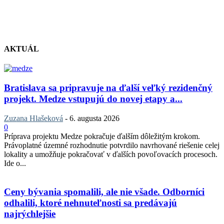
AKTUÁL
Bratislava sa pripravuje na ďalší veľký rezidenčný
projekt. Medze vstupujú do novej etapy a...
Zuzana Hlašeková
-
6. augusta 2026
0
Príprava projektu Medze pokračuje ďalším dôležitým krokom.
Právoplatné územné rozhodnutie potvrdilo navrhované riešenie celej
lokality a umožňuje pokračovať v ďalších povoľovacích procesoch.
Ide o...
Ceny bývania spomalili, ale nie všade. Odborníci
odhalili, ktoré nehnuteľnosti sa predávajú
najrýchlejšie