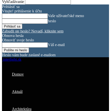
Vyhľadávanie
Prihlásiť sa
Vitajte! prihlásenie k účtu
Vaše užívateľské meno
heslo
Zabudli ste heslo? Nevadí, kliknite sem
Obnova hesla
Obnoviť svoje heslo
Váš e-mail
Heslo vám bude zaslané e-mailom
interlight.sk
Domov
Aktuál
Architektúra