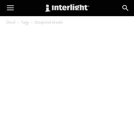
interlight.sk
Úvod
Tagy
Dizajnové kreslo
Štítok: dizajnové kreslo