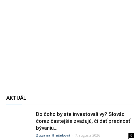
AKTUÁL
Do čoho by ste investovali vy? Slováci
čoraz častejšie zvažujú, či dať prednosť
bývaniu...
Zuzana Hlašeková
-
7. augusta 2026
0