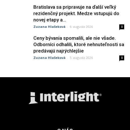
Bratislava sa pripravuje na ďalší veľký
rezidenčný projekt. Medze vstupujú do
novej etapy a...
Zuzana Hlašeková
-
6. augusta 2026
0
Ceny bývania spomalili, ale nie všade.
Odborníci odhalili, ktoré nehnuteľnosti sa
predávajú najrýchlejšie
Zuzana Hlašeková
-
5. augusta 2026
0