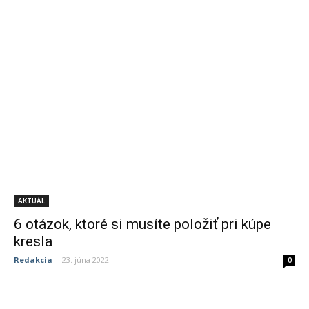
AKTUÁL
6 otázok, ktoré si musíte položiť pri kúpe
kresla
Redakcia
-
23. júna 2022
0