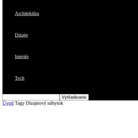
Architektúra
Dizajn
Interiér
Tech
Úvod
Tagy
Dizajnový nábytok
Štítok: dizajnový nábytok