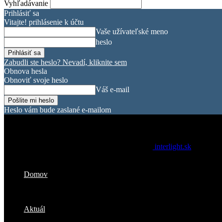
Vyhľadávanie
Prihlásiť sa
Vitajte! prihlásenie k účtu
Vaše užívateľské meno
heslo
Zabudli ste heslo? Nevadí, kliknite sem
Obnova hesla
Obnoviť svoje heslo
Váš e-mail
Heslo vám bude zaslané e-mailom
interlight.sk
Domov
Aktuál