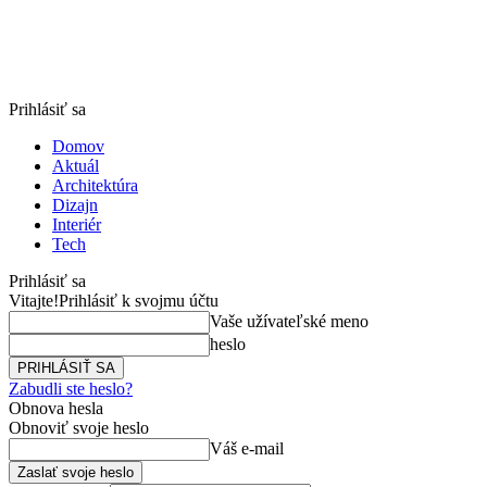
Prihlásiť sa
Domov
Aktuál
Architektúra
Dizajn
Interiér
Tech
Prihlásiť sa
Vitajte!
Prihlásiť k svojmu účtu
Vaše užívateľské meno
heslo
Zabudli ste heslo?
Obnova hesla
Obnoviť svoje heslo
Váš e-mail