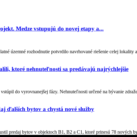
ojekt. Medze vstupujú do novej etapy a...
tné územné rozhodnutie potvrdilo navrhované riešenie celej lokality 
lili, ktoré nehnuteľnosti sa predávajú najrýchlejšie
stúpil do vyrovnanejšej fázy. Nehnuteľnosti určené na bývanie zdraželi
aj ďalších bytov a chystá nové služby
stil predaj bytov v objektoch B1, B2 a C1, ktoré prinesú 78 nových by