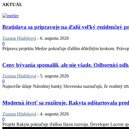
AKTUÁL
Bratislava sa pripravuje na ďalší veľký rezidenčný pr
Zuzana Hlašeková
-
6. augusta 2026
0
Príprava projektu Medze pokračuje ďalším dôležitým krokom. Právopla
Ceny bývania spomalili, ale nie všade. Odborníci odha
Zuzana Hlašeková
-
5. augusta 2026
0
Najnovšie údaje Národnej banky Slovenska naznačujú, že realitný trh v
Moderná štvrť sa rozširuje. Rakyta odštartovala pred
Zuzana Hlašeková
-
4. augusta 2026
0
Projekt Rakyta pokračuje ďalšou fázou rozvoja. Developer Lucron spu