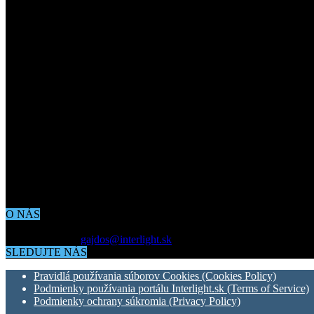
O NÁS
Aktuálne dianie vo svete architektúry, dizajnu, technológií či bývania
Kontaktujte nás:
gajdos@interlight.sk
SLEDUJTE NÁS
Pravidlá používania súborov Cookies (Cookies Policy)
Podmienky používania portálu Interlight.sk (Terms of Service)
Podmienky ochrany súkromia (Privacy Policy)