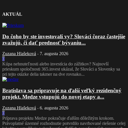
AKTUÁL
Do čoho by ste investovali vy? Slováci čoraz častejšie
zvažujú, či dať prednosť bývaniu...
Zuzana Hlašeková
-
7. augusta 2026
0
Kúpa nehnuteľnosti alebo investícia do zážitkov? Najnovší
prieskum spoločnosti 365.invest ukázal, že Slováci a Slovenky sa
pri tejto otázke delia takmer na dve rovnako...
Bratislava sa pripravuje na ďalší veľký rezidenčný
projekt. Medze vstupujú do novej etapy a...
Zuzana Hlašeková
-
6. augusta 2026
0
Príprava projektu Medze pokračuje ďalším dôležitým krokom.
Právoplatné územné rozhodnutie potvrdilo navrhované riešenie celej