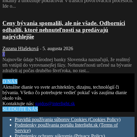
lokality a umožňuje pokračovať v ďalších povoľovacích procesoch.
Ide o...
Ceny bývania spomalili, ale nie všade. Odborníci
odhalili, ktoré nehnuteľnosti sa predávajú
najrýchlejšie
Zuzana Hlašeková
-
5. augusta 2026
0
Najnovšie údaje Národnej banky Slovenska naznačujú, že realitný
trh vstúpil do vyrovnanejšej fázy. Nehnuteľnosti určené na bývanie
zdraželi aj počas druhého štvrťroka, no rast...
O NÁS
Aktuálne dianie vo svete architektúry, dizajnu, technológií či
bývania. Všetko čo potrebujete vedieť pokiaľ vás zaujíma dianie
okolo vás.
Kontaktujte nás:
gajdos@interlight.sk
SLEDUJTE NÁS
Pravidlá používania súborov Cookies (Cookies Policy)
Podmienky používania portálu Interlight.sk (Terms of
Service)
Podmienky ochrany súkromia (Privacy Policy)