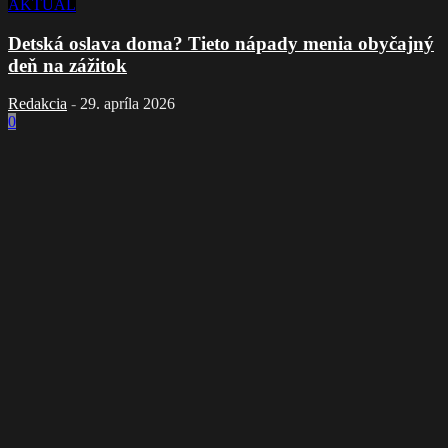
AKTUÁL
Detská oslava doma? Tieto nápady menia obyčajný
deň na zážitok
Redakcia
-
29. apríla 2026
0