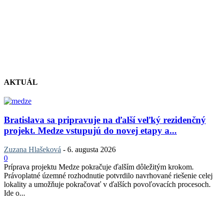
AKTUÁL
Bratislava sa pripravuje na ďalší veľký rezidenčný
projekt. Medze vstupujú do novej etapy a...
Zuzana Hlašeková
-
6. augusta 2026
0
Príprava projektu Medze pokračuje ďalším dôležitým krokom.
Právoplatné územné rozhodnutie potvrdilo navrhované riešenie celej
lokality a umožňuje pokračovať v ďalších povoľovacích procesoch.
Ide o...