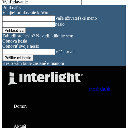
Vyhľadávanie
Prihlásiť sa
Vitajte! prihlásenie k účtu
Vaše užívateľské meno
heslo
Zabudli ste heslo? Nevadí, kliknite sem
Obnova hesla
Obnoviť svoje heslo
Váš e-mail
Heslo vám bude zaslané e-mailom
interlight.sk
Domov
Aktuál