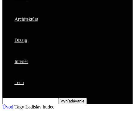
Architektúra
Dizajn
Interiér
Tech
Úvod
Tagy
Ladislav hudec
Štítok: ladislav hudec