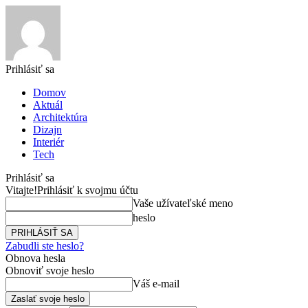
Prihlásiť sa
Domov
Aktuál
Architektúra
Dizajn
Interiér
Tech
Prihlásiť sa
Vitajte!
Prihlásiť k svojmu účtu
Vaše užívateľské meno
heslo
Zabudli ste heslo?
Obnova hesla
Obnoviť svoje heslo
Váš e-mail