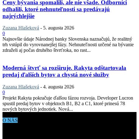
Ceny bývania spomalili, ale nie všade. Odborníci
odhalili, ktoré nehnuteľnosti sa predávajú
najrýchlejšie
Zuzana Hlašeková
-
5. augusta 2026
0
Najnovšie údaje Národnej banky Slovenska naznačujú, že realitný
trh vstúpil do vyrovnanejšej fázy. Nehnuteľnosti určené na bývanie
zdraželi aj počas druhého štvrťroka, no rast...
Moderná štvrť sa rozširuje. Rakyta odštartovala
predaj ďalších bytov a chystá nové služby
Zuzana Hlašeková
-
4. augusta 2026
0
Projekt Rakyta pokračuje ďalšou fázou rozvoja. Developer Lucron
spustil predaj bytov v objektoch B1, B2 a C1, ktoré prinesú 78
nových bytových jednotiek. Nová...
O NÁS
Aktuálne dianie vo svete architektúry, dizajnu, technológií či
bývania. Všetko čo potrebujete vedieť pokiaľ vás zaujíma dianie
okolo vás.