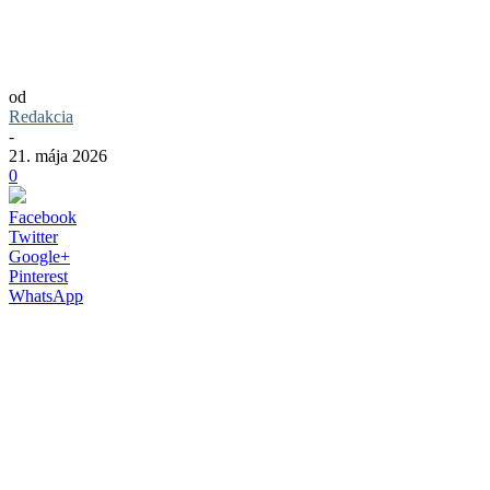
Jednoduchá, praktická a bez údržby. Táto
lavička sa hodí do každej záhrady
od
Redakcia
-
21. mája 2026
0
Facebook
Twitter
Google+
Pinterest
WhatsApp
Záhrada je miesto, kde si človek chce
oddýchnuť, posedieť s rodinou alebo len
na chvíľu vypnúť po dlhom dni. Práve
preto dokáže dobrá lavička spraviť oveľa
väčší rozdiel, než sa na prvý pohľad zdá.