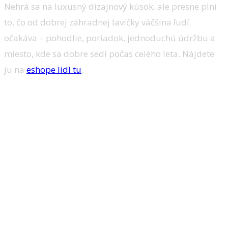
Nehrá sa na luxusný dizajnový kúsok, ale presne plní
to, čo od dobrej záhradnej lavičky väčšina ľudí
očakáva – pohodlie, poriadok, jednoduchú údržbu a
miesto, kde sa dobre sedí počas celého leta. Nájdete
ju na
eshope lidl tu
.