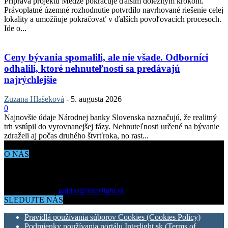
Príprava projektu Medze pokračuje ďalším dôležitým krokom.
Právoplatné územné rozhodnutie potvrdilo navrhované riešenie celej
lokality a umožňuje pokračovať v ďalších povoľovacích procesoch.
Ide o...
Ceny bývania spomalili, ale nie všade. Odborníci
odhalili, ktoré nehnuteľnosti sa predávajú
najrýchlejšie
Zuzana Hlašeková
-
5. augusta 2026
0
Najnovšie údaje Národnej banky Slovenska naznačujú, že realitný
trh vstúpil do vyrovnanejšej fázy. Nehnuteľnosti určené na bývanie
zdraželi aj počas druhého štvrťroka, no rast...
O NÁS
Aktuálne dianie vo svete architektúry, dizajnu, technológií či
bývania. Všetko čo potrebujete vedieť pokiaľ vás zaujíma dianie
okolo vás.
Kontaktujte nás:
gajdos@interlight.sk
SLEDUJTE NÁS
Pravidlá používania súborov Cookies (Cookies Policy)
Podmienky používania portálu Interlight.sk (Terms of