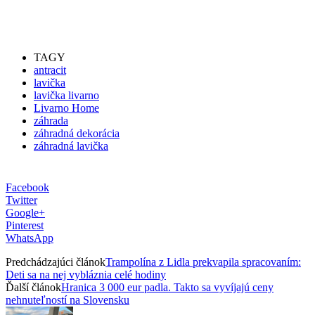
TAGY
antracit
lavička
lavička livarno
Livarno Home
záhrada
záhradná dekorácia
záhradná lavička
Facebook
Twitter
Google+
Pinterest
WhatsApp
Predchádzajúci článok
Trampolína z Lidla prekvapila spracovaním:
Deti sa na nej vybláznia celé hodiny
Ďalší článok
Hranica 3 000 eur padla. Takto sa vyvíjajú ceny
nehnuteľností na Slovensku