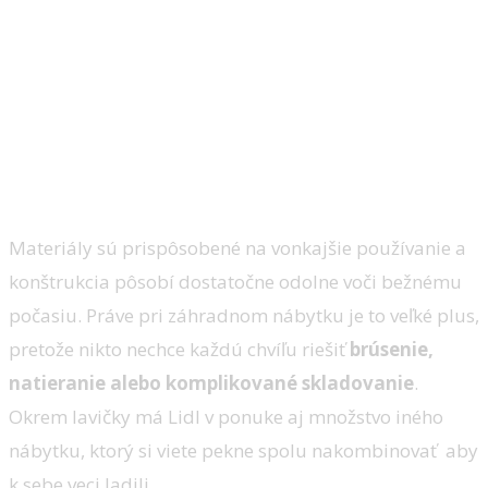
Materiály sú prispôsobené na vonkajšie používanie a
konštrukcia pôsobí dostatočne odolne voči bežnému
počasiu. Práve pri záhradnom nábytku je to veľké plus,
pretože nikto nechce každú chvíľu riešiť
brúsenie,
natieranie alebo komplikované skladovanie
.
Okrem lavičky má Lidl v ponuke aj množstvo iného
nábytku, ktorý si viete pekne spolu nakombinovať aby
k sebe veci ladili.