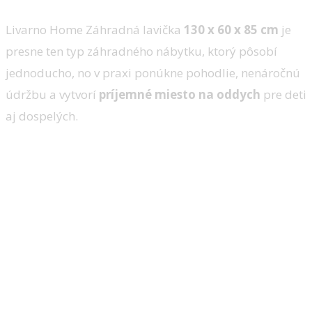
Livarno Home Záhradná lavička
130 x 60 x 85 cm
je
presne ten typ záhradného nábytku, ktorý pôsobí
jednoducho, no v praxi ponúkne pohodlie, nenáročnú
údržbu a vytvorí
príjemné miesto na oddych
pre deti
aj dospelých.