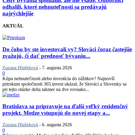
Ceny bývania spomalili, ale nie všade. Odborníci
odhalili, ktoré nehnuteľnosti sa predávajú
najrýchlejšie
AKTUÁL
Do čoho by ste investovali vy? Slováci čoraz častejšie
zvažujú, či dať prednosť bývaniu...
Zuzana Hlašeková
-
7. augusta 2026
0
Kúpa nehnuteľnosti alebo investícia do zážitkov? Najnovší
prieskum spoločnosti 365.invest ukázal, že Slováci a Slovenky sa
pri tejto otázke delia takmer na dve rovnako...
Bratislava sa pripravuje na ďalší veľký rezidenčný
projekt. Medze vstupujú do novej etapy a...
Zuzana Hlašeková
-
6. augusta 2026
0