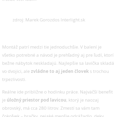
zdroj: Marek Gorozdos Interlight.sk
Montáž
Montáž patrí medzi tie jednoduchšie. V balení je
všetko potrebné a návod je prehľadný aj pre ľudí, ktorí
bežne nábytok neskladajú. Najlepšie sa lavička skladá
vo dvojici, ale
zvládne to aj jeden človek
s trochou
trpezlivosti.
Reálne ide približne o hodinku práce. Najväčší benefit
je
úložný priestor pod lavicou
, ktorý je naozaj
obrovský, má cca 280 litrov. Zmestí sa vám tam
čokoľvek – hračky, nejaké menšie odrážadlo, deky