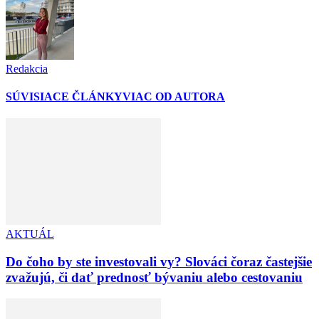
Redakcia
SÚVISIACE ČLÁNKY
VIAC OD AUTORA
AKTUÁL
Do čoho by ste investovali vy? Slováci čoraz častejšie
zvažujú, či dať prednosť bývaniu alebo cestovaniu