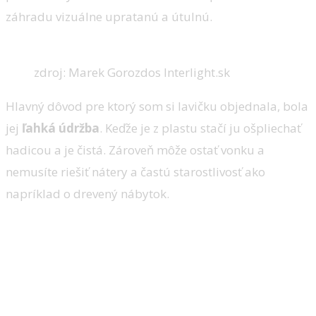
záhradu vizuálne upratanú a útulnú.
zdroj: Marek Gorozdos Interlight.sk
Hlavný dôvod pre ktorý som si lavičku objednala, bola
jej
ľahká údržba
. Keďže je z plastu stačí ju ošpliechať
hadicou a je čistá. Zároveň môže ostať vonku a
nemusíte riešiť nátery a častú starostlivosť ako
napríklad o drevený nábytok.