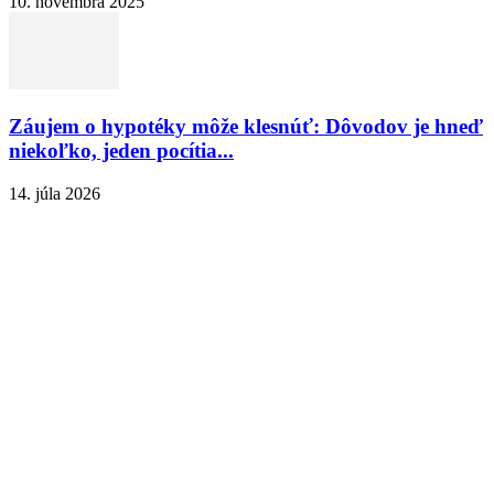
10. novembra 2025
Záujem o hypotéky môže klesnúť: Dôvodov je hneď
niekoľko, jeden pocítia...
14. júla 2026