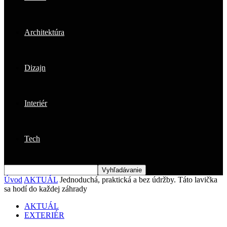
Architektúra
Dizajn
Interiér
Tech
Úvod
AKTUÁL
Jednoduchá, praktická a bez údržby. Táto lavička
sa hodí do každej záhrady
AKTUÁL
EXTERIÉR