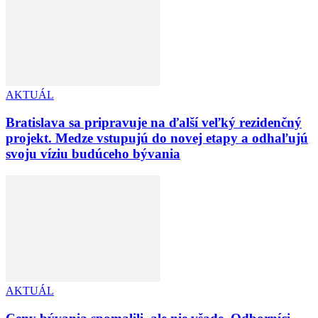
AKTUÁL
Bratislava sa pripravuje na ďalší veľký rezidenčný
projekt. Medze vstupujú do novej etapy a odhaľujú
svoju víziu budúceho bývania
AKTUÁL