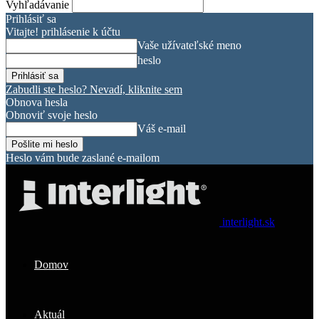
Vyhľadávanie
Prihlásiť sa
Vitajte! prihlásenie k účtu
Vaše užívateľské meno
heslo
Zabudli ste heslo? Nevadí, kliknite sem
Obnova hesla
Obnoviť svoje heslo
Váš e-mail
Heslo vám bude zaslané e-mailom
interlight.sk
Domov
Aktuál