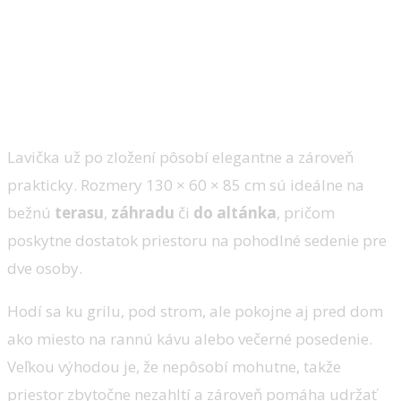
Ľahká údržba
Lavička už po zložení pôsobí elegantne a zároveň
prakticky. Rozmery 130 × 60 × 85 cm sú ideálne na
bežnú
terasu
,
záhradu
či
do altánka
, pričom
poskytne dostatok priestoru na pohodlné sedenie pre
dve osoby.
Hodí sa ku grilu, pod strom, ale pokojne aj pred dom
ako miesto na rannú kávu alebo večerné posedenie.
Veľkou výhodou je, že nepôsobí mohutne, takže
priestor zbytočne nezahltí a zároveň pomáha udržať