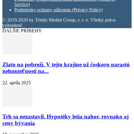
Service)
Podmienky ochrany súkromia (Privacy Policy)
© 2019-2020 by Trinity Medial Group, s. r. o. Všetky práva
vyhradené
ĎALŠIE PRÍBEHY
Zlato na pobreží. V tejto krajine už čoskoro narastú
nehnuteľnosti na...
22. apríla 2025
Trh sa nezastavil. Hypotéky letia nahor, rovnako aj
ceny bývania