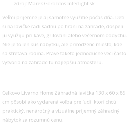
zdroj: Marek Gorozdos Interlight.sk
Veľmi príjemné je aj samotné využitie počas dňa. Deti
si na lavičke radi sadnú po hraní na záhrade, dospelí
ju využijú pri káve, grilovaní alebo večernom oddychu.
Nie je to len kus nábytku, ale prirodzené miesto, kde
sa stretáva rodina. Práve takéto jednoduché veci často
vytvoria na záhrade tú najlepšiu atmosféru.
Voľba rozumu
Celkovo Livarno Home Záhradná lavička 130 x 60 x 85
cm pôsobí ako vydarená voľba pre ľudí, ktorí chcú
praktický, nenáročný a vizuálne príjemný záhradný
nábytok za rozumnú cenu.