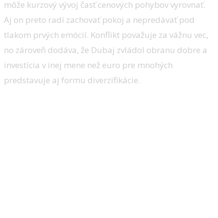
môže kurzový vývoj časť cenových pohybov vyrovnať.
Aj on preto radí zachovať pokoj a nepredávať pod
tlakom prvých emócií. Konflikt považuje za vážnu vec,
no zároveň dodáva, že Dubaj zvládol obranu dobre a
investícia v inej mene než euro pre mnohých
predstavuje aj formu diverzifikácie.