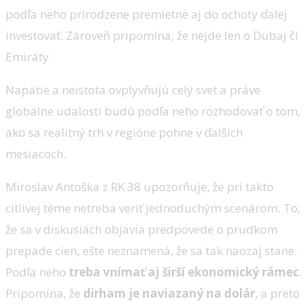
podľa neho prirodzene premietne aj do ochoty ďalej
investovať. Zároveň pripomína, že nejde len o Dubaj či
Emiráty.
Napätie a neistota ovplyvňujú celý svet a práve
globálne udalosti budú podľa neho rozhodovať o tom,
ako sa realitný trh v regióne pohne v ďalších
mesiacoch.
Miroslav Antoška z RK 38 upozorňuje, že pri takto
citlivej téme netreba veriť jednoduchým scenárom. To,
že sa v diskusiách objavia predpovede o prudkom
prepade cien, ešte neznamená, že sa tak naozaj stane.
Podľa neho
treba vnímať aj širší ekonomický rámec
.
Pripomína, že
dirham je naviazaný na dolár
, a preto