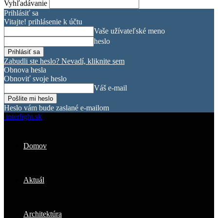
Vyhľadávanie
Prihlásiť sa
Vitajte! prihlásenie k účtu
Vaše užívateľské meno
heslo
Zabudli ste heslo? Nevadí, kliknite sem
Obnova hesla
Obnoviť svoje heslo
Váš e-mail
Heslo vám bude zaslané e-mailom
interlight.sk
Domov
Aktuál
Architektúra