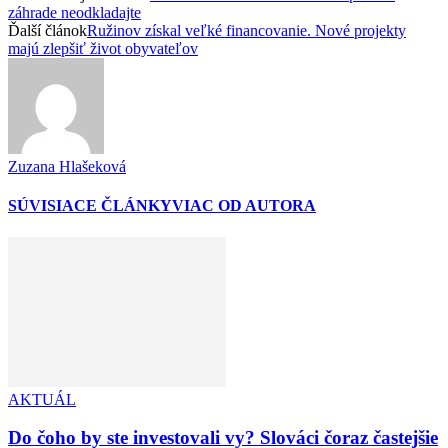
záhrade neodkladajte
Ďalší článok
Ružinov získal veľké financovanie. Nové projekty
majú zlepšiť život obyvateľov
Zuzana Hlašeková
SÚVISIACE ČLÁNKY
VIAC OD AUTORA
AKTUÁL
Do čoho by ste investovali vy? Slováci čoraz častejšie