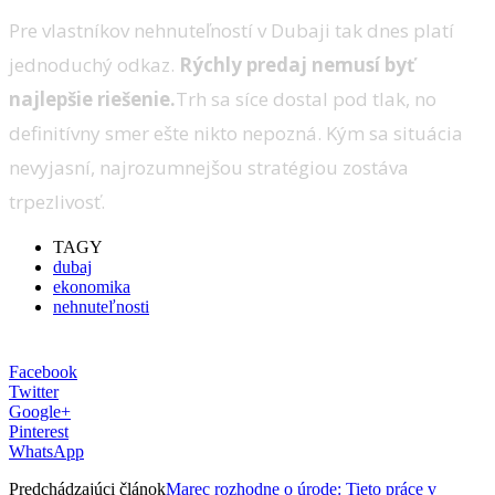
Pre vlastníkov nehnuteľností v Dubaji tak dnes platí
jednoduchý odkaz.
Rýchly predaj nemusí byť
najlepšie riešenie.
Trh sa síce dostal pod tlak, no
definitívny smer ešte nikto nepozná. Kým sa situácia
nevyjasní, najrozumnejšou stratégiou zostáva
trpezlivosť.
TAGY
dubaj
ekonomika
nehnuteľnosti
Facebook
Twitter
Google+
Pinterest
WhatsApp
Predchádzajúci článok
Marec rozhodne o úrode: Tieto práce v