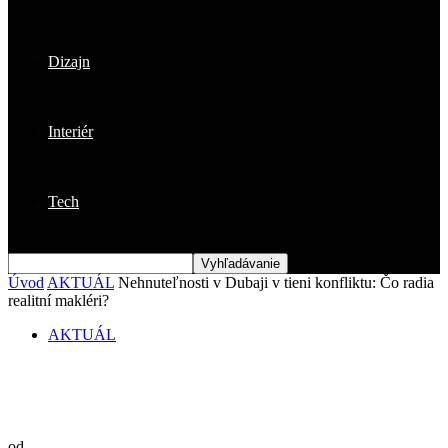
Dizajn
Interiér
Tech
Úvod
AKTUÁL
Nehnuteľnosti v Dubaji v tieni konfliktu: Čo radia
realitní makléri?
AKTUÁL
Nehnuteľnosti v Dubaji v tieni konfliktu:
Čo radia realitní makléri?
od