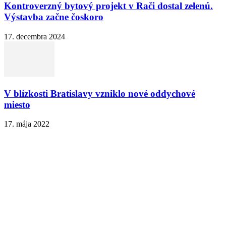
Kontroverzný bytový projekt v Rači dostal zelenú.
Výstavba začne čoskoro
17. decembra 2024
V blízkosti Bratislavy vzniklo nové oddychové
miesto
17. mája 2022