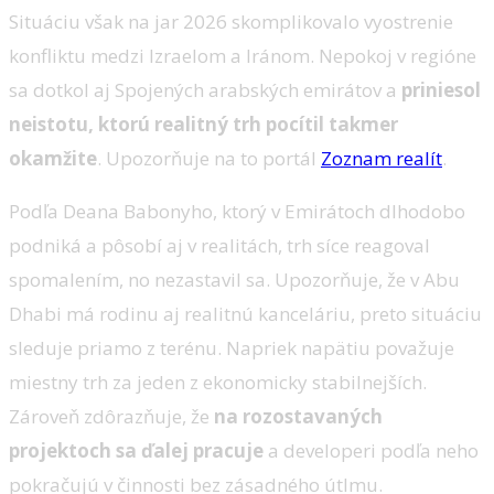
Situáciu však na jar 2026 skomplikovalo vyostrenie
konfliktu medzi Izraelom a Iránom. Nepokoj v regióne
sa dotkol aj Spojených arabských emirátov a
priniesol
neistotu, ktorú realitný trh pocítil takmer
okamžite
. Upozorňuje na to portál
Zoznam realít
.
Podľa Deana Babonyho, ktorý v Emirátoch dlhodobo
podniká a pôsobí aj v realitách, trh síce reagoval
spomalením, no nezastavil sa. Upozorňuje, že v Abu
Dhabi má rodinu aj realitnú kanceláriu, preto situáciu
sleduje priamo z terénu. Napriek napätiu považuje
miestny trh za jeden z ekonomicky stabilnejších.
Zároveň zdôrazňuje, že
na rozostavaných
projektoch sa ďalej pracuje
a developeri podľa neho
pokračujú v činnosti bez zásadného útlmu.