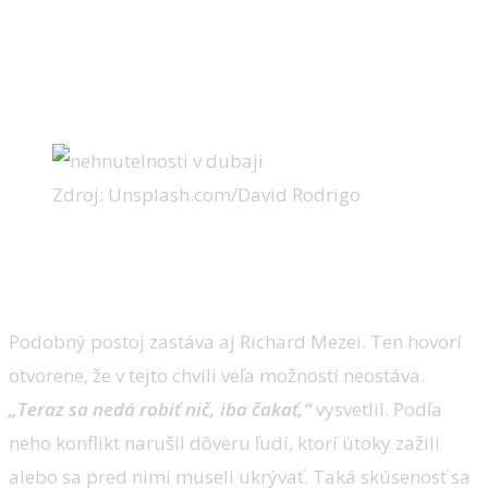
Zdroj: Unsplash.com/David Rodrigo
Trh spomalil, no panika by bola
chyba
Podobný postoj zastáva aj Richard Mezei. Ten hovorí
otvorene, že v tejto chvíli veľa možností neostáva.
„Teraz sa nedá robiť nič, iba čakať,“
vysvetlil. Podľa
neho konflikt narušil dôveru ľudí, ktorí útoky zažili
alebo sa pred nimi museli ukrývať. Taká skúsenosť sa