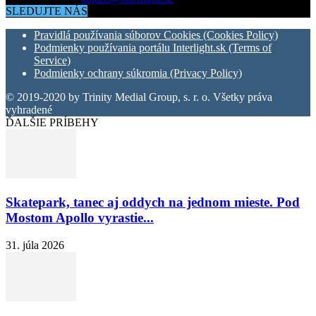
SLEDUJTE NÁS
Pravidlá používania súborov Cookies (Cookies Policy)
Podmienky používania portálu Interlight.sk (Terms of
Service)
Podmienky ochrany súkromia (Privacy Policy)
© 2019-2020 by Trinity Medial Group, s. r. o. Všetky práva
vyhradené
ĎALŠIE PRÍBEHY
Skatepark, tanec aj oddych na jednom mieste. Pod
Mostom Apollo vyrastie...
31. júla 2026