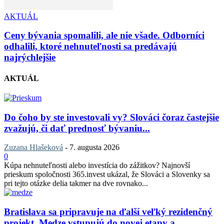
AKTUÁL
Ceny bývania spomalili, ale nie všade. Odborníci
odhalili, ktoré nehnuteľnosti sa predávajú
najrýchlejšie
AKTUÁL
Do čoho by ste investovali vy? Slováci čoraz častejšie
zvažujú, či dať prednosť bývaniu...
Zuzana Hlašeková
-
7. augusta 2026
0
Kúpa nehnuteľnosti alebo investícia do zážitkov? Najnovší
prieskum spoločnosti 365.invest ukázal, že Slováci a Slovenky sa
pri tejto otázke delia takmer na dve rovnako...
Bratislava sa pripravuje na ďalší veľký rezidenčný
projekt. Medze vstupujú do novej etapy a...