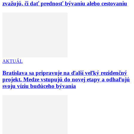
zvažujú, či dať prednosť bývaniu alebo cestovaniu
AKTUÁL
Bratislava sa pripravuje na ďalší veľký rezidenčný
projekt. Medze vstupujú do novej etapy a odhaľujú
svoju víziu budúceho bývania