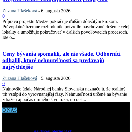
Zuzana Hlašeková
-
6. augusta 2026
0
Príprava projektu Medze pokračuje ďalším dôležitým krokom.
Právoplatné územné rozhodnutie potvrdilo navrhované riešenie celej
lokality a umožňuje pokračovať v ďalších povoľovacích procesoch.
Ide o...
Ceny bývania spomalili, ale nie všade. Odborníci
odhalili, ktoré nehnuteľnosti sa predávajú
najrýchlejšie
Zuzana Hlašeková
-
5. augusta 2026
0
Najnovšie údaje Národnej banky Slovenska naznačujú, že realitný
trh vstúpil do vyrovnanejšej fázy. Nehnuteľnosti určené na bývanie
zdraželi aj počas druhého štvrťroka, no rast...
O NÁS
Aktuálne dianie vo svete architektúry, dizajnu, technológií či
bývania. Všetko čo potrebujete vedieť pokiaľ vás zaujíma dianie
okolo vás.
Kontaktujte nás:
gajdos@interlight.sk