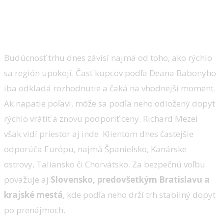
Budúcnosť trhu dnes závisí najmä od toho, ako rýchlo
sa región upokojí. Časť kupcov podľa Deana Babonyho
iba odkladá rozhodnutie a čaká na vhodnejší moment.
Ak napätie poľaví, môže sa podľa neho odložený dopyt
rýchlo vrátiť a znovu podporiť ceny. Richard Mezei
však vidí priestor aj inde. Klientom dnes častejšie
odporúča Európu, najmä Španielsko, Kanárske
ostrovy, Taliansko či Chorvátsko. Za bezpečnú voľbu
považuje aj
Slovensko, predovšetkým Bratislavu a
krajské mestá
, kde podľa neho drží trh stabilný dopyt
po prenájmoch.