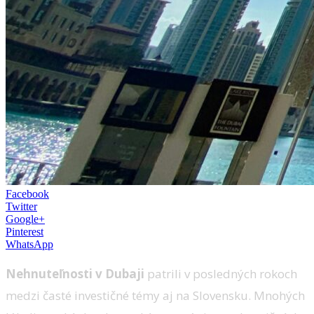
Facebook
Twitter
Google+
Pinterest
WhatsApp
Nehnuteľnosti v Dubaji
patrili v posledných rokoch
medzi časté investičné témy aj na Slovensku. Mnohých