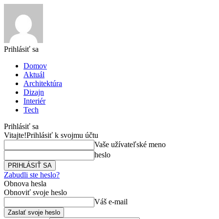
Prihlásiť sa
Domov
Aktuál
Architektúra
Dizajn
Interiér
Tech
Prihlásiť sa
Vitajte!
Prihlásiť k svojmu účtu
Vaše užívateľské meno
heslo
Zabudli ste heslo?
Obnova hesla
Obnoviť svoje heslo
Váš e-mail