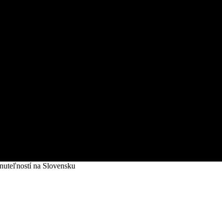
hnuteľností na Slovensku
ú ceny nehnuteľností na Slovensku