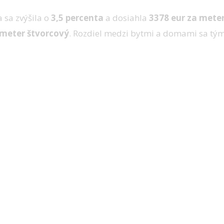
 sa zvýšila o
3,5 percenta
a dosiahla
3378 eur za mete
 meter štvorcový
. Rozdiel medzi bytmi a domami sa tým 