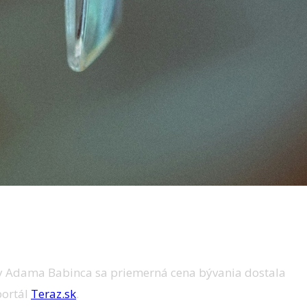
ky Adama Babinca sa priemerná cena bývania dostala
portál
Teraz.sk
.