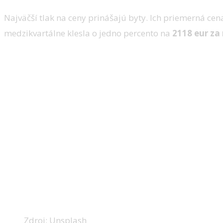
Najväčší tlak na ceny prinášajú byty. Ich priemerná cena
medzikvartálne klesla o jedno percento na
2118 eur za
Zdroj: Unsplash