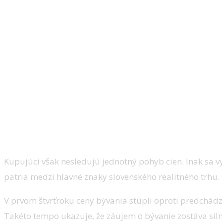
Kupujúci však nesledujú jednotný pohyb cien. Inak sa vy
patria medzi hlavné znaky slovenského realitného trhu.
V prvom štvrťroku ceny bývania stúpli oproti predchá
Takéto tempo ukazuje, že záujem o bývanie zostáva sil