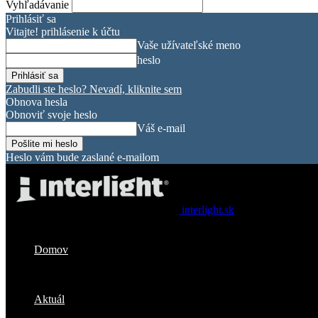
Vyhľadávanie
Prihlásiť sa
Vitajte! prihlásenie k účtu
Vaše užívateľské meno
heslo
Zabudli ste heslo? Nevadí, kliknite sem
Obnova hesla
Obnoviť svoje heslo
Váš e-mail
Heslo vám bude zaslané e-mailom
interlight.sk
Domov
Aktuál