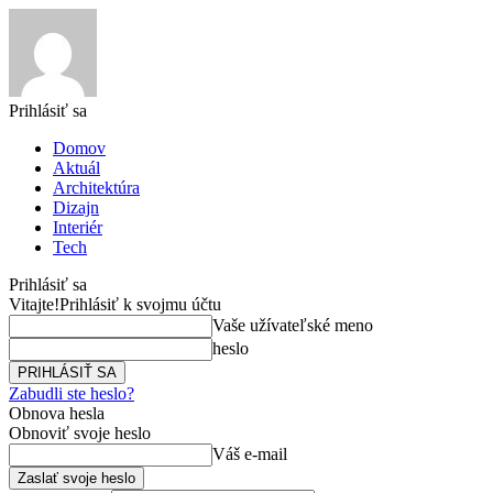
Prihlásiť sa
Domov
Aktuál
Architektúra
Dizajn
Interiér
Tech
Prihlásiť sa
Vitajte!
Prihlásiť k svojmu účtu
Vaše užívateľské meno
heslo
Zabudli ste heslo?
Obnova hesla
Obnoviť svoje heslo
Váš e-mail