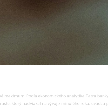
rické maximum. Podľa ekonomického analytika Tatra ban
 raste, ktorý nadviazal na vývoj z minulého roka, uvádza 