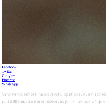
Facebook
Twitter
Google+
Pinterest
WhatsApp
Ceny nehnuteľností na Slovensku opäť posunuli histo
nad
3000 eur za meter štvorcový
. Trh tak pokračuje v