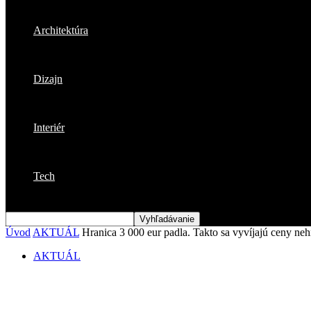
Architektúra
Dizajn
Interiér
Tech
Úvod
AKTUÁL
Hranica 3 000 eur padla. Takto sa vyvíjajú ceny ne
AKTUÁL
Hranica 3 000 eur padla. Takto sa vyvíjaj