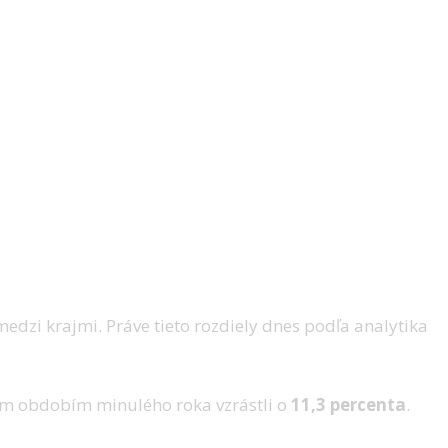
medzi krajmi. Práve tieto rozdiely dnes podľa analytika
ým obdobím minulého roka vzrástli o
11,3 percenta
.