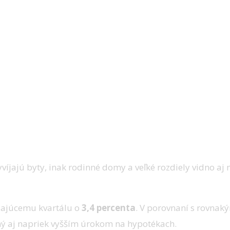
víjajú byty, inak rodinné domy a veľké rozdiely vidno aj 
dzajúcemu kvartálu o
3,4 percenta
. V porovnaní s rovnak
ný aj napriek vyšším úrokom na hypotékach.