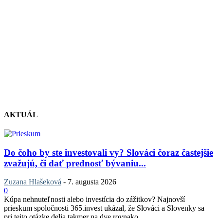
AKTUÁL
Do čoho by ste investovali vy? Slováci čoraz častejšie
zvažujú, či dať prednosť bývaniu...
Zuzana Hlašeková
-
7. augusta 2026
0
Kúpa nehnuteľnosti alebo investícia do zážitkov? Najnovší
prieskum spoločnosti 365.invest ukázal, že Slováci a Slovenky sa
pri tejto otázke delia takmer na dve rovnako...