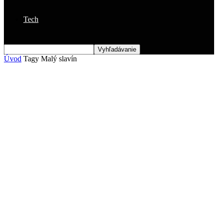
Tech
Úvod
Tagy
Malý slavín
Štítok: malý slavín