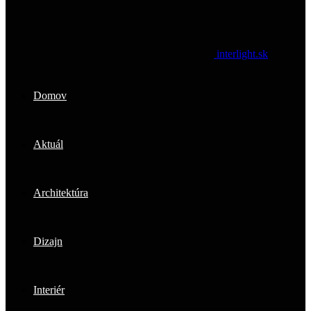
interlight.sk
Domov
Aktuál
Architektúra
Dizajn
Interiér