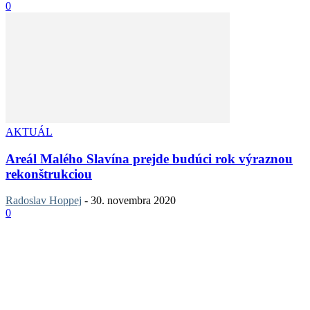
0
AKTUÁL
Areál Malého Slavína prejde budúci rok výraznou
rekonštrukciou
Radoslav Hoppej
-
30. novembra 2020
0