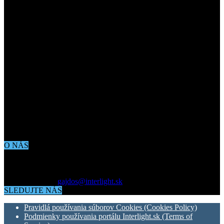
O NÁS
Aktuálne dianie vo svete architektúry, dizajnu, technológií či
bývania. Všetko čo potrebujete vedieť pokiaľ vás zaujíma dianie
okolo vás.
Kontaktujte nás:
gajdos@interlight.sk
SLEDUJTE NÁS
Pravidlá používania súborov Cookies (Cookies Policy)
Podmienky používania portálu Interlight.sk (Terms of