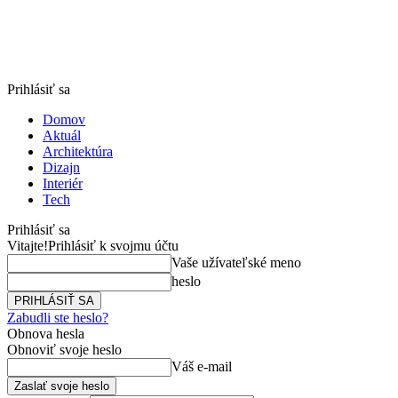
Prihlásiť sa
Domov
Aktuál
Architektúra
Dizajn
Interiér
Tech
Prihlásiť sa
Vitajte!
Prihlásiť k svojmu účtu
Vaše užívateľské meno
heslo
Zabudli ste heslo?
Obnova hesla
Obnoviť svoje heslo
Váš e-mail