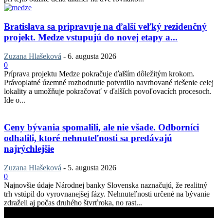
Bratislava sa pripravuje na ďalší veľký rezidenčný
projekt. Medze vstupujú do novej etapy a...
Zuzana Hlašeková
-
6. augusta 2026
0
Príprava projektu Medze pokračuje ďalším dôležitým krokom.
Právoplatné územné rozhodnutie potvrdilo navrhované riešenie celej
lokality a umožňuje pokračovať v ďalších povoľovacích procesoch.
Ide o...
Ceny bývania spomalili, ale nie všade. Odborníci
odhalili, ktoré nehnuteľnosti sa predávajú
najrýchlejšie
Zuzana Hlašeková
-
5. augusta 2026
0
Najnovšie údaje Národnej banky Slovenska naznačujú, že realitný
trh vstúpil do vyrovnanejšej fázy. Nehnuteľnosti určené na bývanie
zdraželi aj počas druhého štvrťroka, no rast...