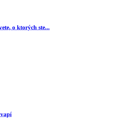
te, o ktorých ste...
kvapí