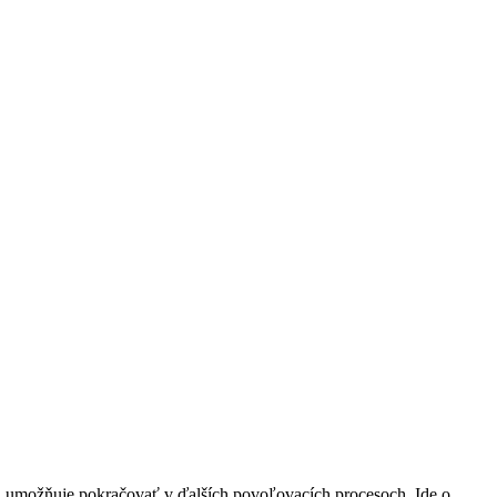
a umožňuje pokračovať v ďalších povoľovacích procesoch. Ide o...