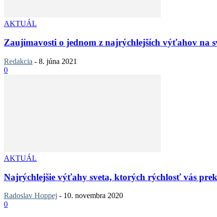
AKTUÁL
Zaujímavosti o jednom z najrýchlejších výťahov na sve
Redakcia
-
8. júna 2021
0
AKTUÁL
Najrýchlejšie výťahy sveta, ktorých rýchlosť vás pre
Radoslav Hoppej
-
10. novembra 2020
0