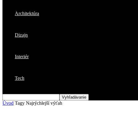
Architektúra
Dizajn
Interiér
Tech
Úvod
Tagy
Najrýchlejší výťah
Štítok: najrýchlejší výťah