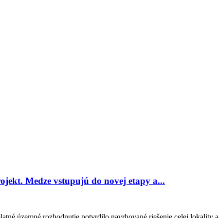
ojekt. Medze vstupujú do novej etapy a...
tné územné rozhodnutie potvrdilo navrhované riešenie celej lokality 