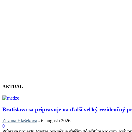
AKTUÁL
Bratislava sa pripravuje na ďalší veľký rezidenčný pr
Zuzana Hlašeková
-
6. augusta 2026
0
Príprava projektu Medze pokračuje ďalším dôležitým krokom. Právopla