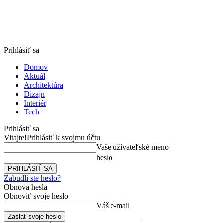
Prihlásiť sa
Domov
Aktuál
Architektúra
Dizajn
Interiér
Tech
Prihlásiť sa
Vitajte!
Prihlásiť k svojmu účtu
Vaše užívateľské meno
heslo
Zabudli ste heslo?
Obnova hesla
Obnoviť svoje heslo
Váš e-mail