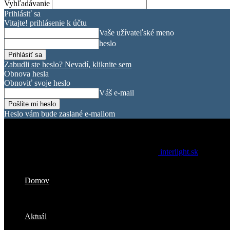
Vyhľadávanie
Prihlásiť sa
Vitajte! prihlásenie k účtu
Vaše užívateľské meno
heslo
Zabudli ste heslo? Nevadí, kliknite sem
Obnova hesla
Obnoviť svoje heslo
Váš e-mail
Heslo vám bude zaslané e-mailom
interlight.sk
Domov
Aktuál