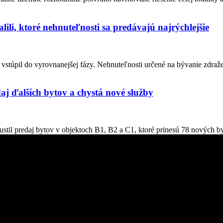
lili, ktoré nehnuteľnosti sa predávajú najrýchlejšie
stúpil do vyrovnanejšej fázy. Nehnuteľnosti určené na bývanie zdraželi
aj ďalších bytov a chystá nové služby
stil predaj bytov v objektoch B1, B2 a C1, ktoré prinesú 78 nových by