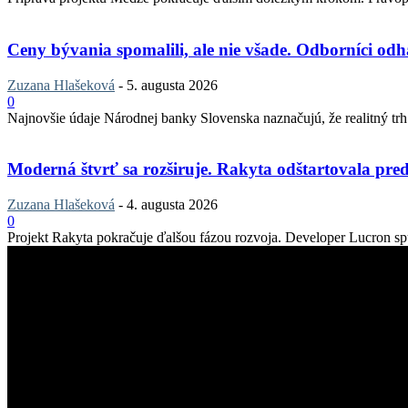
Ceny bývania spomalili, ale nie všade. Odborníci odha
Zuzana Hlašeková
-
5. augusta 2026
0
Najnovšie údaje Národnej banky Slovenska naznačujú, že realitný trh v
Moderná štvrť sa rozširuje. Rakyta odštartovala pred
Zuzana Hlašeková
-
4. augusta 2026
0
Projekt Rakyta pokračuje ďalšou fázou rozvoja. Developer Lucron spu