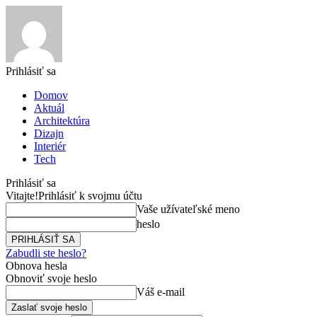
Prihlásiť sa
Domov
Aktuál
Architektúra
Dizajn
Interiér
Tech
Prihlásiť sa
Vitajte!
Prihlásiť k svojmu účtu
Vaše užívateľské meno
heslo
Zabudli ste heslo?
Obnova hesla
Obnoviť svoje heslo
Váš e-mail