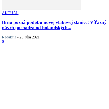
AKTUÁL
Brno pozná podobu novej vlakovej stanice! Víťazný
návrh pochádza od holandských...
Redakcia
-
23. júla 2021
0