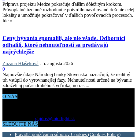
Príprava projektu Medze pokračuje ďalším dôležitým krokom.
Právoplatné územné rozhodnutie potvrdilo navrhované riešenie celej
lokality a umožňuje pokračovať v ďalších povoľovacích procesoch.
Ide o...
Ceny bývania spomalili, ale nie všade. Odborníci
odhalili, ktoré nehnuteľnosti sa predávajú
najrýchlejšie
Zuzana Hlašeková
-
5. augusta 2026
0
Najnovšie údaje Národnej banky Slovenska naznačujú, že realitný
trh vstúpil do vyrovnanejšej fázy. Nehnuteľnosti určené na bývanie
zdraželi aj počas druhého štvrťroka, no rast...
O NÁS
Aktuálne dianie vo svete architektúry, dizajnu, technológií či
bývania. Všetko čo potrebujete vedieť pokiaľ vás zaujíma dianie
okolo vás.
Kontaktujte nás:
gajdos@interlight.sk
SLEDUJTE NÁS
Pravidlá používania súborov Cookies (Cookies Policy)