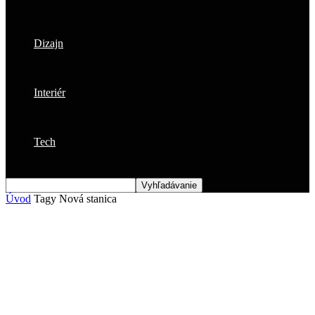
Dizajn
Interiér
Tech
Úvod
Tagy
Nová stanica
Štítok: nová stanica