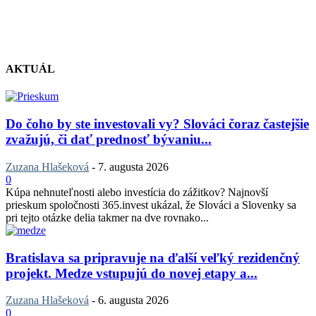
AKTUÁL
Do čoho by ste investovali vy? Slováci čoraz častejšie
zvažujú, či dať prednosť bývaniu...
Zuzana Hlašeková
-
7. augusta 2026
0
Kúpa nehnuteľnosti alebo investícia do zážitkov? Najnovší
prieskum spoločnosti 365.invest ukázal, že Slováci a Slovenky sa
pri tejto otázke delia takmer na dve rovnako...
Bratislava sa pripravuje na ďalší veľký rezidenčný
projekt. Medze vstupujú do novej etapy a...
Zuzana Hlašeková
-
6. augusta 2026
0