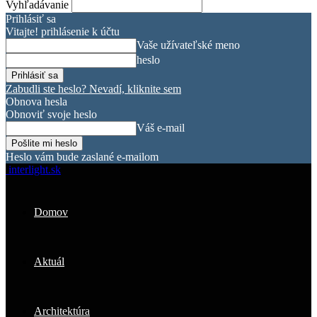
Vyhľadávanie
Prihlásiť sa
Vitajte! prihlásenie k účtu
Vaše užívateľské meno
heslo
Zabudli ste heslo? Nevadí, kliknite sem
Obnova hesla
Obnoviť svoje heslo
Váš e-mail
Heslo vám bude zaslané e-mailom
interlight.sk
Domov
Aktuál
Architektúra