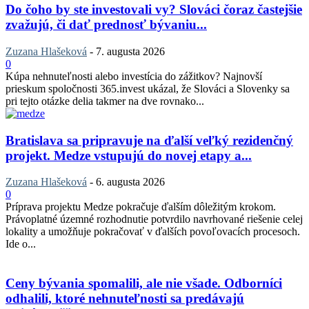
Do čoho by ste investovali vy? Slováci čoraz častejšie
zvažujú, či dať prednosť bývaniu...
Zuzana Hlašeková
-
7. augusta 2026
0
Kúpa nehnuteľnosti alebo investícia do zážitkov? Najnovší
prieskum spoločnosti 365.invest ukázal, že Slováci a Slovenky sa
pri tejto otázke delia takmer na dve rovnako...
Bratislava sa pripravuje na ďalší veľký rezidenčný
projekt. Medze vstupujú do novej etapy a...
Zuzana Hlašeková
-
6. augusta 2026
0
Príprava projektu Medze pokračuje ďalším dôležitým krokom.
Právoplatné územné rozhodnutie potvrdilo navrhované riešenie celej
lokality a umožňuje pokračovať v ďalších povoľovacích procesoch.
Ide o...
Ceny bývania spomalili, ale nie všade. Odborníci
odhalili, ktoré nehnuteľnosti sa predávajú