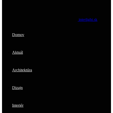
interlight.sk
Domov
Aktuál
Architektúra
Dizajn
Interiér