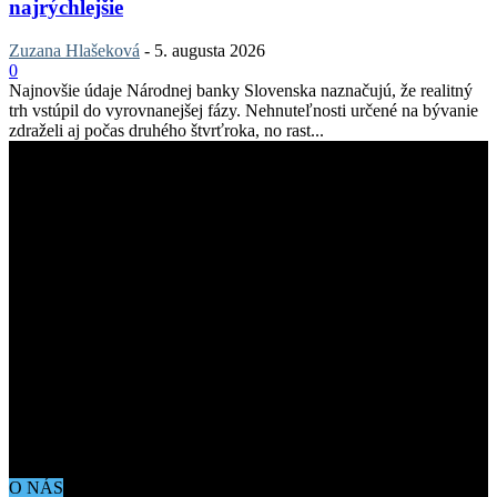
najrýchlejšie
Zuzana Hlašeková
-
5. augusta 2026
0
Najnovšie údaje Národnej banky Slovenska naznačujú, že realitný
trh vstúpil do vyrovnanejšej fázy. Nehnuteľnosti určené na bývanie
zdraželi aj počas druhého štvrťroka, no rast...
O NÁS