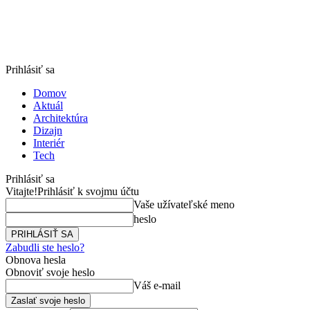
Prihlásiť sa
Domov
Aktuál
Architektúra
Dizajn
Interiér
Tech
Prihlásiť sa
Vitajte!
Prihlásiť k svojmu účtu
Vaše užívateľské meno
heslo
Zabudli ste heslo?
Obnova hesla
Obnoviť svoje heslo
Váš e-mail