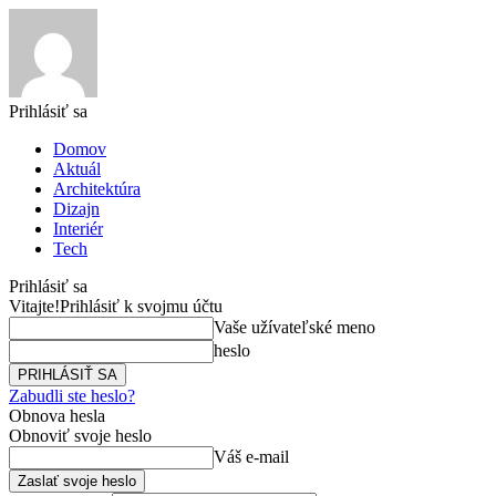
Prihlásiť sa
Domov
Aktuál
Architektúra
Dizajn
Interiér
Tech
Prihlásiť sa
Vitajte!
Prihlásiť k svojmu účtu
Vaše užívateľské meno
heslo
Zabudli ste heslo?
Obnova hesla
Obnoviť svoje heslo
Váš e-mail