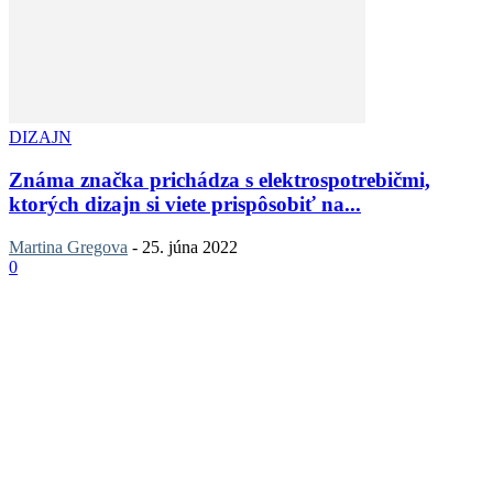
DIZAJN
Známa značka prichádza s elektrospotrebičmi,
ktorých dizajn si viete prispôsobiť na...
Martina Gregova
-
25. júna 2022
0