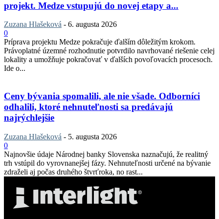
projekt. Medze vstupujú do novej etapy a...
Zuzana Hlašeková
-
6. augusta 2026
0
Príprava projektu Medze pokračuje ďalším dôležitým krokom.
Právoplatné územné rozhodnutie potvrdilo navrhované riešenie celej
lokality a umožňuje pokračovať v ďalších povoľovacích procesoch.
Ide o...
Ceny bývania spomalili, ale nie všade. Odborníci
odhalili, ktoré nehnuteľnosti sa predávajú
najrýchlejšie
Zuzana Hlašeková
-
5. augusta 2026
0
Najnovšie údaje Národnej banky Slovenska naznačujú, že realitný
trh vstúpil do vyrovnanejšej fázy. Nehnuteľnosti určené na bývanie
zdraželi aj počas druhého štvrťroka, no rast...