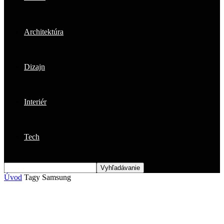
Architektúra
Dizajn
Interiér
Tech
Úvod
Tagy
Samsung
Štítok: samsung