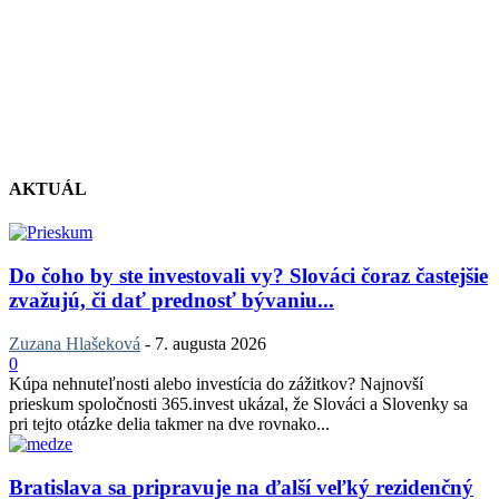
AKTUÁL
Do čoho by ste investovali vy? Slováci čoraz častejšie
zvažujú, či dať prednosť bývaniu...
Zuzana Hlašeková
-
7. augusta 2026
0
Kúpa nehnuteľnosti alebo investícia do zážitkov? Najnovší
prieskum spoločnosti 365.invest ukázal, že Slováci a Slovenky sa
pri tejto otázke delia takmer na dve rovnako...
Bratislava sa pripravuje na ďalší veľký rezidenčný