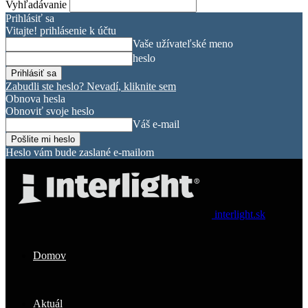
Vyhľadávanie
Prihlásiť sa
Vitajte! prihlásenie k účtu
Vaše užívateľské meno
heslo
Zabudli ste heslo? Nevadí, kliknite sem
Obnova hesla
Obnoviť svoje heslo
Váš e-mail
Heslo vám bude zaslané e-mailom
interlight.sk
Domov
Aktuál