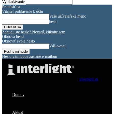
Vyhľadávanie
Prihlásiť sa
Vitajte! prihlásenie k účtu
Vaše užívateľské meno
heslo
Zabudli ste heslo? Nevadí, kliknite sem
Obnova hesla
Obnoviť svoje heslo
Váš e-mail
Heslo vám bude zaslané e-mailom
interlight.sk
Domov
Aktuál