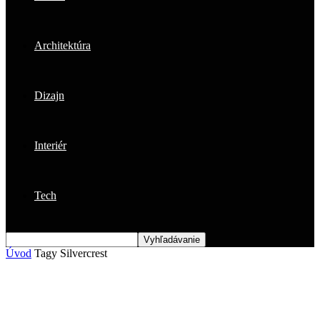
Architektúra
Dizajn
Interiér
Tech
Úvod
Tagy
Silvercrest
Štítok: Silvercrest