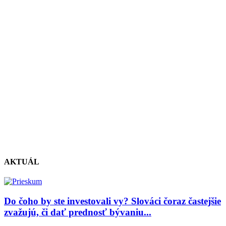
AKTUÁL
Do čoho by ste investovali vy? Slováci čoraz častejšie
zvažujú, či dať prednosť bývaniu...