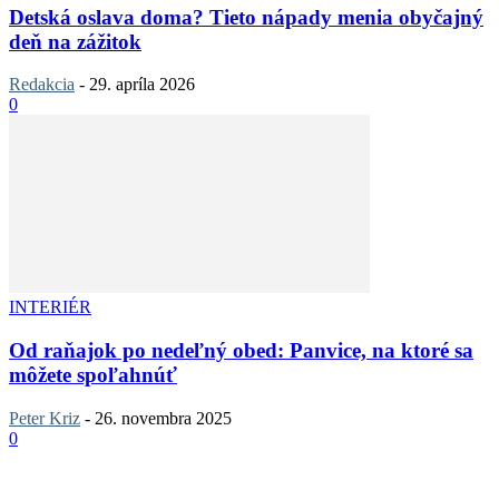
Detská oslava doma? Tieto nápady menia obyčajný
deň na zážitok
Redakcia
-
29. apríla 2026
0
INTERIÉR
Od raňajok po nedeľný obed: Panvice, na ktoré sa
môžete spoľahnúť
Peter Kriz
-
26. novembra 2025
0