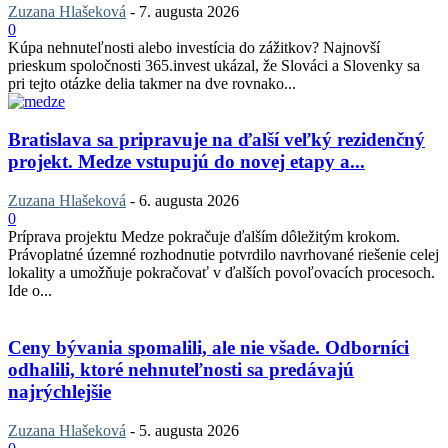
Zuzana Hlašeková
-
7. augusta 2026
0
Kúpa nehnuteľnosti alebo investícia do zážitkov? Najnovší
prieskum spoločnosti 365.invest ukázal, že Slováci a Slovenky sa
pri tejto otázke delia takmer na dve rovnako...
Bratislava sa pripravuje na ďalší veľký rezidenčný
projekt. Medze vstupujú do novej etapy a...
Zuzana Hlašeková
-
6. augusta 2026
0
Príprava projektu Medze pokračuje ďalším dôležitým krokom.
Právoplatné územné rozhodnutie potvrdilo navrhované riešenie celej
lokality a umožňuje pokračovať v ďalších povoľovacích procesoch.
Ide o...
Ceny bývania spomalili, ale nie všade. Odborníci
odhalili, ktoré nehnuteľnosti sa predávajú
najrýchlejšie
Zuzana Hlašeková
-
5. augusta 2026