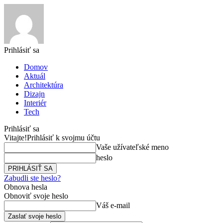
Prihlásiť sa
Domov
Aktuál
Architektúra
Dizajn
Interiér
Tech
Prihlásiť sa
Vitajte!
Prihlásiť k svojmu účtu
Vaše užívateľské meno
heslo
Zabudli ste heslo?
Obnova hesla
Obnoviť svoje heslo
Váš e-mail