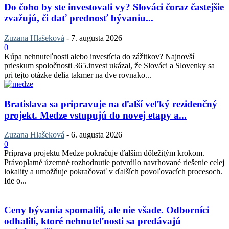
Do čoho by ste investovali vy? Slováci čoraz častejšie
zvažujú, či dať prednosť bývaniu...
Zuzana Hlašeková
-
7. augusta 2026
0
Kúpa nehnuteľnosti alebo investícia do zážitkov? Najnovší
prieskum spoločnosti 365.invest ukázal, že Slováci a Slovenky sa
pri tejto otázke delia takmer na dve rovnako...
Bratislava sa pripravuje na ďalší veľký rezidenčný
projekt. Medze vstupujú do novej etapy a...
Zuzana Hlašeková
-
6. augusta 2026
0
Príprava projektu Medze pokračuje ďalším dôležitým krokom.
Právoplatné územné rozhodnutie potvrdilo navrhované riešenie celej
lokality a umožňuje pokračovať v ďalších povoľovacích procesoch.
Ide o...
Ceny bývania spomalili, ale nie všade. Odborníci
odhalili, ktoré nehnuteľnosti sa predávajú