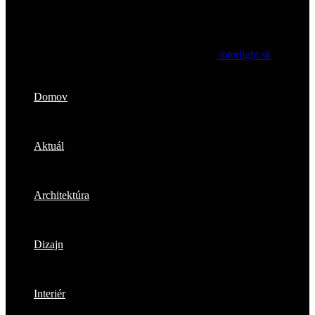
interlight.sk
Domov
Aktuál
Architektúra
Dizajn
Interiér