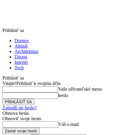
Prihlásiť sa
Domov
Aktuál
Architektúra
Dizajn
Interiér
Tech
Prihlásiť sa
Vitajte!
Prihlásiť k svojmu účtu
Vaše užívateľské meno
heslo
Zabudli ste heslo?
Obnova hesla
Obnoviť svoje heslo
Váš e-mail