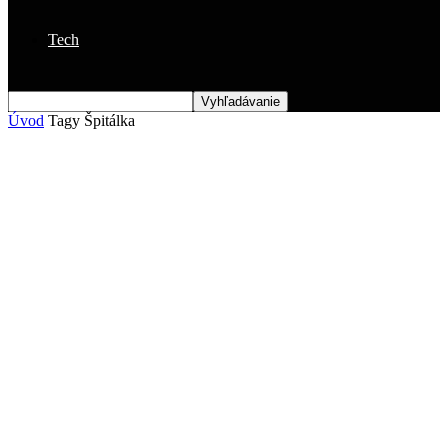
Tech
Úvod
Tagy
Špitálka
Štítok: Špitálka