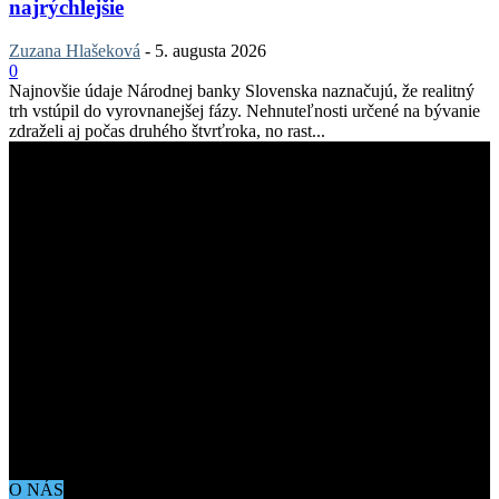
najrýchlejšie
Zuzana Hlašeková
-
5. augusta 2026
0
Najnovšie údaje Národnej banky Slovenska naznačujú, že realitný
trh vstúpil do vyrovnanejšej fázy. Nehnuteľnosti určené na bývanie
zdraželi aj počas druhého štvrťroka, no rast...
O NÁS