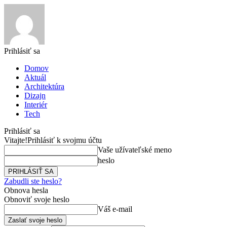
Prihlásiť sa
Domov
Aktuál
Architektúra
Dizajn
Interiér
Tech
Prihlásiť sa
Vitajte!
Prihlásiť k svojmu účtu
Vaše užívateľské meno
heslo
Zabudli ste heslo?
Obnova hesla
Obnoviť svoje heslo
Váš e-mail