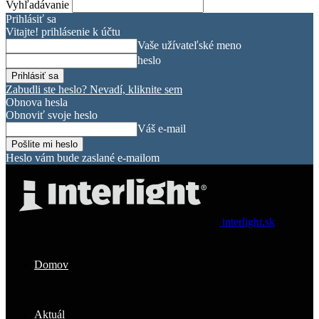
Vyhľadávanie
Prihlásiť sa
Vitajte! prihlásenie k účtu
Vaše užívateľské meno
heslo
Zabudli ste heslo? Nevadí, kliknite sem
Obnova hesla
Obnoviť svoje heslo
Váš e-mail
Heslo vám bude zaslané e-mailom
interlight.sk
Domov
Aktuál