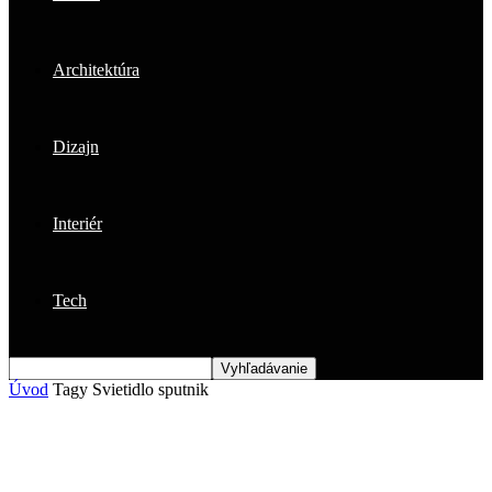
Architektúra
Dizajn
Interiér
Tech
Úvod
Tagy
Svietidlo sputnik
Štítok: svietidlo sputnik