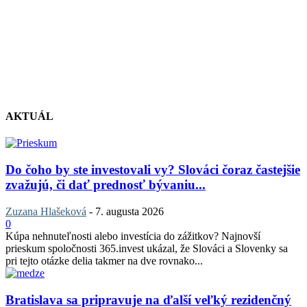
AKTUÁL
Do čoho by ste investovali vy? Slováci čoraz častejšie
zvažujú, či dať prednosť bývaniu...
Zuzana Hlašeková
-
7. augusta 2026
0
Kúpa nehnuteľnosti alebo investícia do zážitkov? Najnovší
prieskum spoločnosti 365.invest ukázal, že Slováci a Slovenky sa
pri tejto otázke delia takmer na dve rovnako...
Bratislava sa pripravuje na ďalší veľký rezidenčný