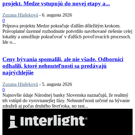
projekt. Medze vstupujú do novej etapy a...
Zuzana Hlašeková
-
6. augusta 2026
0
Príprava projektu Medze pokračuje ďalším dôležitým krokom.
Právoplatné územné rozhodnutie potvrdilo navrhované riešenie celej
lokality a umožňuje pokračovať v ďalších povoľovacích procesoch.
Ide o...
Ceny bývania spomalili, ale nie všade. Odborníci
odhalili, ktoré nehnuteľnosti sa predávajú
najrýchlejšie
Zuzana Hlašeková
-
5. augusta 2026
0
Najnovšie údaje Národnej banky Slovenska naznačujú, že realitný
trh vstúpil do vyrovnanejšej fázy. Nehnuteľnosti určené na bývanie
zdraželi aj počas druhého štvrťroka, no rast...