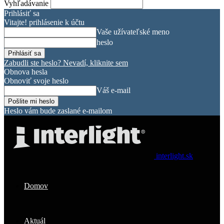
Vyhľadávanie
Prihlásiť sa
Vitajte! prihlásenie k účtu
Vaše užívateľské meno
heslo
Zabudli ste heslo? Nevadí, kliknite sem
Obnova hesla
Obnoviť svoje heslo
Váš e-mail
Heslo vám bude zaslané e-mailom
interlight.sk
Domov
Aktuál