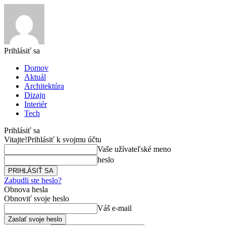
Prihlásiť sa
Domov
Aktuál
Architektúra
Dizajn
Interiér
Tech
Prihlásiť sa
Vitajte!
Prihlásiť k svojmu účtu
Vaše užívateľské meno
heslo
Zabudli ste heslo?
Obnova hesla
Obnoviť svoje heslo
Váš e-mail