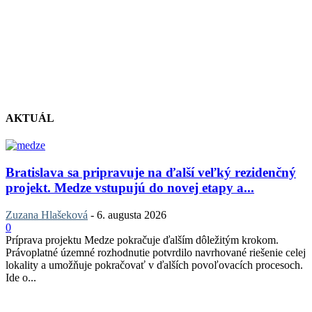
AKTUÁL
Bratislava sa pripravuje na ďalší veľký rezidenčný
projekt. Medze vstupujú do novej etapy a...
Zuzana Hlašeková
-
6. augusta 2026
0
Príprava projektu Medze pokračuje ďalším dôležitým krokom.
Právoplatné územné rozhodnutie potvrdilo navrhované riešenie celej
lokality a umožňuje pokračovať v ďalších povoľovacích procesoch.
Ide o...