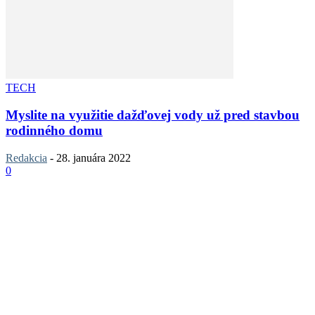
TECH
Myslite na využitie dažďovej vody už pred stavbou
rodinného domu
Redakcia
-
28. januára 2022
0