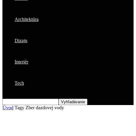
Architektúra
Dizajn
Interiér
Tech
Úvod
Tagy
Zber dazdovej vody
Štítok: zber dazdovej vody