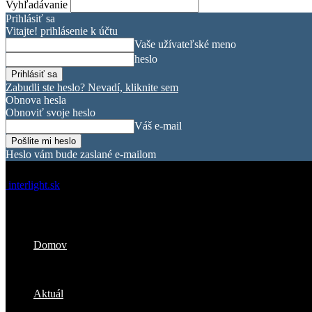
Vyhľadávanie
Prihlásiť sa
Vitajte! prihlásenie k účtu
Vaše užívateľské meno
heslo
Zabudli ste heslo? Nevadí, kliknite sem
Obnova hesla
Obnoviť svoje heslo
Váš e-mail
Heslo vám bude zaslané e-mailom
interlight.sk
Domov
Aktuál