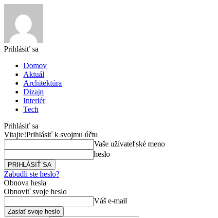
Prihlásiť sa
Domov
Aktuál
Architektúra
Dizajn
Interiér
Tech
Prihlásiť sa
Vitajte!
Prihlásiť k svojmu účtu
Vaše užívateľské meno
heslo
Zabudli ste heslo?
Obnova hesla
Obnoviť svoje heslo
Váš e-mail