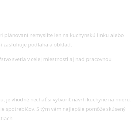
ri plánovaní nemyslite len na kuchynskú linku alebo
si zasluhuje podlaha a obklad.
tvo svetla v celej miestnosti aj nad pracovnou
u, je vhodné nechať si vytvoriť návrh kuchyne na mieru.
nie spotrebičov. S tým vám najlepšie pomôže skúsený
tiach.