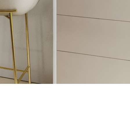
e budete chcieť preniesť aj do tejto