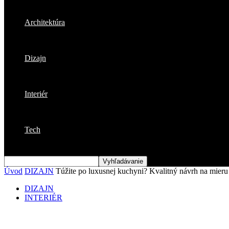
Architektúra
Dizajn
Interiér
Tech
Úvod
DIZAJN
Túžite po luxusnej kuchyni? Kvalitný návrh na mieru 
DIZAJN
INTERIÉR
Túžite po luxusnej kuchyni? Kvalitný návr