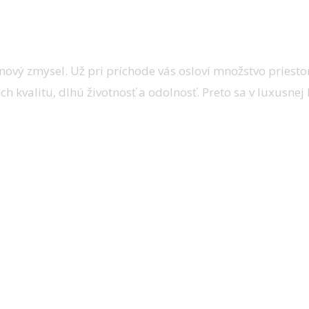
ašej plnej spokojnosti?
nový zmysel. Už pri príchode vás osloví množstvo priesto
ich kvalitu, dlhú životnosť a odolnosť. Preto sa v luxusn