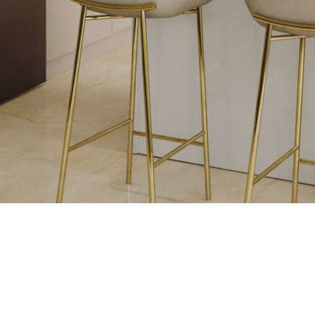
. Ak máte radi luxusný dizajn, potom ho ist