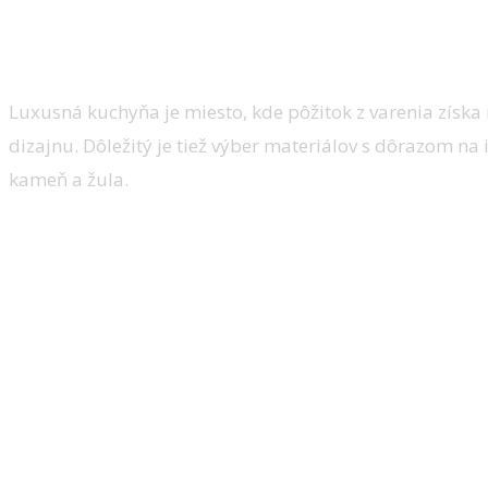
miestnosti. Ako takú kuchyňu navrhnúť k v
Čím vás osloví luxusná kuchyňa
Luxusná kuchyňa je miesto, kde pôžitok z varenia získa 
dizajnu. Dôležitý je tiež výber materiálov s dôrazom na 
kameň a žula.