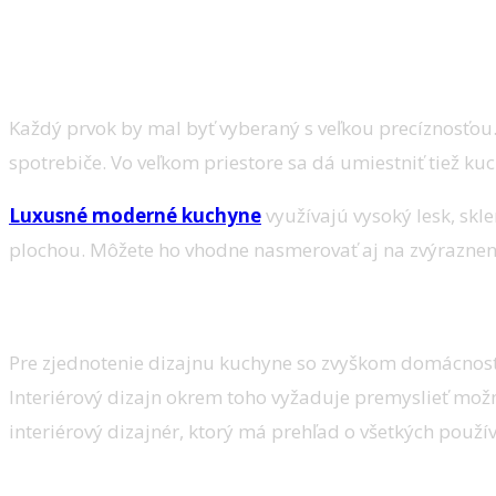
Myslite na všetko zvlášť aj spolu
Každý prvok by mal byť vyberaný s veľkou precíznosťou.
spotrebiče. Vo veľkom priestore sa dá umiestniť tiež k
Luxusné moderné kuchyne
využívajú vysoký lesk, skl
plochou. Môžete ho vhodne nasmerovať aj na zvýraznen
Nechajte si vytvoriť interiér na mieru
Pre zjednotenie dizajnu kuchyne so zvyškom domácnosti, 
Interiérový dizajn okrem toho vyžaduje premyslieť možn
interiérový dizajnér, ktorý má prehľad o všetkých použí