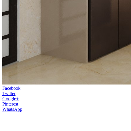
Facebook
Twitter
Google+
Pinterest
WhatsApp
Kuchyňa je kráľovstvom každej domácej pani