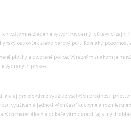
 Ich vzájomné zladenie vytvorí moderný, pútavý dizajn. P
uchynský ostrovček alebo barový pult. Rovnakú pozornosť 
enené plochy a otvorené police. Výrazným znakom je množs
ie vybraných prvkov.
ale aj pre efektívne využitie všetkých predností priestor
osti využívania jednotlivých častí kuchyne a rozmiestne
vaných materiáloch a dokáže vám poradiť aj v iných oblas