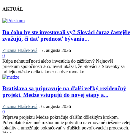
AKTUÁL
Do čoho by ste investovali vy? Slováci čoraz častejšie
zvažujú, či dať prednosť bývaniu...
Zuzana Hlašeková
-
7. augusta 2026
0
Kúpa nehnuteľnosti alebo investícia do zážitkov? Najnovší
prieskum spoločnosti 365.invest ukázal, že Slováci a Slovenky sa
pri tejto otázke delia takmer na dve rovnako...
Bratislava sa pripravuje na ďalší veľký rezidenčný
projekt. Medze vstupujú do novej etapy a...
Zuzana Hlašeková
-
6. augusta 2026
0
Príprava projektu Medze pokračuje ďalším dôležitým krokom.
Právoplatné územné rozhodnutie potvrdilo navrhované riešenie celej
lokality a umožňuje pokračovať v ďalších povoľovacích procesoch.