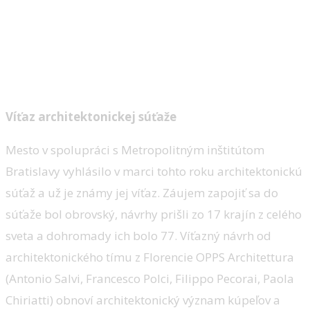
Víťaz architektonickej súťaže
Mesto v spolupráci s Metropolitným inštitútom
Bratislavy vyhlásilo v marci tohto roku architektonickú
súťaž a už je známy jej víťaz. Záujem zapojiť sa do
súťaže bol obrovský, návrhy prišli zo 17 krajín z celého
sveta a dohromady ich bolo 77. Víťazný návrh od
architektonického tímu z Florencie OPPS Architettura
(Antonio Salvi, Francesco Polci, Filippo Pecorai, Paola
Chiriatti) obnoví architektonický význam kúpeľov a