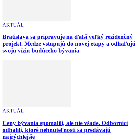
AKTUÁL
Bratislava sa pripravuje na ďalší veľký rezidenčný
projekt. Medze vstupujú do novej etapy a odhaľujú
svoju víziu budúceho bývania
AKTUÁL
Ceny bývania spomalili, ale nie všade. Odborníci
odhalili, ktoré nehnuteľnosti sa predávajú
najrýchlejšie