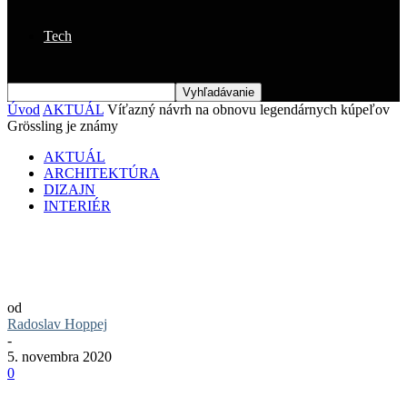
Tech
Úvod
AKTUÁL
Víťazný návrh na obnovu legendárnych kúpeľov
Grössling je známy
AKTUÁL
ARCHITEKTÚRA
DIZAJN
INTERIÉR
Víťazný návrh na obnovu legendárnych
kúpeľov Grössling je známy
od
Radoslav Hoppej
-
5. novembra 2020
0