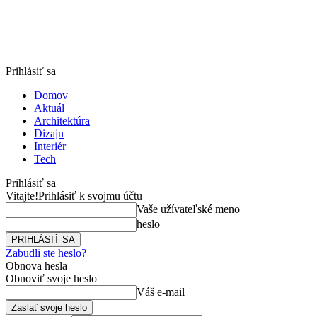
Prihlásiť sa
Domov
Aktuál
Architektúra
Dizajn
Interiér
Tech
Prihlásiť sa
Vitajte!
Prihlásiť k svojmu účtu
Vaše užívateľské meno
heslo
Zabudli ste heslo?
Obnova hesla
Obnoviť svoje heslo
Váš e-mail