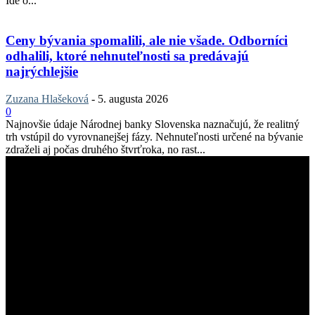
Ide o...
Ceny bývania spomalili, ale nie všade. Odborníci
odhalili, ktoré nehnuteľnosti sa predávajú
najrýchlejšie
Zuzana Hlašeková
-
5. augusta 2026
0
Najnovšie údaje Národnej banky Slovenska naznačujú, že realitný
trh vstúpil do vyrovnanejšej fázy. Nehnuteľnosti určené na bývanie
zdraželi aj počas druhého štvrťroka, no rast...