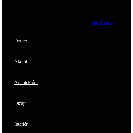
interlight.sk
Domov
Aktuál
Architektúra
Dizajn
Interiér