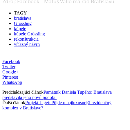
Zdroj: Facebook – Matúš Vallo má rád Bratislavu
TAGY
bratislava
Grössling
kúpele
kúpele Grössling
rekonštrukcia
víťazný návrh
Facebook
Twitter
Google+
Pinterest
WhatsApp
Predchádzajúci článok
Pamätník Daniela Tupého: Bratislava
predstavila jeho novú podobu
Ďalší článok
Projekt Liget: Pôjde o najluxusnejší rezidenčný
komplex v Bratislave?