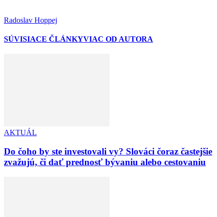
Radoslav Hoppej
SÚVISIACE ČLÁNKY
VIAC OD AUTORA
AKTUÁL
Do čoho by ste investovali vy? Slováci čoraz častejšie
zvažujú, či dať prednosť bývaniu alebo cestovaniu