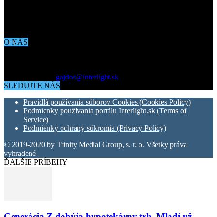
O NÁS
Aktuálne dianie vo svete architektúry, dizajnu, technológií či
bývania. Všetko čo potrebujete vedieť pokiaľ vás zaujíma dianie
okolo vás.
Kontaktujte nás:
gajdos@interlight.sk
SLEDUJTE NÁS
Pravidlá používania súborov Cookies (Cookies Policy)
Podmienky používania portálu Interlight.sk (Terms of
Service)
Podmienky ochrany súkromia (Privacy Policy)
© 2019-2020 by Trinity Medial Group, s. r. o. Všetky práva
vyhradené
ĎALŠIE PRÍBEHY
Generácia Z dobýja hypotekárny trh. Mladí už