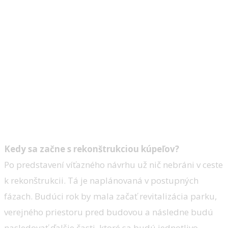
Kedy sa začne s rekonštrukciou kúpeľov?
Po predstavení víťazného návrhu už nič nebráni v ceste
k rekonštrukcii. Tá je naplánovaná v postupných
fázach. Budúci rok by mala začať revitalizácia parku,
verejného priestoru pred budovou a následne budú
nasledovať ďalšie časti, ktoré sa budú jednotlivo