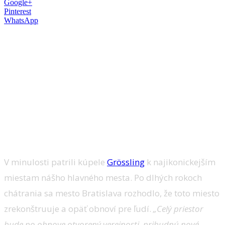
Google+
Pinterest
WhatsApp
Historické mestské kúpele Grössling v
bratislavskej mestskej časti Staré Mesto
čaká rozsiahla rekonštrukcia. Mesto v
spolupráci s Metropolitným inštitútom
Bratislavy vyhlásilo v marci 2020
architektonickú súťaž a už je známy jej
víťaz.
V minulosti patrili kúpele
Grössling
k najikonickejším
miestam nášho hlavného mesta. Po dlhých rokoch
chátrania sa mesto Bratislava rozhodlo, že toto miesto
zrekonštruuje a opäť obnoví pre ľudí.
„Celý priestor
bude po obnove otvorený verejnosti, pribudnú nové