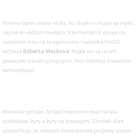
Ponuka bytov ostala nízka, no záujem o kúpu sa zvýšil,
najmä vo väčších mestách. V komentári k vývoju na
realitnom trhu na to upozornila riaditeľka FinGO
reCloud
Róberta Mecková
. Podľa nej sa na trh
postupne vracali aj kupujúci, ktorí hľadajú investičnú
nehnuteľnosť.
Dopyt sa rozbehol, ponuka v
mestách nestačila
Mecková opisuje, že časť investorov opäť začala
vyhľadávať byty a byty na prenájom. Zároveň však
upozorňuje, že niektoré developerské projekty zostali