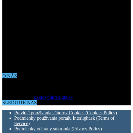
O NÁS
Aktuálne dianie vo svete architektúry, dizajnu, technológií či
bývania. Všetko čo potrebujete vedieť pokiaľ vás zaujíma dianie
okolo vás.
Kontaktujte nás:
gajdos@interlight.sk
SLEDUJTE NÁS
Pravidlá používania súborov Cookies (Cookies Policy)
Podmienky používania portálu Interlight.sk (Terms of
Service)
Podmienky ochrany súkromia (Privacy Policy)