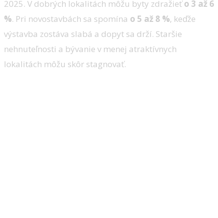
2025. V dobrých lokalitách môžu byty zdražieť
o 3 až 6
%
. Pri novostavbách sa spomína
o 5 až 8 %
, keďže
výstavba zostáva slabá a dopyt sa drží. Staršie
nehnuteľnosti a bývanie v menej atraktívnych
lokalitách môžu skôr stagnovať.