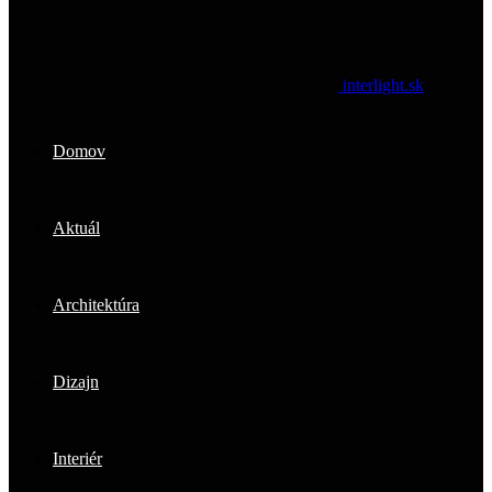
interlight.sk
Domov
Aktuál
Architektúra
Dizajn
Interiér