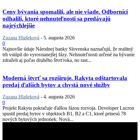
Ceny bývania spomalili, ale nie všade. Odborníci
odhalili, ktoré nehnuteľnosti sa predávajú
najrýchlejšie
Zuzana Hlašeková
-
5. augusta 2026
0
Najnovšie údaje Národnej banky Slovenska naznačujú, že realitný
trh vstúpil do vyrovnanejšej fázy. Nehnuteľnosti určené na bývanie
zdraželi aj počas druhého štvrťroka, no rast...
Moderná štvrť sa rozširuje. Rakyta odštartovala
predaj ďalších bytov a chystá nové služby
Zuzana Hlašeková
-
4. augusta 2026
0
Projekt Rakyta pokračuje ďalšou fázou rozvoja. Developer Lucron
spustil predaj bytov v objektoch B1, B2 a C1, ktoré prinesú 78
nových bytových jednotiek. Nová...