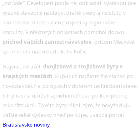
„na ľade“
. Developeri podľa nej odkladali výstavbu pre
vysoké stavebné náklady, drahé úvery a neistotu v
ekonomike. K rastu cien prispeli aj regionálne
impulzy. V niektorých oblastiach pomohol dopytu
príchod väčších zamestnávateľov
, pričom Mecková
spomenula napríklad okolie Košíc.
Najviac zdraželi
dvojizbové a trojizbové byty v
krajských mestách
. Kupujúci najčastejšie siahali po
novostavbách a po bytoch v dobrom technickom stave.
Silný rast si udržali aj nehnuteľnosti po kompletnej
rekonštrukcii. Takéto byty lákali tým, že nevyžadujú
ďalšie veľké výdavky hneď po kúpe, uvádza portál
Bratislavské noviny
.