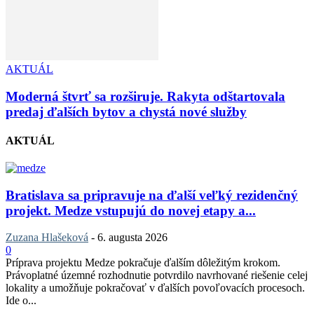
AKTUÁL
Moderná štvrť sa rozširuje. Rakyta odštartovala
predaj ďalších bytov a chystá nové služby
AKTUÁL
Bratislava sa pripravuje na ďalší veľký rezidenčný
projekt. Medze vstupujú do novej etapy a...
Zuzana Hlašeková
-
6. augusta 2026
0
Príprava projektu Medze pokračuje ďalším dôležitým krokom.
Právoplatné územné rozhodnutie potvrdilo navrhované riešenie celej
lokality a umožňuje pokračovať v ďalších povoľovacích procesoch.
Ide o...