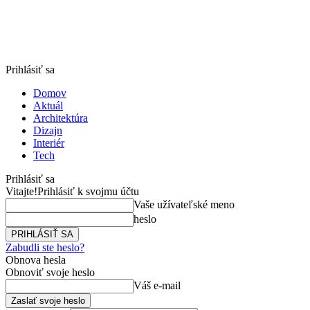
Prihlásiť sa
Domov
Aktuál
Architektúra
Dizajn
Interiér
Tech
Prihlásiť sa
Vitajte!
Prihlásiť k svojmu účtu
Vaše užívateľské meno
heslo
Zabudli ste heslo?
Obnova hesla
Obnoviť svoje heslo
Váš e-mail