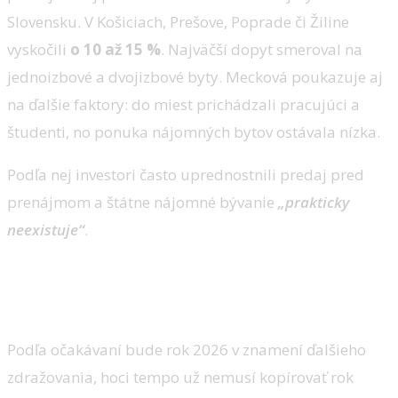
Slovensku. V Košiciach, Prešove, Poprade či Žiline
vyskočili
o 10 až 15 %
. Najväčší dopyt smeroval na
jednoizbové a dvojizbové byty. Mecková poukazuje aj
na ďalšie faktory: do miest prichádzali pracujúci a
študenti, no ponuka nájomných bytov ostávala nízka.
Podľa nej investori často uprednostnili predaj pred
prenájmom a štátne nájomné bývanie
„prakticky
neexistuje“
.
Rok 2026: ceny porastú
miernejšie, no rast neustane
Podľa očakávaní bude rok 2026 v znamení ďalšieho
zdražovania, hoci tempo už nemusí kopírovať rok