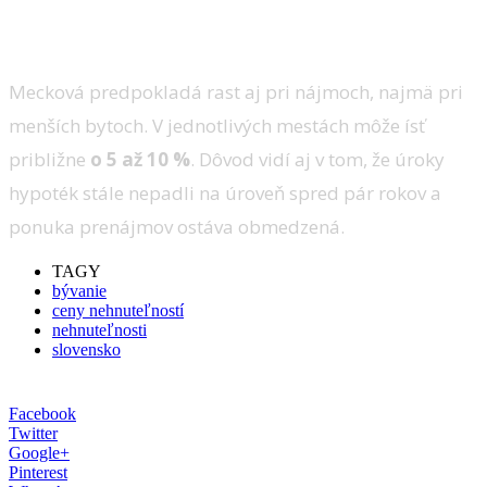
Mecková predpokladá rast aj pri nájmoch, najmä pri
menších bytoch. V jednotlivých mestách môže ísť
približne
o 5 až 10 %
. Dôvod vidí aj v tom, že úroky
hypoték stále nepadli na úroveň spred pár rokov a
ponuka prenájmov ostáva obmedzená.
TAGY
bývanie
ceny nehnuteľností
nehnuteľnosti
slovensko
Facebook
Twitter
Google+
Pinterest