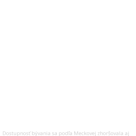
Hypotéky zlacneli, no bývanie sa
vám aj tak vzďaľuje
Dostupnosť bývania sa podľa Meckovej zhoršovala aj