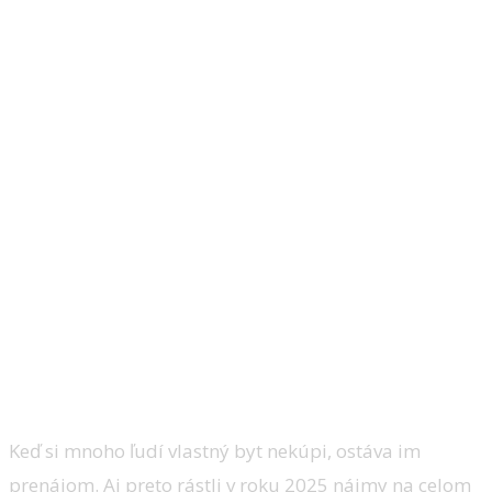
Nájmy rastú, lebo ľudia
nedosiahnu na vlastné bývanie
Keď si mnoho ľudí vlastný byt nekúpi, ostáva im
prenájom. Aj preto rástli v roku 2025 nájmy na celom