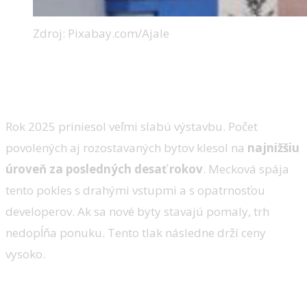
Zdroj: Pixabay.com/Ajale
Výstavba prepadla na dno
dekády
Rok 2025 priniesol veľmi slabú výstavbu. Počet
povolených aj rozostavaných bytov klesol na
najnižšiu
úroveň za posledných desať rokov
. Mecková spája
tento pokles s drahými vstupmi a s opatrnosťou
developerov. Ak sa nové byty stavajú pomaly, trh
nedopĺňa ponuku. Tento tlak následne drží ceny
vysoko.