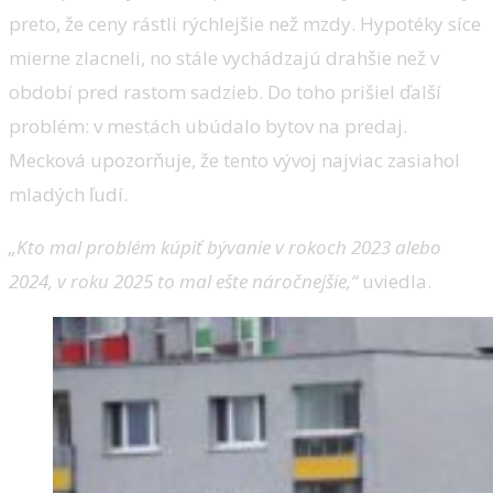
preto, že ceny rástli rýchlejšie než mzdy. Hypotéky síce
mierne zlacneli, no stále vychádzajú drahšie než v
období pred rastom sadzieb. Do toho prišiel ďalší
problém: v mestách ubúdalo bytov na predaj.
Mecková upozorňuje, že tento vývoj najviac zasiahol
mladých ľudí.
„Kto mal problém kúpiť bývanie v rokoch 2023 alebo
2024, v roku 2025 to mal ešte náročnejšie,“
uviedla.