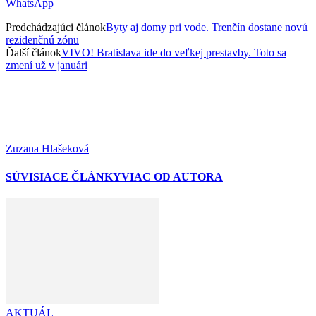
WhatsApp
Predchádzajúci článok
Byty aj domy pri vode. Trenčín dostane novú
rezidenčnú zónu
Ďalší článok
VIVO! Bratislava ide do veľkej prestavby. Toto sa
zmení už v januári
Zuzana Hlašeková
SÚVISIACE ČLÁNKY
VIAC OD AUTORA
AKTUÁL