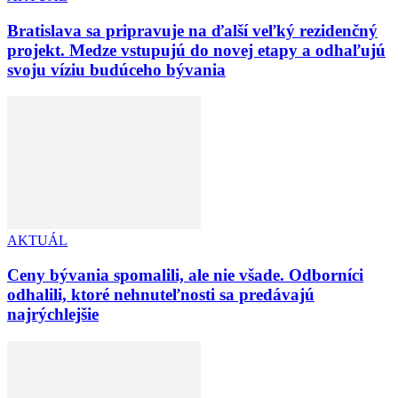
Bratislava sa pripravuje na ďalší veľký rezidenčný
projekt. Medze vstupujú do novej etapy a odhaľujú
svoju víziu budúceho bývania
AKTUÁL
Ceny bývania spomalili, ale nie všade. Odborníci
odhalili, ktoré nehnuteľnosti sa predávajú
najrýchlejšie