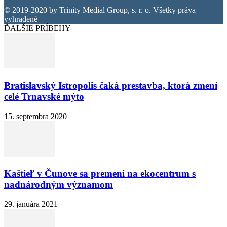
© 2019-2020 by Trinity Medial Group, s. r. o. Všetky práva
vyhradené
ĎALŠIE PRÍBEHY
Bratislavský Istropolis čaká prestavba, ktorá zmení
celé Trnavské mýto
15. septembra 2020
Kaštieľ v Čunove sa premení na ekocentrum s
nadnárodným významom
29. januára 2021