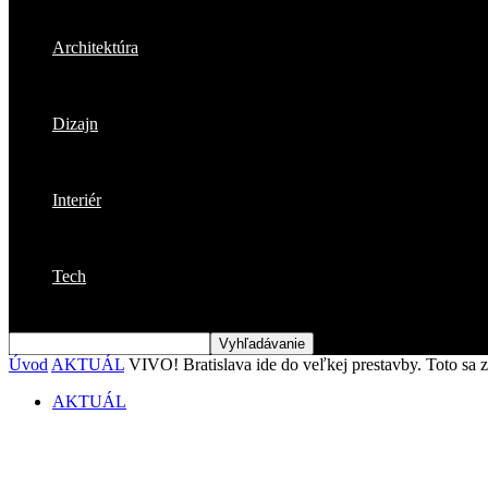
Architektúra
Dizajn
Interiér
Tech
Úvod
AKTUÁL
VIVO! Bratislava ide do veľkej prestavby. Toto sa z
AKTUÁL
VIVO! Bratislava ide do veľkej prestavby. 