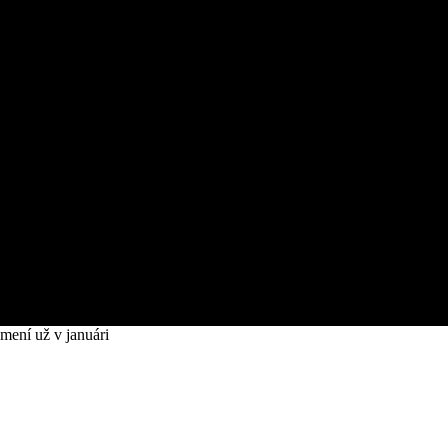
mení už v januári
Toto sa zmení už v januári