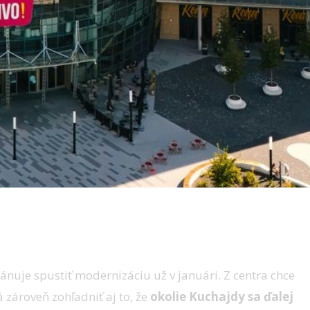
ánuje spustiť modernizáciu už v januári. Z centra chce
 zároveň zohľadniť aj to, že
okolie Kuchajdy sa ďalej