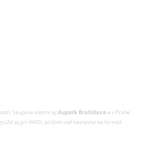
stí. Skupina vlastní aj
Aupark Bratislava
a v Prahe
užiť aj pri VIVO!, pričom cieľ nastavila na formát