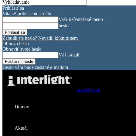
Vyhľadávanie
Prihlásiť sa
Vitajte! prihlásenie k účtu
Vaše užívateľské meno
heslo
Zabudli ste heslo? Nevadí, kliknite sem
Obnova hesla
Obnoviť svoje heslo
Váš e-mail
Heslo vám bude zaslané e-mailom
interlight.sk
Domov
Aktuál