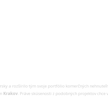
y a rozšírilo tým svoje portfólio komerčných nehnuteľno
um
Krakov
. Práve skúsenosti z podobných projektov chce vy