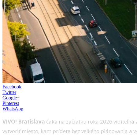
Facebook
Twitter
Google+
Pinterest
WhatsApp
VIVO! Bratislava
čaká na začiatku roka 2026 viditeľná 
vytvoriť miesto, kam prídete bez veľkého plánovania a v