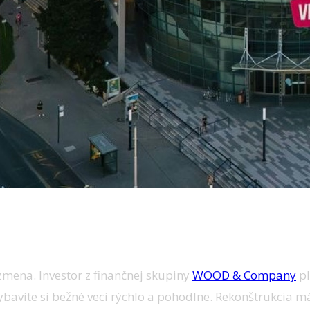
zmena. Investor z finančnej skupiny
WOOD & Company
pl
ybavíte si bežné veci rýchlo a pohodlne. Rekonštrukcia má