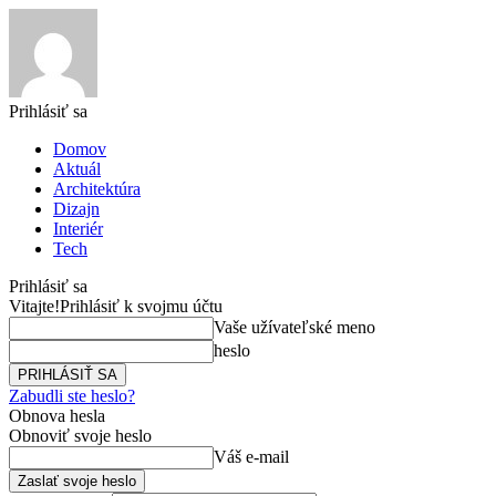
Prihlásiť sa
Domov
Aktuál
Architektúra
Dizajn
Interiér
Tech
Prihlásiť sa
Vitajte!
Prihlásiť k svojmu účtu
Vaše užívateľské meno
heslo
Zabudli ste heslo?
Obnova hesla
Obnoviť svoje heslo
Váš e-mail