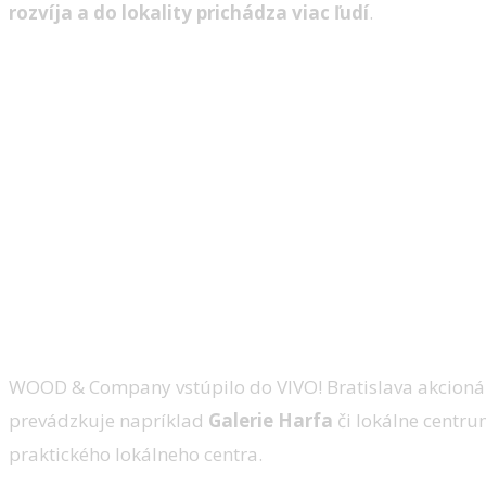
rozvíja a do lokality prichádza viac ľudí
.
WOOD & Company vstúpilo do VIVO! Bratislava akcionársk
prevádzkuje napríklad
Galerie Harfa
či lokálne centr
praktického lokálneho centra.