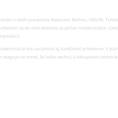
zemí, centrum má ďalej fungovať
riestor v okolí prevádzok Reserved, Mohito, ORION, Tchib
vštevníci sa do nich dostanú aj počas modernizácie. Cen
mplikácií.
odernizácia má zasiahnuť aj funkčnosť priestorov. V plá
ým reaguje na trend, že ľudia nechcú v nákupnom centre le