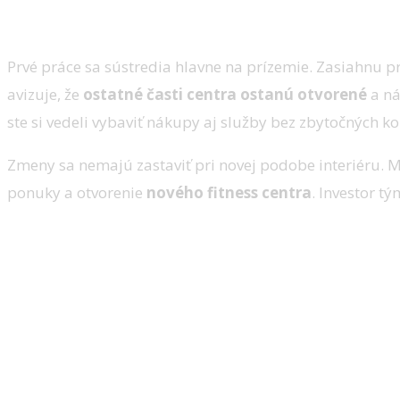
Stavenisko vznikne najmä na prí
Prvé práce sa sústredia hlavne na prízemie. Zasiahnu p
avizuje, že
ostatné časti centra ostanú otvorené
a ná
ste si vedeli vybaviť nákupy aj služby bez zbytočných ko
Zmeny sa nemajú zastaviť pri novej podobe interiéru. M
ponuky a otvorenie
nového fitness centra
. Investor t