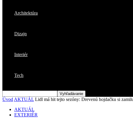
Architektúra
Dizajn
Interiér
Tech
Úvod
AKTUÁL
Lidl má hit tejto sezóny: Drevenú hojdačku si zamiluj
AKTUÁL
EXTERIÉR
Lidl má hit tejto sezóny: Drevenú hojdačku 