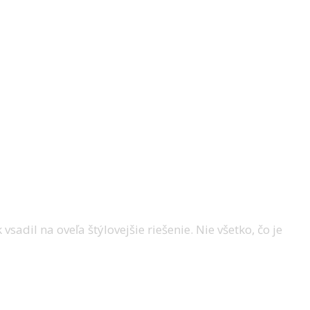
a miesto oddychu aj zábavy. Ak premýšľate
ive z ponuky Lidl je presne ten typ
sadil na oveľa štýlovejšie riešenie. Nie všetko, čo je