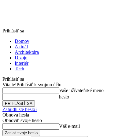
Prihlásiť sa
Domov
Aktuál
Architektúra
Dizajn
Interiér
Tech
Prihlásiť sa
Vitajte!
Prihlásiť k svojmu účtu
Vaše užívateľské meno
heslo
Zabudli ste heslo?
Obnova hesla
Obnoviť svoje heslo
Váš e-mail