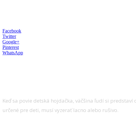
Facebook
Twitter
Google+
Pinterest
WhatsApp
Jar je konečne tu, dni sú dlhšie, deti tráv
nad tým, čím tento rok oživiť svoj dvor al
doplnku, ktorý si okamžite získa pozornosť
Keď sa povie detská hojdačka, väčšina ľudí si predstaví o
určené pre deti, musí vyzerať lacno alebo rušivo.