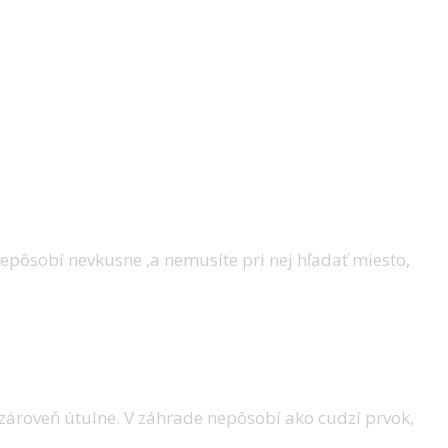
epôsobí nevkusne ,a nemusíte pri nej hľadať miesto,
 zároveň útulne. V záhrade nepôsobí ako cudzí prvok,