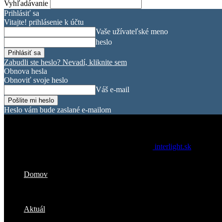
Vyhľadávanie
Prihlásiť sa
Vitajte! prihlásenie k účtu
Vaše užívateľské meno
heslo
Zabudli ste heslo? Nevadí, kliknite sem
Obnova hesla
Obnoviť svoje heslo
Váš e-mail
Heslo vám bude zaslané e-mailom
interlight.sk
Domov
Aktuál