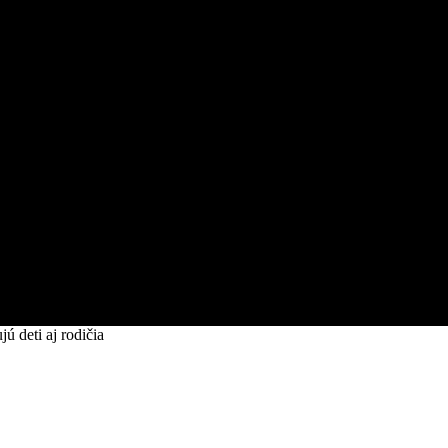
ú deti aj rodičia
si zamilujú deti aj rodičia