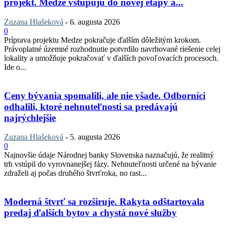
projekt. Medze vstupujú do novej etapy a...
Zuzana Hlašeková
-
6. augusta 2026
0
Príprava projektu Medze pokračuje ďalším dôležitým krokom.
Právoplatné územné rozhodnutie potvrdilo navrhované riešenie celej
lokality a umožňuje pokračovať v ďalších povoľovacích procesoch.
Ide o...
Ceny bývania spomalili, ale nie všade. Odborníci
odhalili, ktoré nehnuteľnosti sa predávajú
najrýchlejšie
Zuzana Hlašeková
-
5. augusta 2026
0
Najnovšie údaje Národnej banky Slovenska naznačujú, že realitný
trh vstúpil do vyrovnanejšej fázy. Nehnuteľnosti určené na bývanie
zdraželi aj počas druhého štvrťroka, no rast...
Moderná štvrť sa rozširuje. Rakyta odštartovala
predaj ďalších bytov a chystá nové služby