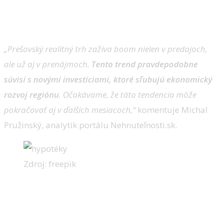
„Prešovský realitný trh zažíva boom nielen v predajoch,
ale už aj v prenájmoch.
Tento trend pravdepodobne
súvisí s novými investíciami, ktoré sľubujú ekonomický
rozvoj regiónu
. Očakávame, že táto tendencia môže
pokračovať aj v ďalších mesiacoch,“
komentuje Michal
Pružinský, analytik portálu Nehnuteľnosti.sk.
Zdroj: freepik
Drahšie jednoizbové byty aj v
Bratislave a Trenčíne