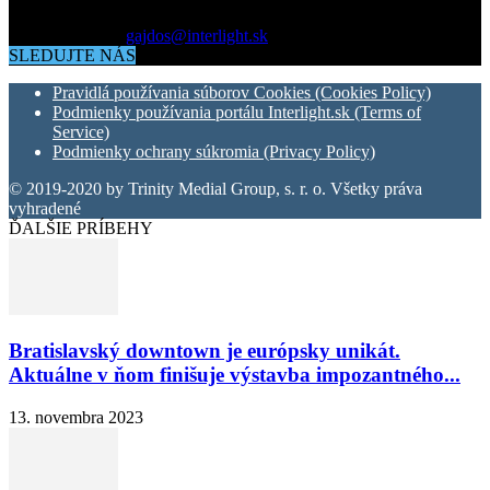
okolo vás.
Kontaktujte nás:
gajdos@interlight.sk
SLEDUJTE NÁS
Pravidlá používania súborov Cookies (Cookies Policy)
Podmienky používania portálu Interlight.sk (Terms of
Service)
Podmienky ochrany súkromia (Privacy Policy)
© 2019-2020 by Trinity Medial Group, s. r. o. Všetky práva
vyhradené
ĎALŠIE PRÍBEHY
Bratislavský downtown je európsky unikát.
Aktuálne v ňom finišuje výstavba impozantného...
13. novembra 2023