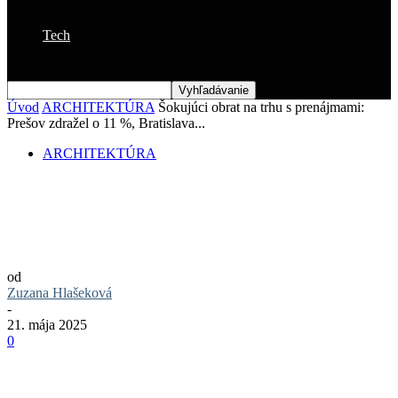
Tech
Úvod
ARCHITEKTÚRA
Šokujúci obrat na trhu s prenájmami:
Prešov zdražel o 11 %, Bratislava...
ARCHITEKTÚRA
Šokujúci obrat na trhu s prenájmami:
Prešov zdražel o 11 %, Bratislava
zlacňuje
od
Zuzana Hlašeková
-
21. mája 2025
0