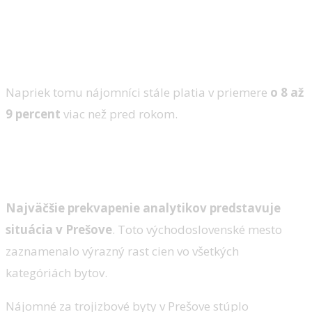
Napriek tomu nájomníci stále platia v priemere
o 8 až
9 percent
viac než pred rokom.
Prešov prekvapil prudkým
zdražovaním
Najväčšie prekvapenie analytikov predstavuje
situácia v Prešove
. Toto východoslovenské mesto
zaznamenalo výrazný rast cien vo všetkých
kategóriách bytov.
Nájomné za trojizbové byty v Prešove stúplo