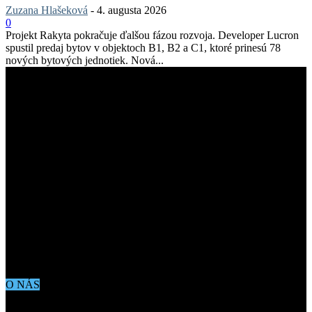
Zuzana Hlašeková
-
4. augusta 2026
0
Projekt Rakyta pokračuje ďalšou fázou rozvoja. Developer Lucron
spustil predaj bytov v objektoch B1, B2 a C1, ktoré prinesú 78
nových bytových jednotiek. Nová...
O NÁS
Aktuálne dianie vo svete architektúry, dizajnu, technológií či
bývania. Všetko čo potrebujete vedieť pokiaľ vás zaujíma dianie