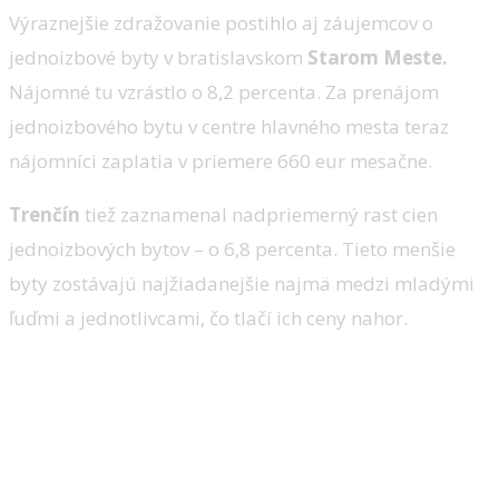
Výraznejšie zdražovanie postihlo aj záujemcov o
jednoizbové byty v bratislavskom
Starom Meste.
Nájomné tu vzrástlo o 8,2 percenta. Za prenájom
jednoizbového bytu v centre hlavného mesta teraz
nájomníci zaplatia v priemere 660 eur mesačne.
Trenčín
tiež zaznamenal nadpriemerný rast cien
jednoizbových bytov – o 6,8 percenta. Tieto menšie
byty zostávajú najžiadanejšie najmä medzi mladými
ľuďmi a jednotlivcami, čo tlačí ich ceny nahor.