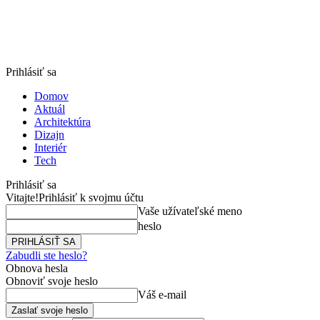
Prihlásiť sa
Domov
Aktuál
Architektúra
Dizajn
Interiér
Tech
Prihlásiť sa
Vitajte!
Prihlásiť k svojmu účtu
Vaše užívateľské meno
heslo
Zabudli ste heslo?
Obnova hesla
Obnoviť svoje heslo
Váš e-mail