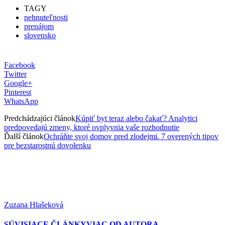
TAGY
nehnuteľnosti
prenájom
slovensko
Facebook
Twitter
Google+
Pinterest
WhatsApp
Predchádzajúci článok
Kúpiť byt teraz alebo čakať? Analytici
predpovedajú zmeny, ktoré ovplyvnia vaše rozhodnutie
Ďalší článok
Ochráňte svoj domov pred zlodejmi. 7 overených tipov
pre bezstarostnú dovolenku
Zuzana Hlašeková
SÚVISIACE ČLÁNKY
VIAC OD AUTORA