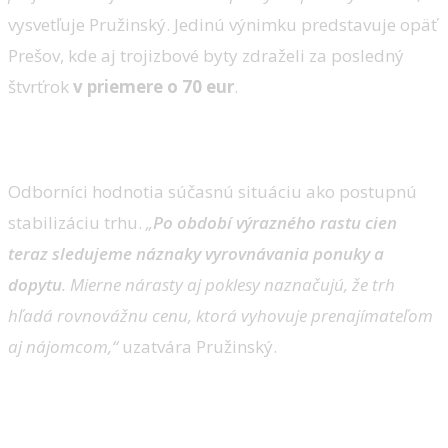
vysvetľuje Pružinský. Jedinú výnimku predstavuje opäť
Prešov, kde aj trojizbové byty zdraželi za posledný
štvrťrok
v priemere o 70 eur
.
Trh s prenájmami sa stabilizuje
Odborníci hodnotia súčasnú situáciu ako postupnú
stabilizáciu trhu.
„
Po období výrazného rastu cien
teraz sledujeme náznaky vyrovnávania ponuky a
dopytu
. Mierne nárasty aj poklesy naznačujú, že trh
hľadá rovnovážnu cenu, ktorá vyhovuje prenajímateľom
aj nájomcom,“
uzatvára Pružinský.