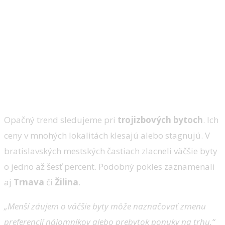
Opačný trend sledujeme pri
trojizbových bytoch
. Ich
ceny v mnohých lokalitách klesajú alebo stagnujú. V
bratislavských mestských častiach zlacneli väčšie byty
o jedno až šesť percent. Podobný pokles zaznamenali
aj
Trnava
či
Žilina
.
„Menší záujem o väčšie byty môže naznačovať zmenu
preferencií nájomníkov alebo prebytok ponuky na trhu,“