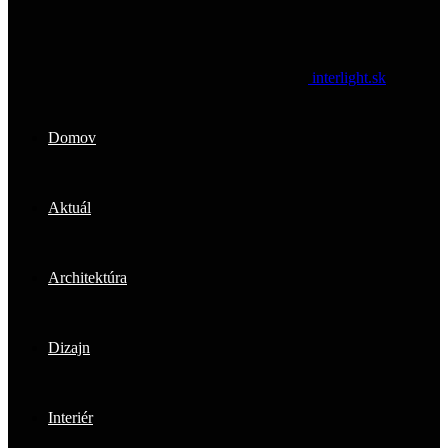
interlight.sk
Domov
Aktuál
Architektúra
Dizajn
Interiér