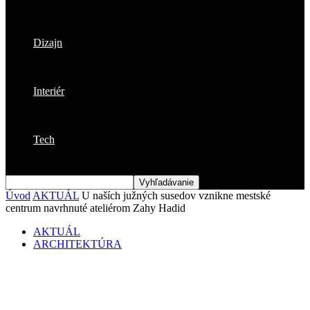
Dizajn
Interiér
Tech
Úvod
AKTUÁL
U naších južných susedov vznikne mestské
centrum navrhnuté ateliérom Zahy Hadid
AKTUÁL
ARCHITEKTÚRA
U naších južných susedov vznikne
mestské centrum navrhnuté ateliérom