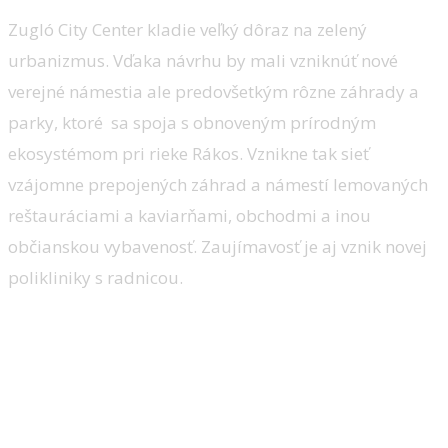
Zugló City Center kladie veľký dôraz na zelený
urbanizmus. Vďaka návrhu by mali vzniknúť nové
verejné námestia ale predovšetkým rôzne záhrady a
parky, ktoré sa spoja s obnoveným prírodným
ekosystémom pri rieke Rákos. Vznikne tak sieť
vzájomne prepojených záhrad a námestí lemovaných
reštauráciami a kaviarňami, obchodmi a inou
občianskou vybavenosť. Zaujímavosť je aj vznik novej
polikliniky s radnicou.