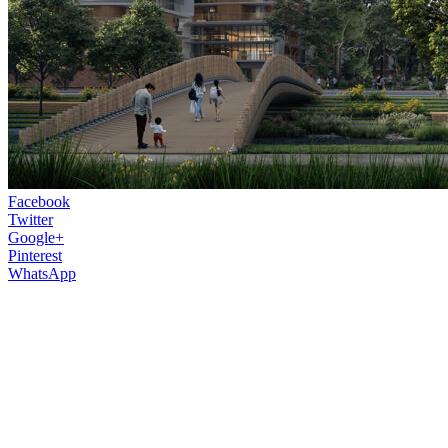
Facebook
Twitter
Google+
Pinterest
WhatsApp
Ateliér Zahy Hadid sa aj niekoľko rokov
po smrti jeho zakladateľky drží neustále
na výslní. Jeho ohromné developerské
projekty dokážu fascinovať nielen
architektov ale aj laikov po celom svete.