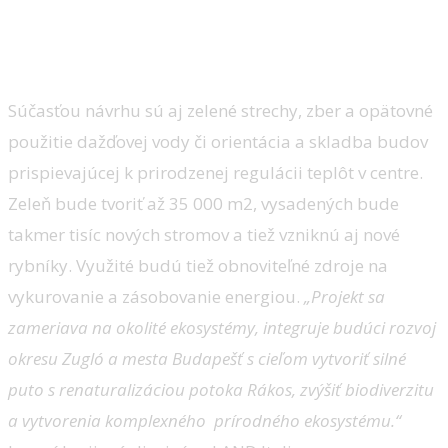
Súčasťou návrhu sú aj zelené strechy, zber a opätovné
použitie dažďovej vody či orientácia a skladba budov
prispievajúcej k prirodzenej regulácii teplôt v centre.
Zeleň bude tvoriť až 35 000 m2, vysadených bude
takmer tisíc nových stromov a tiež vzniknú aj nové
rybníky. Využité budú tiež obnoviteľné zdroje na
vykurovanie a zásobovanie energiou.
„Projekt sa
zameriava na okolité ekosystémy, integruje budúci rozvoj
okresu Zugló a mesta Budapešť s cieľom vytvoriť silné
puto s renaturalizáciou potoka Rákos, zvýšiť biodiverzitu
a vytvorenia komplexného prírodného ekosystému.“