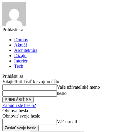
Prihlásiť sa
Domov
Aktuál
Architektúra
Dizajn
Interiér
Tech
Prihlásiť sa
Vitajte!
Prihlásiť k svojmu účtu
Vaše užívateľské meno
heslo
Zabudli ste heslo?
Obnova hesla
Obnoviť svoje heslo
Váš e-mail