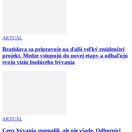
AKTUÁL
Bratislava sa pripravuje na ďalší veľký rezidenčný
projekt. Medze vstupujú do novej etapy a odhaľujú
svoju víziu budúceho bývania
AKTUÁL
Ceny bývania spomalili, ale nie všade. Odborníci