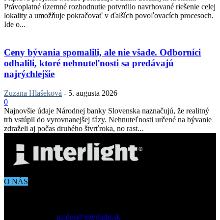
Právoplatné územné rozhodnutie potvrdilo navrhované riešenie celej
lokality a umožňuje pokračovať v ďalších povoľovacích procesoch.
Ide o...
Ceny bývania spomalili, ale nie všade. Odborníci
odhalili, ktoré nehnuteľnosti sa predávajú
najrýchlejšie
Zuzana Hlašeková
-
5. augusta 2026
0
Najnovšie údaje Národnej banky Slovenska naznačujú, že realitný
trh vstúpil do vyrovnanejšej fázy. Nehnuteľnosti určené na bývanie
zdraželi aj počas druhého štvrťroka, no rast...
O NÁS
Aktuálne dianie vo svete architektúry, dizajnu, technológií či
bývania. Všetko čo potrebujete vedieť pokiaľ vás zaujíma dianie
okolo vás.
Kontaktujte nás:
gajdos@interlight.sk