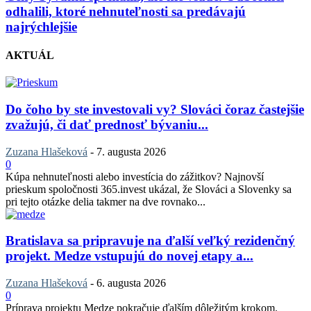
odhalili, ktoré nehnuteľnosti sa predávajú
najrýchlejšie
AKTUÁL
Do čoho by ste investovali vy? Slováci čoraz častejšie
zvažujú, či dať prednosť bývaniu...
Zuzana Hlašeková
-
7. augusta 2026
0
Kúpa nehnuteľnosti alebo investícia do zážitkov? Najnovší
prieskum spoločnosti 365.invest ukázal, že Slováci a Slovenky sa
pri tejto otázke delia takmer na dve rovnako...
Bratislava sa pripravuje na ďalší veľký rezidenčný
projekt. Medze vstupujú do novej etapy a...
Zuzana Hlašeková
-
6. augusta 2026
0
Príprava projektu Medze pokračuje ďalším dôležitým krokom.