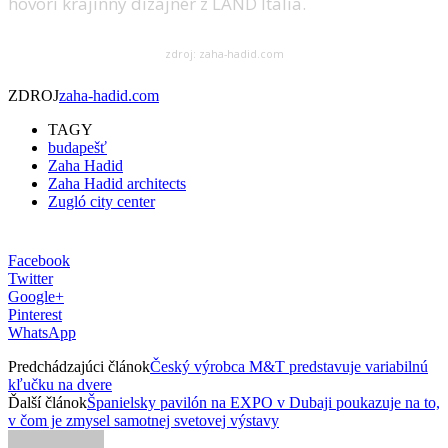
hovorí krajinný dizajnér z LAND Italia.
zdroj: zaha-hadid.com
ZDROJ
zaha-hadid.com
TAGY
budapešť
Zaha Hadid
Zaha Hadid architects
Zugló city center
Facebook
Twitter
Google+
Pinterest
WhatsApp
Predchádzajúci článok
Český výrobca M&T predstavuje variabilnú
kľučku na dvere
Ďalší článok
Španielsky pavilón na EXPO v Dubaji poukazuje na to,
v čom je zmysel samotnej svetovej výstavy