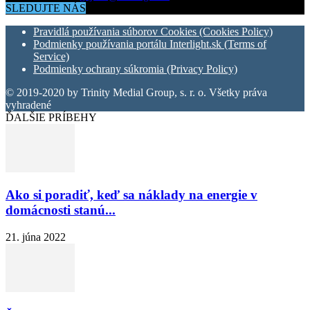
SLEDUJTE NÁS
Pravidlá používania súborov Cookies (Cookies Policy)
Podmienky používania portálu Interlight.sk (Terms of
Service)
Podmienky ochrany súkromia (Privacy Policy)
© 2019-2020 by Trinity Medial Group, s. r. o. Všetky práva
vyhradené
ĎALŠIE PRÍBEHY
Ako si poradiť, keď sa náklady na energie v
domácnosti stanú...
21. júna 2022