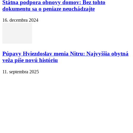
Štátna podpora obnovy domov: Bez tohto
dokumentu sa o peniaze neuchádzajte
16. decembra 2024
Púpavy Hviezdoslav menia Nitru: Najvyššia obytná
veža píše novú históriu
11. septembra 2025