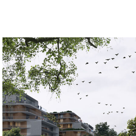
Tento krát sa ateliér pričiní o vznik
multifunkčného centra Zugló, ktoré sa
nachádza v 14. budapeštianskom obvode.