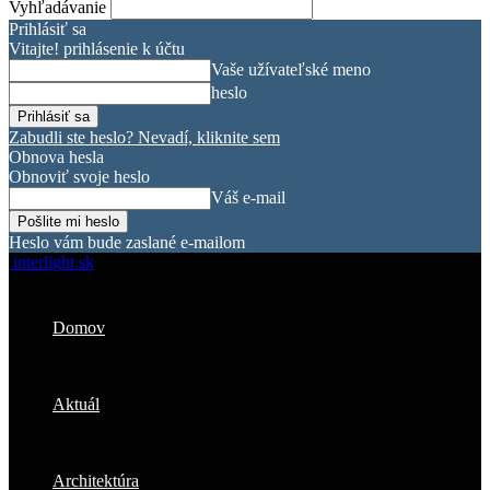
Vyhľadávanie
Prihlásiť sa
Vitajte! prihlásenie k účtu
Vaše užívateľské meno
heslo
Zabudli ste heslo? Nevadí, kliknite sem
Obnova hesla
Obnoviť svoje heslo
Váš e-mail
Heslo vám bude zaslané e-mailom
interlight.sk
Domov
Aktuál
Architektúra