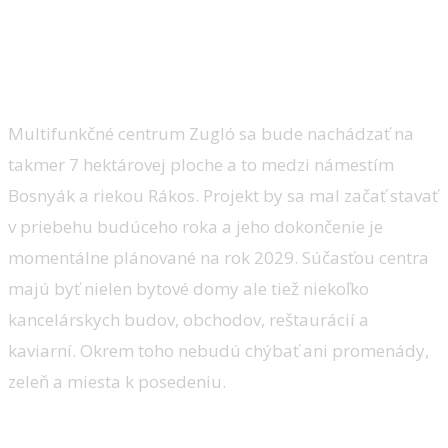
Multifunkčné centrum Zugló sa bude nachádzať na
takmer 7 hektárovej ploche a to medzi námestím
Bosnyák a riekou Rákos. Projekt by sa mal začať stavať
v priebehu budúceho roka a jeho dokončenie je
momentálne plánované na rok 2029. Súčasťou centra
majú byť nielen bytové domy ale tiež niekoľko
kancelárskych budov, obchodov, reštaurácií a
kaviarní. Okrem toho nebudú chýbať ani promenády,
zeleň a miesta k posedeniu.