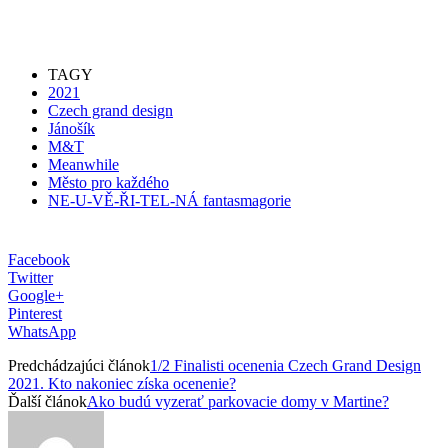
TAGY
2021
Czech grand design
Jánošík
M&T
Meanwhile
Město pro každého
NE-U-VĚ-ŘI-TEL-NÁ fantasmagorie
Facebook
Twitter
Google+
Pinterest
WhatsApp
Predchádzajúci článok
1/2 Finalisti ocenenia Czech Grand Design
2021. Kto nakoniec získa ocenenie?
Ďalší článok
Ako budú vyzerať parkovacie domy v Martine?