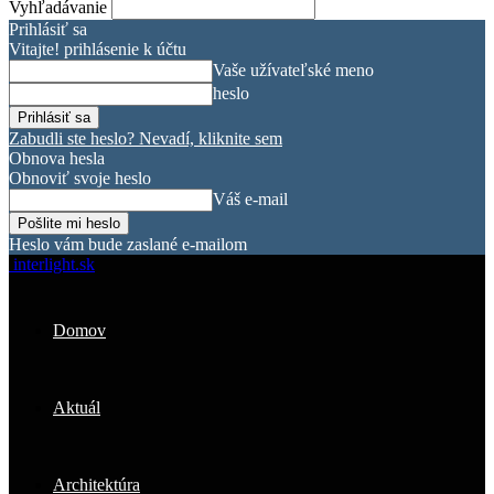
Vyhľadávanie
Prihlásiť sa
Vitajte! prihlásenie k účtu
Vaše užívateľské meno
heslo
Zabudli ste heslo? Nevadí, kliknite sem
Obnova hesla
Obnoviť svoje heslo
Váš e-mail
Heslo vám bude zaslané e-mailom
interlight.sk
Domov
Aktuál
Architektúra