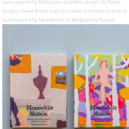
autorskej knihy Město pro každého dostali do finále
dvojicu David Bohm and Jiří Franta. A takisto ilustrácie
autorskej knihy Meanwhile od Magdalény Rutová.