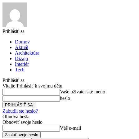
Prihlásiť sa
Domov
Aktuál
Architektúra
Dizajn
Interiér
Tech
Prihlásiť sa
Vitajte!
Prihlásiť k svojmu účtu
Vaše užívateľské meno
heslo
Zabudli ste heslo?
Obnova hesla
Obnoviť svoje heslo
Váš e-mail