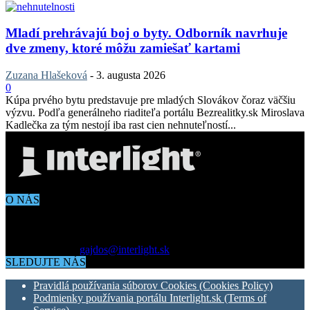
Mladí prehrávajú boj o byty. Odborník navrhuje
dve zmeny, ktoré môžu zamiešať kartami
Zuzana Hlašeková
-
3. augusta 2026
0
Kúpa prvého bytu predstavuje pre mladých Slovákov čoraz väčšiu
výzvu. Podľa generálneho riaditeľa portálu Bezrealitky.sk Miroslava
Kadlečka za tým nestojí iba rast cien nehnuteľností...
O NÁS
Aktuálne dianie vo svete architektúry, dizajnu, technológií či
bývania. Všetko čo potrebujete vedieť pokiaľ vás zaujíma dianie
okolo vás.
Kontaktujte nás:
gajdos@interlight.sk
SLEDUJTE NÁS
Pravidlá používania súborov Cookies (Cookies Policy)
Podmienky používania portálu Interlight.sk (Terms of