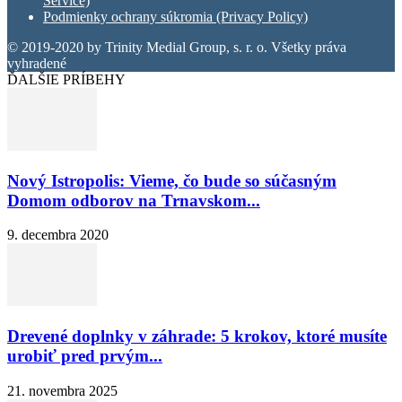
Service)
Podmienky ochrany súkromia (Privacy Policy)
© 2019-2020 by Trinity Medial Group, s. r. o. Všetky práva
vyhradené
ĎALŠIE PRÍBEHY
Nový Istropolis: Vieme, čo bude so súčasným
Domom odborov na Trnavskom...
9. decembra 2020
Drevené doplnky v záhrade: 5 krokov, ktoré musíte
urobiť pred prvým...
21. novembra 2025