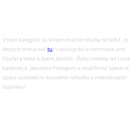
predstaviť tých, ktorý o ocenenie bojujú.
Kategória Výrobca roku
V tejto kategórii sú silným hráčom kľučky od M&T (o
ktorých sme písali
tu
) v spolupráci s Herrmann and
Coufal a okná a dvere Jánošík . Ďalej novinky od Lucie
Kaldovej a Jakubom Pollágom a nová firma Space of
Space za kolekciu kovového nábytku a interiérových
doplnkov.