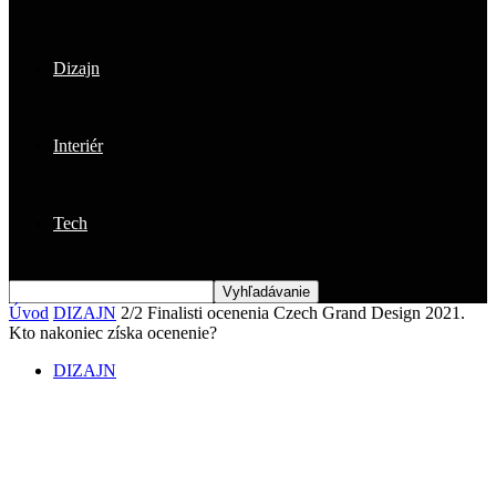
Dizajn
Interiér
Tech
Úvod
DIZAJN
2/2 Finalisti ocenenia Czech Grand Design 2021.
Kto nakoniec získa ocenenie?
DIZAJN
2/2 Finalisti ocenenia Czech Grand
Design 2021. Kto nakoniec získa
ocenenie?