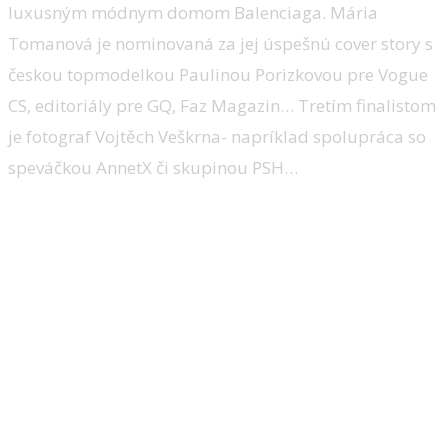
luxusným módnym domom Balenciaga. Mária
Tomanová je nominovaná za jej úspešnú cover story s
českou topmodelkou Paulinou Porizkovou pre Vogue
CS, editoriály pre GQ, Faz Magazin… Tretím finalistom
je fotograf Vojtěch Veškrna- napríklad spolupráca so
speváčkou AnnetX či skupinou PSH…