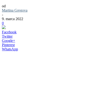
od
Martina Gregova
-
9. marca 2022
0
Facebook
Twitter
Google+
Pinterest
WhatsApp
Z hlasovania odborných porôt vzišli
trojice finalistov v kategóriách dizajn,
ilustrácia, fotografia, objav roku a
výrobca roku. Vyhlásenie víťazov
prebehne 22. marca 2022 formou gala
večera a sledovať ho môžete aj na ČT art.
Než k tomu dôjde poďme si v krátkosti