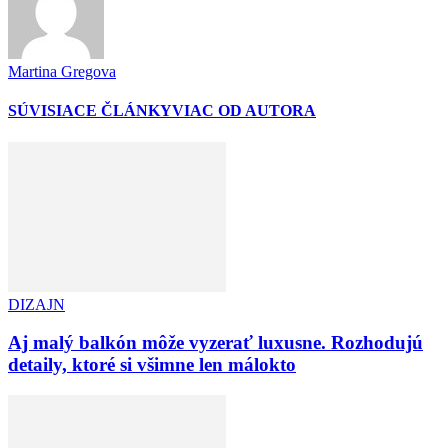
Martina Gregova
SÚVISIACE ČLÁNKY
VIAC OD AUTORA
DIZAJN
Aj malý balkón môže vyzerať luxusne. Rozhodujú
detaily, ktoré si všimne len málokto