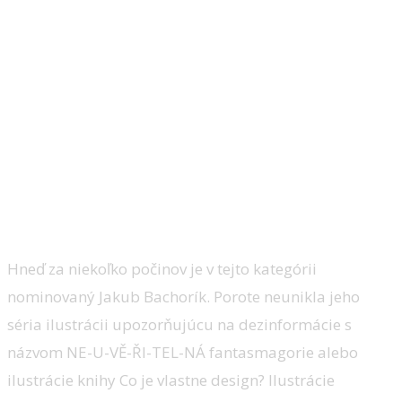
Kategória Ilustrátor roku
Hneď za niekoľko počinov je v tejto kategórii
nominovaný Jakub Bachorík. Porote neunikla jeho
séria ilustrácii upozorňujúcu na dezinformácie s
názvom NE-U-VĚ-ŘI-TEL-NÁ fantasmagorie alebo
ilustrácie knihy Co je vlastne design? Ilustrácie