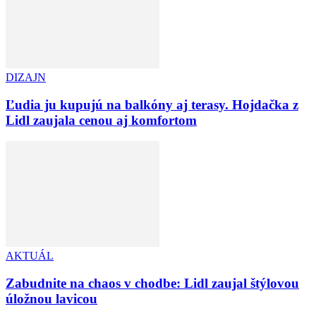
DIZAJN
Ľudia ju kupujú na balkóny aj terasy. Hojdačka z
Lidl zaujala cenou aj komfortom
AKTUÁL
Zabudnite na chaos v chodbe: Lidl zaujal štýlovou
úložnou lavicou