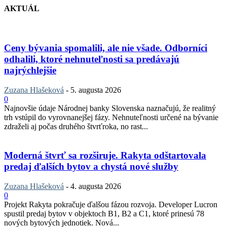
AKTUÁL
Ceny bývania spomalili, ale nie všade. Odborníci
odhalili, ktoré nehnuteľnosti sa predávajú
najrýchlejšie
Zuzana Hlašeková
-
5. augusta 2026
0
Najnovšie údaje Národnej banky Slovenska naznačujú, že realitný
trh vstúpil do vyrovnanejšej fázy. Nehnuteľnosti určené na bývanie
zdraželi aj počas druhého štvrťroka, no rast...
Moderná štvrť sa rozširuje. Rakyta odštartovala
predaj ďalších bytov a chystá nové služby
Zuzana Hlašeková
-
4. augusta 2026
0
Projekt Rakyta pokračuje ďalšou fázou rozvoja. Developer Lucron
spustil predaj bytov v objektoch B1, B2 a C1, ktoré prinesú 78
nových bytových jednotiek. Nová...