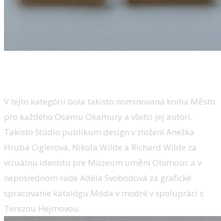
Kategória Grafický dizajn
V tejto kategórii bola takisto nominovaná kniha Město
pro každého Osamu Okamury a všetci jej autori.
Takisto štúdio publikum.design v zložení Anežka
Hrubá Ciglerová, Nikola Wilde a Richard Wilde za
vizuálnu identitu pre Múzeum umění Olomouc a v
neposlednom rade Adéla Svobodová za grafické
spracovanie katalógu Móda v modré v spolupráci s
Terezou Hejmovou.